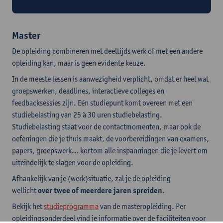
Werkstudent deelt zijn ervaring
Master
De opleiding combineren met deeltijds werk of met een andere
opleiding kan, maar is geen evidente keuze.
In de meeste lessen is aanwezigheid verplicht, omdat er heel wat
groepswerken, deadlines, interactieve colleges en
feedbacksessies zijn. Eén studiepunt komt overeen met een
studiebelasting van 25 à 30 uren studiebelasting.
Studiebelasting staat voor de contactmomenten, maar ook de
oefeningen die je thuis maakt, de voorbereidingen van examens,
papers, groepswerk… kortom alle inspanningen die je levert om
uiteindelijk te slagen voor de opleiding.
Afhankelijk van je (werk)situatie, zal je de opleiding
wellicht
over twee of meerdere jaren
spreiden
.
Bekijk het
studieprogramma
van de masteropleiding. Per
opleidingsonderdeel vind je informatie over de faciliteiten voor