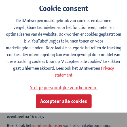
werkstudenten, onder de titel 'werkvormen, planning van
Cookie consent
onderwijs- en leeractiviteiten'.
Bekijk ook het
voorbeeldrooster
. De opleidingsonderdelen
De UAntwerpen maakt gebruik van cookies en daarmee
worden per semester op twee dagen, één namiddag en één avond
vergelijkbare technieken voor het functioneren, meten en
ingeroosterd.
optimaliseren van de website. Ook worden er cookies geplaatst om
b.v. YouTubefilmpjes te kunnen tonen en voor
marketingdoeleinden. Deze laatste categorie betreffen de tracking
Schakelprogramma
cookies. Uw internetgedrag kan worden gevolgd door middel van
Bekijk het
studieprogramma
van het schakelprogramma. Per
deze tracking cookies Door op 'Accepteer alle cookies' te klikken
opleidingsonderdeel vind je informatie over de faciliteiten voor
gaat u hiermee akkoord. Lees ook het UAntwerpen
Privacy
werkstudenten, onder de titel 'werkvormen, planning van
statement
onderwijs- en leeractiviteiten'.
Van verschillende opleidingsonderdelen zijn
video-opnames
Stel je persoonlijke voorkeuren in
van de lessen beschikbaar.
Accepteer alle cookies
Enkele opleidingsonderdelen kan je volgen via een blended
leertraject (
begeleide zelfstudie
met beperkte contacturen,
eventueel na 16 uur).
Bekijk ook het
voorbeeldrooster
van het schakelprogramma.