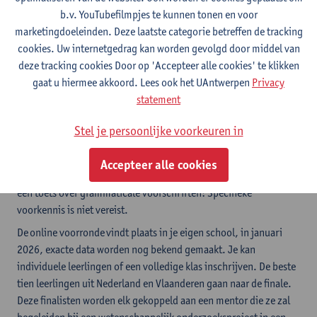
Wanneer?
Voorronde: januari 2026
b.v. YouTubefilmpjes te kunnen tonen en voor
Locatie:
Op school
marketingdoeleinden. Deze laatste categorie betreffen de tracking
Praktisch:
schrijf je leerlingen nu in via de
website van de
cookies. Uw internetgedrag kan worden gevolgd door middel van
Olympiade Nederlands
deze tracking cookies Door op 'Accepteer alle cookies' te klikken
gaat u hiermee akkoord. Lees ook het UAntwerpen
Privacy
statement
De Olympiade Nederlands is een wedstrijd waarin
leerlingen vragen moeten oplossen over de Nederlandse taal en
Stel je persoonlijke voorkeuren in
literatuur. Ze bestaat uit avontuurlijke opdrachten en puzzels die
op speelse wijze hun talent voor taal- en literatuurwetenschap
Accepteer alle cookies
testen. Verwacht dus géén Groot Dictee der Nederlandse taal of
een toets over grammaticale voorschriften! Specifieke
voorkennis is niet vereist.
De online voorronde vindt plaats in je eigen school, in januari
2026, exacte data worden nog bekend gemaakt. Je kan
individuele leerlingen of een volledige klas inschrijven. De beste
tien leerlingen uit Nederland en Vlaanderen gaan naar de finale.
Deze finalisten worden elk gekoppeld aan een mentor die ze zal