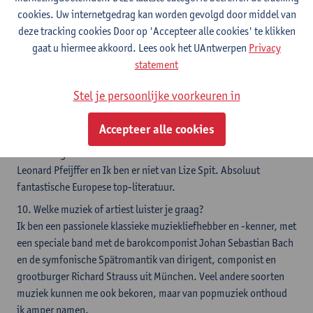
genoemd. Nooit begrepen waarom, want aggregeren was daar
cookies. Uw internetgedrag kan worden gevolgd door middel van
niet bij.
deze tracking cookies Door op 'Accepteer alle cookies' te klikken
8. Wat was vandaag jouw eerste gedachte?
gaat u hiermee akkoord. Lees ook het UAntwerpen
Privacy
‘Wat een gekke droom.’
statement
9. Wat is jouw favoriete boek, en waarom?
Stel je persoonlijke voorkeuren in
Ik hou niet echt van superlatieven en heb er dus verschillende: in
de politieke wetenschappen is mijn favoriet Commerce and
Accepteer alle cookies
Coalitions: How trade affects domestic political alignments van
Ronald Rogowski uit 1989. In fictie: recent las ik Alkibiades van
Leonard Pfeijffer en Ik ben er niet van Lize Spit. Absoluut
fantastische Europese top-literatuur.
10. Welke muziek of artiest luister je graag?
Ik ben een passionele klassieke muziekliefhebber en -kenner, met
een speciale band met de barokcomponist Johan Sebastian Bach
en de symfonische Spätromantik van dirigent, componist en
grootburger Richard Strauss uit München. Veel andere soorten
muziek kunnen me ook bekoren, maar van popmuziek onthoud
ik amper namen.