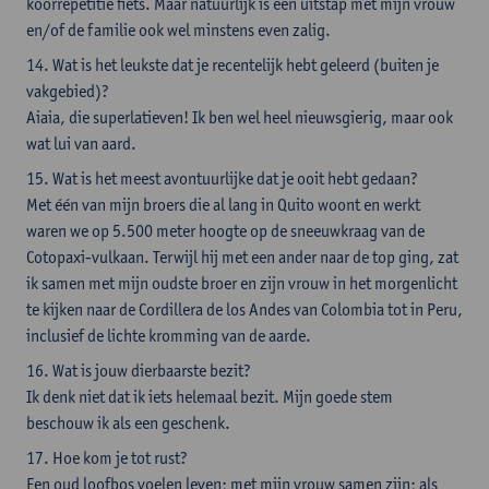
koorrepetitie fiets. Maar natuurlijk is een uitstap met mijn vrouw
en/of de familie ook wel minstens even zalig.
14. Wat is het leukste dat je recentelijk hebt geleerd (buiten je
vakgebied)?
Aiaia, die superlatieven! Ik ben wel heel nieuwsgierig, maar ook
wat lui van aard.
15. Wat is het meest avontuurlijke dat je ooit hebt gedaan?
Met één van mijn broers die al lang in Quito woont en werkt
waren we op 5.500 meter hoogte op de sneeuwkraag van de
Cotopaxi-vulkaan. Terwijl hij met een ander naar de top ging, zat
ik samen met mijn oudste broer en zijn vrouw in het morgenlicht
te kijken naar de Cordillera de los Andes van Colombia tot in Peru,
inclusief de lichte kromming van de aarde.
16. Wat is jouw dierbaarste bezit?
Ik denk niet dat ik iets helemaal bezit. Mijn goede stem
beschouw ik als een geschenk.
17. Hoe kom je tot rust?
Een oud loofbos voelen leven; met mijn vrouw samen zijn; als