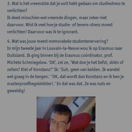
3. Wat is het vreemdste dat je ooit hebt gedaan om studiestress te
verlichten?
Ik deed misschien wel vreemde dingen, maar zeker niet
daarvoor. Wist ik veel hoe je studie- of levens-stress moest
verlichten! Daarvoor was ik te ignorant.
4. Wat was jouw meest memorabele studentenervaring?
In mijn tweede jaar in Louvain-la-Neuve wou ik op Erasmus naar
Duitsland. Ik ging binnen bij de Erasmus coördinator, prof.
Michèle Schmiegelow. ‘OK’, zei ze, ‘Wat doe je het liefst, skiën of
zeilen? Kiel of Konstanz?’ Ik: ‘Euh, geen van beiden. Ik wandel
wel graag in de bergen.’ ‘OK, dat wordt dan Konstanz en ik ben je
masterproefbegeleidster!.’ En dat was dat. Ze was nuts en
geweldig!