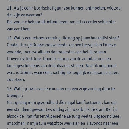
11. Als je één historische figuur zou kunnen ontmoeten, wie zou
dat zijn en waarom?
Dat zou me behoorlijk intimideren, omdat ik eerder schuchter
van aard ben.
12. Wat is een reisbestemming die nog op jouw bucketlist staat?
Omdat ik mijn Duitse vrouw leerde kennen terwijl ik in Firenze
woonde, toen we allebei doctoreerden aan het European
University Institute, houd ik enorm van de architectuur- en
kunstgeschiedenis van de Italiaanse steden. Waar ik nog nooit
was, is Urbino, waar een prachtig hertogelijk renaissance paleis
zou staan.
13. Wat is jouw favoriete manier om een vrije zondag door te
brengen?
Naargelang mijn gezondheid die nogal kan fluctueren, kan dat
een standaardgewoonte-zondag zijn waarbij ik de krant De Tijd
alsook de Frankfurter Allgemeine Zeitung veel te uitgebreid lees,
misschien in mijn tuin wat zit te werkelen en ’s avonds naar een