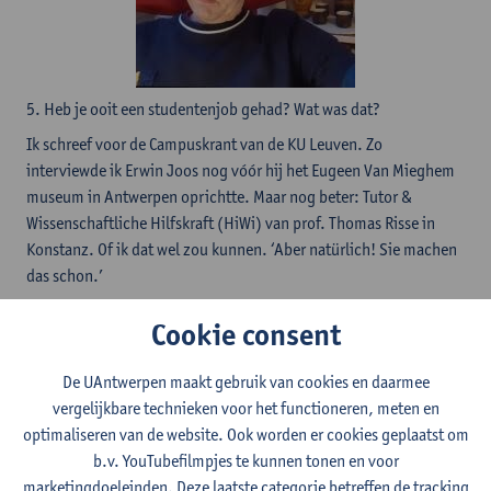
​5. Heb je ooit een studentenjob gehad? Wat was dat?
Ik schreef voor de Campuskrant van de KU Leuven. Zo
interviewde ik Erwin Joos nog vóór hij het Eugeen Van Mieghem
museum in Antwerpen oprichtte. Maar nog beter: Tutor &
Wissenschaftliche Hilfskraft (HiWi) van prof. Thomas Risse in
Konstanz. Of ik dat wel zou kunnen. ‘Aber natürlich! Sie machen
das schon.’
6. Als je terug kon gaan in de tijd, wat zou je jouw jongere zelf
Cookie consent
adviseren?
Blijf niet zo lang alleen; en breek vroeger uit door naar het
De UAntwerpen maakt gebruik van cookies en daarmee
buitenland te gaan.
vergelijkbare technieken voor het functioneren, meten en
7. Als je geen professor was geworden, wat zou je dan nu doen?
optimaliseren van de website. Ook worden er cookies geplaatst om
Leraar Engels en Nederlands aan een secundaire school. Ik deed
b.v. YouTubefilmpjes te kunnen tonen en voor
daarvoor de lerarenopleiding – toen nog bizar een ‘Aggregatie’
marketingdoeleinden. Deze laatste categorie betreffen de tracking