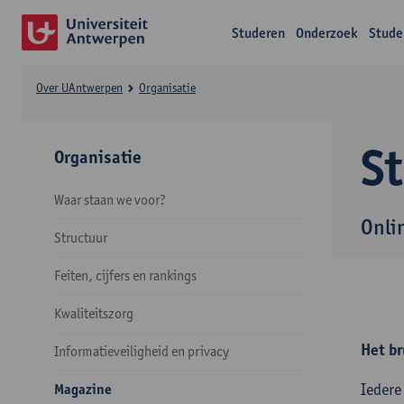
Studeren
Onderzoek
Stude
Over UAntwerpen
Organisatie
S
Organisatie
Waar staan we voor?
Onli
Structuur
Feiten, cijfers en rankings
Kwaliteitszorg
Het br
Informatieveiligheid en privacy
Iedere
Magazine