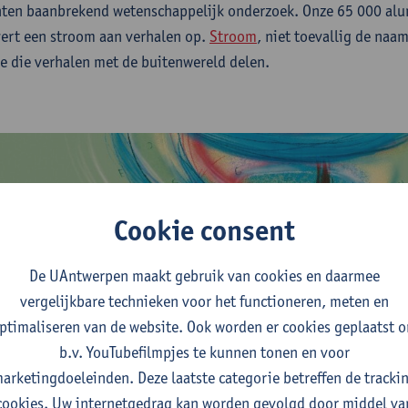
hten baanbrekend wetenschappelijk onderzoek. Onze 65 000 al
vert een stroom aan verhalen op.
Stroom
, niet toevallig de naa
e die verhalen met de buitenwereld delen.
Cookie consent
De UAntwerpen maakt gebruik van cookies en daarmee
vergelijkbare technieken voor het functioneren, meten en
ptimaliseren van de website. Ook worden er cookies geplaatst 
b.v. YouTubefilmpjes te kunnen tonen en voor
arketingdoeleinden. Deze laatste categorie betreffen de tracki
cookies. Uw internetgedrag kan worden gevolgd door middel va