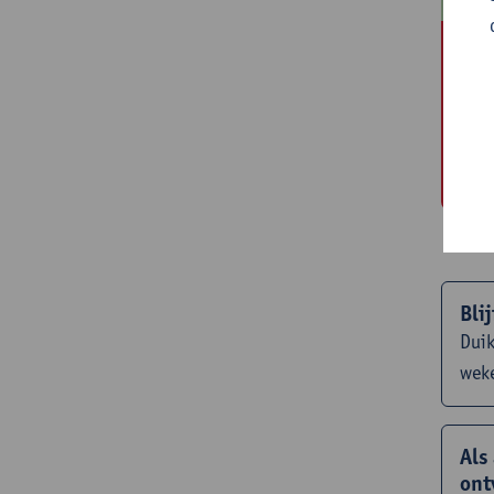
O
Op
te
ta
Bli
Duik
weke
Als
ont