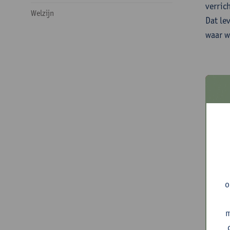
verric
Welzijn
Dat le
waar w
o
m