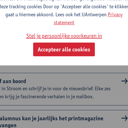
deze tracking cookies Door op 'Accepteer alle cookies' te klikke
ntdek Stroom
gaat u hiermee akkoord. Lees ook het UAntwerpen
Privacy
statement
 Stroom kan je lezen, kijken en luisteren. Ben je klaar om UAn
Stel je persoonlijke voorkeuren in
 ontdekken? Kom aan boord en geniet van het laatste nieuws op
blet.
Accepteer alle cookies
jf aan boord
 in Stroom en schrijf je in voor de nieuwsbrief. Elke zes
n krijg je fascinerende verhalen in je mailbox.
 alumnus kan je jaarlijks het printmagazine
vangen