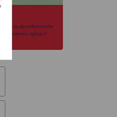
n
twerpen op een andere manier
 je smartphone, laptop of