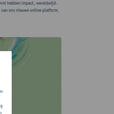
umni hebben impact, wereldwijd.
m van ons nieuwe online platform,
om
ng
n