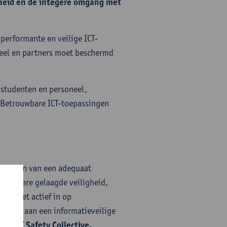
gheid en de integere omgang met
performante en veilige ICT-
neel en partners moet beschermd
 studenten en personeel,
 Betrouwbare ICT-toepassingen
is vormen van een adequaat
er andere gelaagde veiligheid,
teit zet actief in op
erken aan een informatieveilige
naam
ICT Safety Collective.