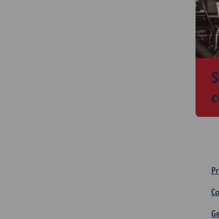
S
c
Pr
Co
G