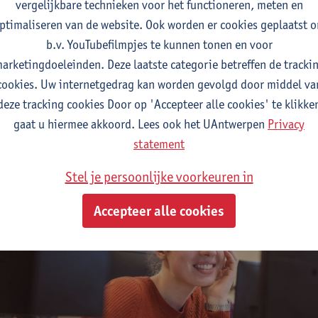
vergelijkbare technieken voor het functioneren, meten en
atieveiligheid is immers een taak waarin iedereen van ons een r
ptimaliseren van de website. Ook worden er cookies geplaatst 
sche en organisatorische maatregelen optimaliseren om de veil
b.v. YouTubefilmpjes te kunnen tonen en voor
eren.
arketingdoeleinden. Deze laatste categorie betreffen de tracki
cookies. Uw internetgedrag kan worden gevolgd door middel va
agina vormt samen met de privacyverklaring, het cookiebeleid
deze tracking cookies Door op 'Accepteer alle cookies' te klikke
van het informatieveiligheidsbeleid van UAntwerpen.
gaat u hiermee akkoord. Lees ook het UAntwerpen
Privacy
statement
Stel je persoonlijke voorkeuren in
Accepteer alle cookies