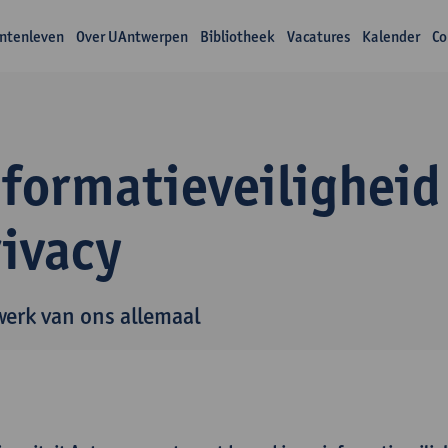
ntenleven
Over UAntwerpen
Bibliotheek
Vacatures
Kalender
Co
nformatieveiligheid
rivacy
werk van ons allemaal