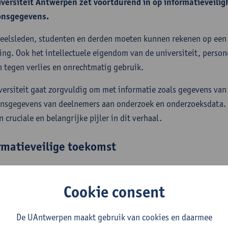
versiteit Antwerpen zet voortdurend in op informatieveili
onsgegevens.
eelsleden, studenten en derden moeten kunnen rekenen op een 
ng. Ook het intellectuele eigendom van de universiteit, perso
 tegen verlies en onrechtmatig gebruik.
versiteit gaat zorgvuldig om met informatie zoals gegevens van
nsgegevens van deelnemers aan onderzoek en onderzoeksdata.
n cruciale en belangrijke pijler in dit verhaal.
rmatieveilige toekomst
versiteit Antwerpen kent verschillende initiatieven die de bas
atieveiligheidsbeleid. Dat start uiteraard met systemen die ond
Cookie consent
y als design en resilience als uitgangspunten hebben. De universi
ilisering
om samen met haar personeelsleden en studenten te w
De UAntwerpen maakt gebruik van cookies en daarmee
st. Deze sensibiliseringscampagne is beter bekend onder de 