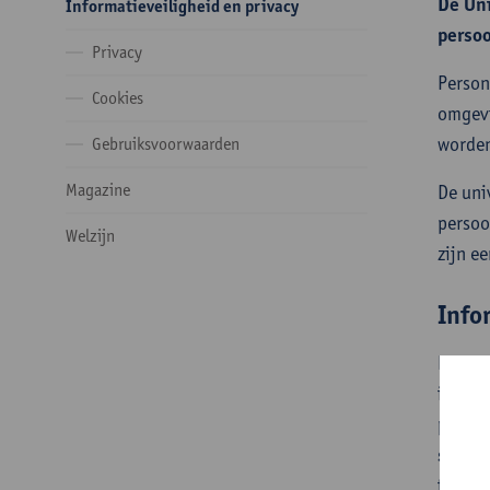
De Uni
Informatieveiligheid en privacy
perso
Privacy
Person
Cookies
omgevi
worden
Gebruiksvoorwaarden
Magazine
De uni
persoo
Welzijn
zijn ee
Info
De Uni
inform
privac
sensib
toekom