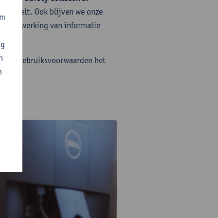
ol speelt. Ook blijven we onze
om
ige verwerking van informatie
ng
n
 en de gebruiksvoorwaarden het
n