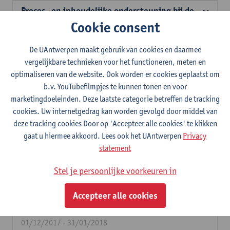
Proces- en inhoudelijke ondersteuning bij de
voorbereiding van de omgevingsrapportage
Cookie consent
door het departement Omgeving.
22/04/2021 - 31/10/2021
De UAntwerpen maakt gebruik van cookies en daarmee
vergelijkbare technieken voor het functioneren, meten en
InnoFiNS. Implementatie van innovatieve
optimaliseren van de website. Ook worden er cookies geplaatst om
financiering voor nature-based solutions in
b.v. YouTubefilmpjes te kunnen tonen en voor
Vlaamse steden.
marketingdoeleinden. Deze laatste categorie betreffen de tracking
01/12/2020 - 30/11/2024
cookies. Uw internetgedrag kan worden gevolgd door middel van
Solidariteit in klimaatadaptatiebeleid: naar
deze tracking cookies Door op 'Accepteer alle cookies' te klikken
meer sociaal-ruimtelijke rechtvaardigheid
gaat u hiermee akkoord. Lees ook het UAntwerpen
Privacy
onder toenemende meervoudige risico's
statement
(SOLARIS)
01/12/2020 - 01/03/2024
Stel je persoonlijke voorkeuren in
Advies m.b.t. impactindicatoren op Europees
Accepteer alle cookies
niveau in het kader van het HBM4EU-project -
deel 2.
01/12/2017 - 31/01/2018