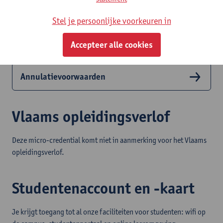
Studiegeld
Stel je persoonlijke voorkeuren in
Het studiegeld bedraagt
580 euro
. Dit is de som van een vast
bedrag van 290 euro en 14 euro per opgenomen studiepunt.
Accepteer alle cookies
Annulatievoorwaarden
Vlaams opleidingsverlof
Deze micro-credential komt niet in aanmerking voor het Vlaams
opleidingsverlof.
Studentenaccount en -kaart
Je krijgt toegang tot al onze faciliteiten voor studenten: wifi op