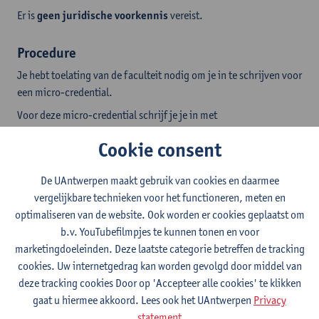
Er is
geen juridische voorkennis
vereist.
Procedure
Je hebt toelating van de faculteit nodig om je in te schrijven voor
een micro-credential.
Voor deze micro-credential schrijf je je in met
een
diplomacontract
.
Cookie consent
De UAntwerpen maakt gebruik van cookies en daarmee
1. Vraag toelating aan de faculteit
vergelijkbare technieken voor het functioneren, meten en
Stuur een mail naar stefan.rutten@uantwerpen.be
optimaliseren van de website. Ook worden er cookies geplaatst om
b.v. YouTubefilmpjes te kunnen tonen en voor
marketingdoeleinden. Deze laatste categorie betreffen de tracking
2. Volg de standaard inschrijvingsprocedure
cookies. Uw internetgedrag kan worden gevolgd door middel van
Kies: diplomacontract > levenslang leren
deze tracking cookies Door op 'Accepteer alle cookies' te klikken
gaat u hiermee akkoord. Lees ook het UAntwerpen
Privacy
statement