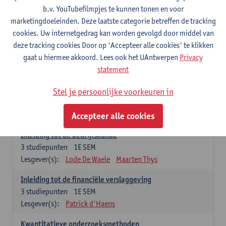
2027
2026
2025
2024
2023
202
b.v. YouTubefilmpjes te kunnen tonen en voor
marketingdoeleinden. Deze laatste categorie betreffen de tracking
cookies. Uw internetgedrag kan worden gevolgd door middel van
In academiejaar 2026-2027 bestaat het
deze tracking cookies Door op 'Accepteer alle cookies' te klikken
Voorbereidingsprogramma Cultuurmanagement uit 12
gaat u hiermee akkoord. Lees ook het UAntwerpen
Privacy
studiepunten.
statement
Stel je persoonlijke voorkeuren in
Verplichte opleidingsonderdelen (12
studiepunten)
Accepteer alle cookies
Inleiding tot de bedrijfskunde
3
studiepunten
1E SEM
Lesgever(s):
Lode De Waele
Maarten Thys
Inleiding tot de financiële verslaggeving
3
studiepunten
1E SEM
Lesgever(s):
Patrick d'Haens
Kwantitatieve onderzoeksmethoden