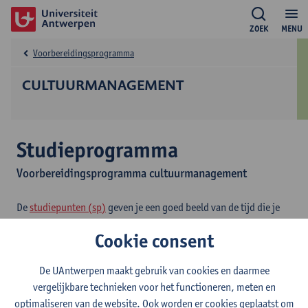
ZOEK
MENU
Voorbereidingsprogramma
CULTUURMANAGEMENT
Studieprogramma
Voorbereidingsprogramma cultuurmanagement
De
studiepunten (sp)
geven je een goed beeld van de tijd die je
zal besteden aan je opleiding en aan elk opleidingsonderdeel. Per
Cookie consent
studiepunt moet je rekenen op 25 tot 30 uren studeren, lessen
volgen en examens afleggen.
De UAntwerpen maakt gebruik van cookies en daarmee
vergelijkbare technieken voor het functioneren, meten en
2026-
2025-
2024-
2023-
2022-
202
optimaliseren van de website. Ook worden er cookies geplaatst om