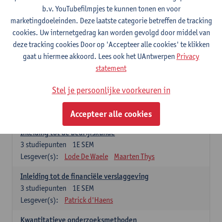
2027
2026
2025
2024
2023
202
b.v. YouTubefilmpjes te kunnen tonen en voor
marketingdoeleinden. Deze laatste categorie betreffen de tracking
cookies. Uw internetgedrag kan worden gevolgd door middel van
In academiejaar 2026-2027 bestaat het
deze tracking cookies Door op 'Accepteer alle cookies' te klikken
Voorbereidingsprogramma Cultuurmanagement uit 12
gaat u hiermee akkoord. Lees ook het UAntwerpen
Privacy
studiepunten.
statement
Stel je persoonlijke voorkeuren in
Verplichte opleidingsonderdelen (12
studiepunten)
Accepteer alle cookies
Inleiding tot de bedrijfskunde
3
studiepunten
1E SEM
Lesgever(s):
Lode De Waele
Maarten Thys
Inleiding tot de financiële verslaggeving
3
studiepunten
1E SEM
Lesgever(s):
Patrick d'Haens
Kwantitatieve onderzoeksmethoden