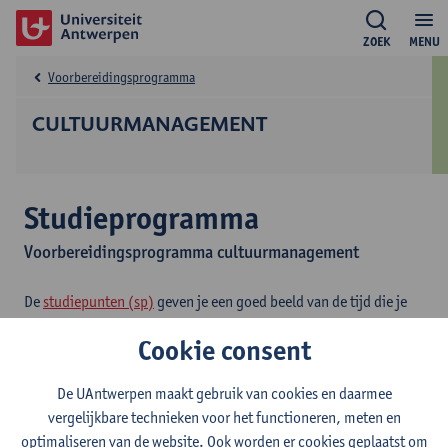
ZOEK
MENU
Voorbereidingsprogramma
CULTUURMANAGEMENT
Studieprogramma
Voorbereidingsprogramma cultuurmanagement
De
studiepunten (sp)
geven je een goed beeld van de tijd die je
zal besteden aan je opleiding en aan elk opleidingsonderdeel. Per
Cookie consent
studiepunt moet je rekenen op 25 tot 30 uren studeren, lessen
volgen en examens afleggen.
De UAntwerpen maakt gebruik van cookies en daarmee
vergelijkbare technieken voor het functioneren, meten en
2026-
2025-
2024-
2023-
2022-
202
optimaliseren van de website. Ook worden er cookies geplaatst om