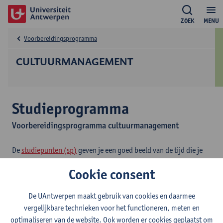
ZOEK
MENU
Voorbereidingsprogramma
CULTUURMANAGEMENT
Studieprogramma
Voorbereidingsprogramma cultuurmanagement
De
studiepunten (sp)
geven je een goed beeld van de tijd die je
zal besteden aan je opleiding en aan elk opleidingsonderdeel. Per
Cookie consent
studiepunt moet je rekenen op 25 tot 30 uren studeren, lessen
volgen en examens afleggen.
De UAntwerpen maakt gebruik van cookies en daarmee
vergelijkbare technieken voor het functioneren, meten en
2026-
2025-
2024-
2023-
2022-
202
optimaliseren van de website. Ook worden er cookies geplaatst om