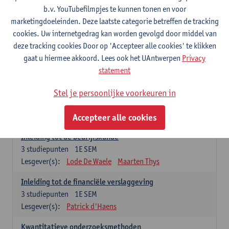
2027
2026
2025
2024
2023
202
b.v. YouTubefilmpjes te kunnen tonen en voor
marketingdoeleinden. Deze laatste categorie betreffen de tracking
cookies. Uw internetgedrag kan worden gevolgd door middel van
In academiejaar 2026-2027 bestaat het
deze tracking cookies Door op 'Accepteer alle cookies' te klikken
Voorbereidingsprogramma Cultuurmanagement uit 12
gaat u hiermee akkoord. Lees ook het UAntwerpen
Privacy
studiepunten.
statement
Stel je persoonlijke voorkeuren in
Verplichte opleidingsonderdelen (12
studiepunten)
Accepteer alle cookies
Inleiding tot de bedrijfskunde
3
studiepunten
1E SEM
Lesgever(s):
Lode De Waele
Maarten Thys
Inleiding tot de financiële verslaggeving
3
studiepunten
1E SEM
Lesgever(s):
Patrick d'Haens
Kwantitatieve onderzoeksmethoden