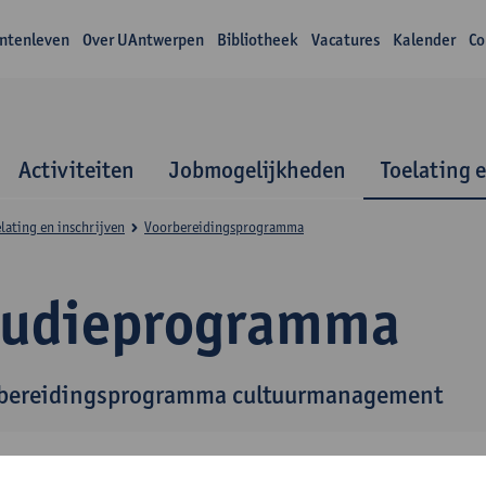
ntenleven
Over UAntwerpen
Bibliotheek
Vacatures
Kalender
Co
Activiteiten
Jobmogelijkheden
Toelating 
lating en inschrijven
Voorbereidingsprogramma
tudieprogramma
bereidingsprogramma cultuurmanagement