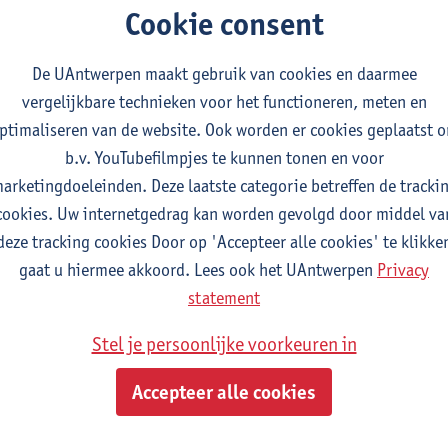
Cookie consent
diepunten (sp)
geven je een goed beeld van de tijd die je zal be
De UAntwerpen maakt gebruik van cookies en daarmee
ingsonderdeel. Per studiepunt moet je rekenen op 25 tot 30 ure
vergelijkbare technieken voor het functioneren, meten en
s afleggen.
ptimaliseren van de website. Ook worden er cookies geplaatst 
b.v. YouTubefilmpjes te kunnen tonen en voor
arketingdoeleinden. Deze laatste categorie betreffen de tracki
26-
2025-
2024-
2023-
2022-
2
cookies. Uw internetgedrag kan worden gevolgd door middel va
27
2026
2025
2024
2023
deze tracking cookies Door op 'Accepteer alle cookies' te klikke
gaat u hiermee akkoord. Lees ook het UAntwerpen
Privacy
demiejaar 2026-2027 bestaat het Voorbereidingsprogramma Cu
statement
punten.
Stel je persoonlijke voorkeuren in
Accepteer alle cookies
rplichte opleidingsonderdelen (12 studiepunten)