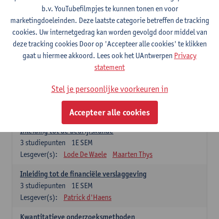
2027
2026
2025
2024
2023
202
b.v. YouTubefilmpjes te kunnen tonen en voor
marketingdoeleinden. Deze laatste categorie betreffen de tracking
cookies. Uw internetgedrag kan worden gevolgd door middel van
In academiejaar 2026-2027 bestaat het
deze tracking cookies Door op 'Accepteer alle cookies' te klikken
Voorbereidingsprogramma Cultuurmanagement uit 12
gaat u hiermee akkoord. Lees ook het UAntwerpen
Privacy
studiepunten.
statement
Stel je persoonlijke voorkeuren in
Verplichte opleidingsonderdelen (12
studiepunten)
Accepteer alle cookies
Inleiding tot de bedrijfskunde
3
studiepunten
1E SEM
Lesgever(s):
Lode De Waele
Maarten Thys
Inleiding tot de financiële verslaggeving
3
studiepunten
1E SEM
Lesgever(s):
Patrick d'Haens
Kwantitatieve onderzoeksmethoden