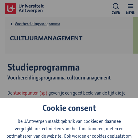
ZOEK
MENU
Voorbereidingsprogramma
CULTUURMANAGEMENT
Studieprogramma
Voorbereidingsprogramma cultuurmanagement
De
studiepunten (sp)
geven je een goed beeld van de tijd die je
zal besteden aan je opleiding en aan elk opleidingsonderdeel. Per
Cookie consent
studiepunt moet je rekenen op 25 tot 30 uren studeren, lessen
volgen en examens afleggen.
De UAntwerpen maakt gebruik van cookies en daarmee
vergelijkbare technieken voor het functioneren, meten en
2026-
2025-
2024-
2023-
2022-
202
optimaliseren van de website. Ook worden er cookies geplaatst om