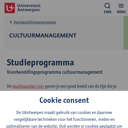
ZOEK
MENU
Voorbereidingsprogramma
CULTUURMANAGEMENT
Studieprogramma
Voorbereidingsprogramma cultuurmanagement
De
studiepunten (sp)
geven je een goed beeld van de tijd die je
zal besteden aan je opleiding en aan elk opleidingsonderdeel. Per
Cookie consent
studiepunt moet je rekenen op 25 tot 30 uren studeren, lessen
volgen en examens afleggen.
De UAntwerpen maakt gebruik van cookies en daarmee
vergelijkbare technieken voor het functioneren, meten en
2026-
2025-
2024-
2023-
2022-
202
optimaliseren van de website. Ook worden er cookies geplaatst om