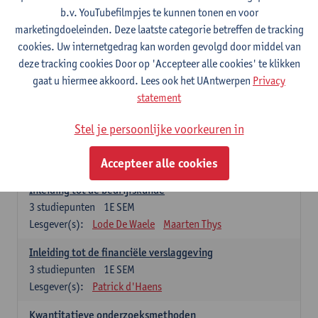
2027
2026
2025
2024
2023
202
b.v. YouTubefilmpjes te kunnen tonen en voor
marketingdoeleinden. Deze laatste categorie betreffen de tracking
cookies. Uw internetgedrag kan worden gevolgd door middel van
In academiejaar 2026-2027 bestaat het
deze tracking cookies Door op 'Accepteer alle cookies' te klikken
Voorbereidingsprogramma Cultuurmanagement uit 12
gaat u hiermee akkoord. Lees ook het UAntwerpen
Privacy
studiepunten.
statement
Stel je persoonlijke voorkeuren in
Verplichte opleidingsonderdelen (12
studiepunten)
Accepteer alle cookies
Inleiding tot de bedrijfskunde
3
studiepunten
1E SEM
Lesgever(s):
Lode De Waele
Maarten Thys
Inleiding tot de financiële verslaggeving
3
studiepunten
1E SEM
Lesgever(s):
Patrick d'Haens
Kwantitatieve onderzoeksmethoden