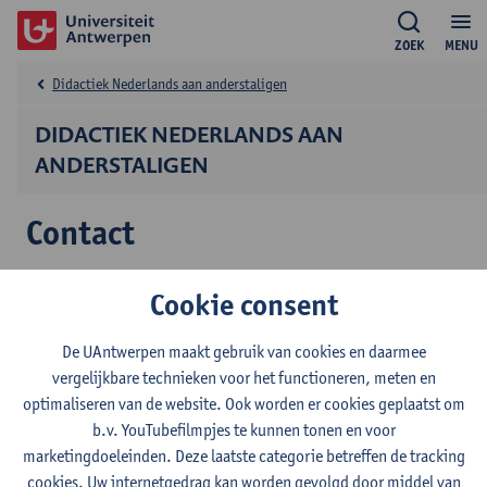
ZOEK
MENU
Didactiek Nederlands aan anderstaligen
DIDACTIEK NEDERLANDS AAN
ANDERSTALIGEN
Contact
Cookie consent
Contact
De UAntwerpen maakt gebruik van cookies en daarmee
Academisch contactpersoon, voor vragen over de inhoud
vergelijkbare technieken voor het functioneren, meten en
van het postgraduaat
optimaliseren van de website. Ook worden er cookies geplaatst om
Prof. dr. Jordi Casteleyn
b.v. YouTubefilmpjes te kunnen tonen en voor
Toon e-mailadres
marketingdoeleinden. Deze laatste categorie betreffen de tracking
cookies. Uw internetgedrag kan worden gevolgd door middel van