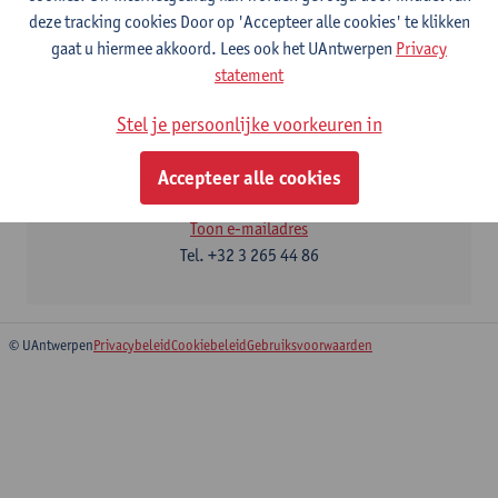
deze tracking cookies Door op 'Accepteer alle cookies' te klikken
gaat u hiermee akkoord. Lees ook het UAntwerpen
Privacy
statement
Contact
Stel je persoonlijke voorkeuren in
Administratief verantwoordelijke, voor vragen over de
administratie van het postgraduaat
Accepteer alle cookies
Britt Van Ham
Toon e-mailadres
Tel.
+32 3 265 44 86
© UAntwerpen
Privacybeleid
Cookiebeleid
Gebruiksvoorwaarden