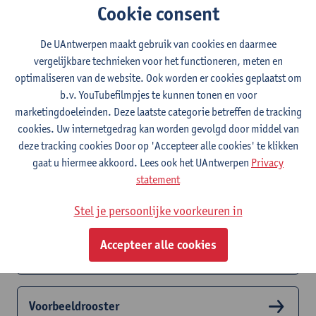
groepen.
Cookie consent
Let wel op: het rooster hieronder is slechts een voorbeeld. Je
De UAntwerpen maakt gebruik van cookies en daarmee
uiteindelijke lesrooster kan er dus iets anders uitzien.
vergelijkbare technieken voor het functioneren, meten en
Op deze website vind je een volledig voorbeeldrooster voor
optimaliseren van de website. Ook worden er cookies geplaatst om
het
eerste deel
,
tweede deel
en
derde deel
van de bachelor
b.v. YouTubefilmpjes te kunnen tonen en voor
handelsingenieur in de beleidsinformatica. In onderstaande
marketingdoeleinden. Deze laatste categorie betreffen de tracking
brochure vind je een visuele variant.
cookies. Uw internetgedrag kan worden gevolgd door middel van
deze tracking cookies Door op 'Accepteer alle cookies' te klikken
gaat u hiermee akkoord. Lees ook het UAntwerpen
Privacy
Voorbeeldrooster
statement
modeltraject deel 1
Stel je persoonlijke voorkeuren in
Voorbeeldrooster
Accepteer alle cookies
modeltraject deel 2
Voorbeeldrooster