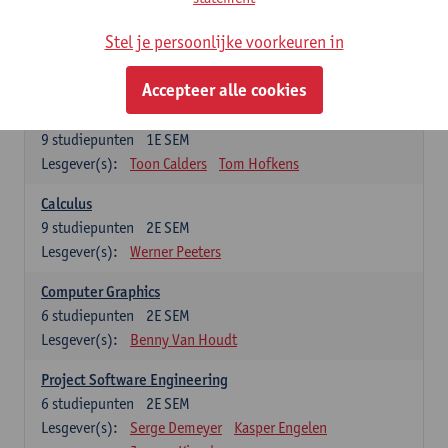
Gegevensabstractie en -structuren
Stel je persoonlijke voorkeuren in
6
studiepunten
1E/2E SEM
Lesgever(s):
Els Laenens
Tom Hofkens
Accepteer alle cookies
Inleiding programmeren
9
studiepunten
1E SEM
Lesgever(s):
Toon Calders
Tom Hofkens
Calculus
9
studiepunten
2E SEM
Lesgever(s):
Werner Peeters
Computer Graphics
6
studiepunten
2E SEM
Lesgever(s):
Benny Van Houdt
Project Software Engineering
6
studiepunten
2E SEM
Lesgever(s):
Serge Demeyer
Kasper Engelen