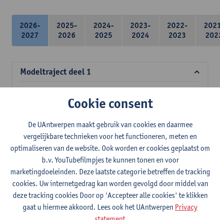
2026-
2025-
2024-
2023-
2022-
202
2027
2026
2025
2024
2023
202
Modeltraject deel 1
Deel 1 van het modeltraject is het standaard startpakket.
Cookie consent
Verplichte opleidingsonderdelen
De UAntwerpen maakt gebruik van cookies en daarmee
Computersystemen en -architectuur
vergelijkbare technieken voor het functioneren, meten en
9
studiepunten
1E SEM
optimaliseren van de website. Ook worden er cookies geplaatst om
Lesgever(s):
Hans Vangheluwe
Tim Apers
b.v. YouTubefilmpjes te kunnen tonen en voor
Sam Pieters
marketingdoeleinden. Deze laatste categorie betreffen de tracking
cookies. Uw internetgedrag kan worden gevolgd door middel van
Discrete wiskunde
deze tracking cookies Door op 'Accepteer alle cookies' te klikken
9
studiepunten
1E SEM
gaat u hiermee akkoord. Lees ook het UAntwerpen
Privacy
Lesgever(s):
Stijn Symens
statement