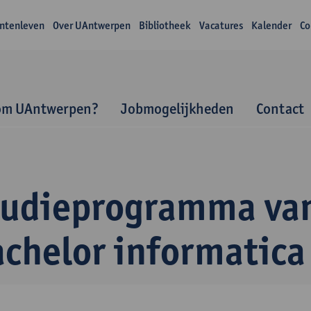
ntenleven
Over UAntwerpen
Bibliotheek
Vacatures
Kalender
Co
om UAntwerpen?
Jobmogelijkheden
Contact
tudieprogramma va
achelor informatica