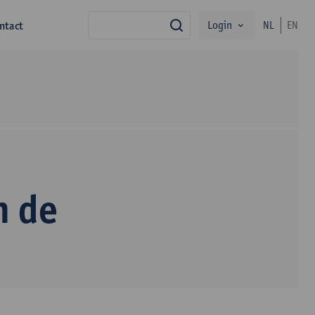
Login
ntact
NL
EN
zoek
n de