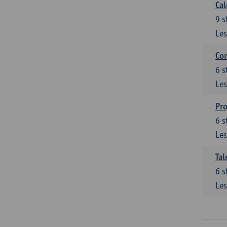
Cal
9
s
Les
Co
6
s
Les
Pro
6
s
Les
Tal
6
s
Les