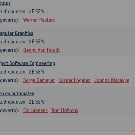
culus
tudiepunten
2E SEM
gever(s):
Werner Peeters
mputer Graphics
tudiepunten
2E SEM
gever(s):
Benny Van Houdt
ject Software Engineering
tudiepunten
2E SEM
gever(s):
Serge Demeyer
Kasper Engelen
Joanna Kisaakye
en en automaten
tudiepunten
2E SEM
gever(s):
Els Laenens
Tom Hofkens