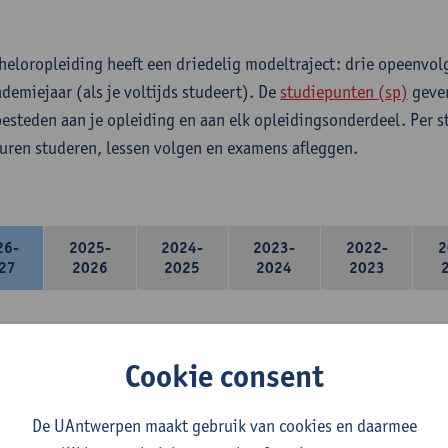
heloropleiding heeft een driedelig modeltraject: drie opeenvo
ademiejaar (als je voltijds studeert). De
studiepunten (sp)
geven
 besteden aan je opleiding en aan elk opleidingsonderdeel. Per 
 uren studeren, lessen volgen en examens afleggen.
26-
2025-
2024-
2023-
2022-
2
27
2026
2025
2024
2023
deltraject deel 1
Cookie consent
l 1 van het modeltraject is het standaard startpakket.
De UAntwerpen maakt gebruik van cookies en daarmee