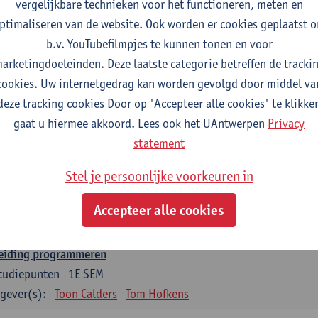
vergelijkbare technieken voor het functioneren, meten en
rplichte opleidingsonderdelen
ptimaliseren van de website. Ook worden er cookies geplaatst 
putersystemen en -architectuur
b.v. YouTubefilmpjes te kunnen tonen en voor
tudiepunten
1E SEM
arketingdoeleinden. Deze laatste categorie betreffen de tracki
gever(s):
Hans Vangheluwe
Tim Apers
Sam Pieters
cookies. Uw internetgedrag kan worden gevolgd door middel va
deze tracking cookies Door op 'Accepteer alle cookies' te klikke
crete wiskunde
gaat u hiermee akkoord. Lees ook het UAntwerpen
Privacy
tudiepunten
1E SEM
statement
gever(s):
Stijn Symens
Stel je persoonlijke voorkeuren in
evensabstractie en -structuren
tudiepunten
1E/2E SEM
Accepteer alle cookies
gever(s):
Els Laenens
Tom Hofkens
leiding programmeren
tudiepunten
1E SEM
gever(s):
Toon Calders
Tom Hofkens