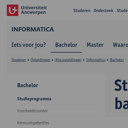
Studeren
Onderzoek
Stude
INFORMATICA
Iets voor jou?
Bachelor
Master
Waar
Studeren
Opleidingen
Alle opleidingen
Informatica
Bachelor
S
Bachelor
b
Studieprogramma
Voorbeeldrooster
Kerncompetenties