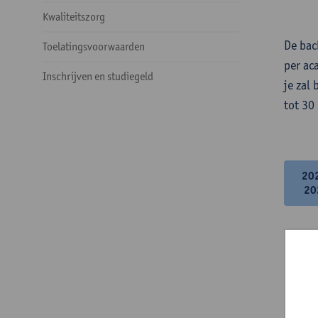
Kwaliteitszorg
De bac
Toelatingsvoorwaarden
per ac
Inschrijven en studiegeld
je zal
tot 30
20
20
Mo
Dee