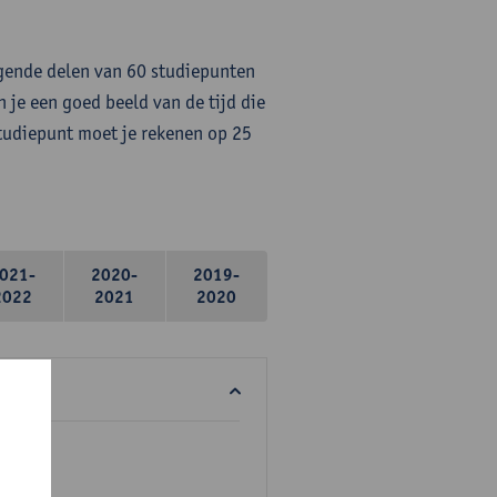
lgende delen van 60 studiepunten
 je een goed beeld van de tijd die
studiepunt moet je rekenen op 25
021-
2020-
2019-
2022
2021
2020