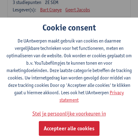
3
studiepunten
2E SEM
Lesgever(s):
Bart Craeye
Geert Jacobs
2-Bouwmaterialen
Cookie consent
3
studiepunten
2E SEM
Lesgever(s):
Wim Van den bergh
Bert Belmans
De UAntwerpen maakt gebruik van cookies en daarmee
Karolien Couscheir
Christina Makoundou
vergelijkbare technieken voor het functioneren, meten en
optimaliseren van de website. Ook worden er cookies geplaatst om
2-Kinematica en Dynamica
b.v. YouTubefilmpjes te kunnen tonen en voor
3
studiepunten
2E SEM
marketingdoeleinden. Deze laatste categorie betreffen de tracking
Lesgever(s):
Gunther Steenackers
Steven Lenssen
cookies. Uw internetgedrag kan worden gevolgd door middel van
2-Materiaalkunde
deze tracking cookies Door op 'Accepteer alle cookies' te klikken
3
studiepunten
2E SEM
gaat u hiermee akkoord. Lees ook het UAntwerpen
Privacy
Lesgever(s):
Linda Beenaerts
statement
S2-Wiskunde
Stel je persoonlijke voorkeuren in
3
studiepunten
2E SEM
Lesgever(s):
Rudi Penne
Jeffrey Cornelis
Kris Annaert
Accepteer alle cookies
Stijn Dierckx
Annelies Fabri