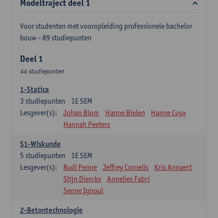
Modeltraject deel 1
Voor studenten met vooropleiding professionele bachelor
bouw - 89 studiepunten
Deel 1
44 studiepunten
1-Statica
3
studiepunten
1E SEM
Lesgever(s):
Johan Blom
Hanne Bielen
Hanne Cuyx
Hannah Peeters
S1-Wiskunde
5
studiepunten
1E SEM
Lesgever(s):
Rudi Penne
Jeffrey Cornelis
Kris Annaert
Stijn Dierckx
Annelies Fabri
Senne Ignoul
2-Betontechnologie