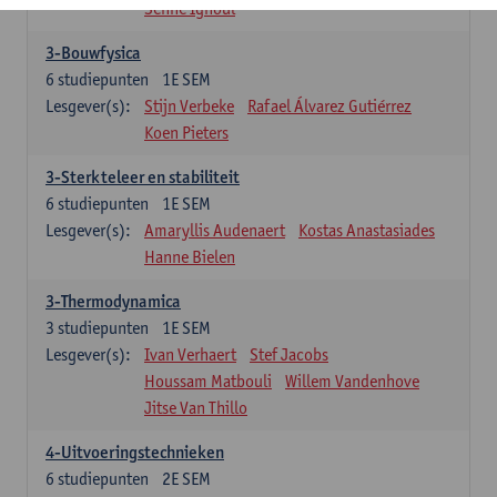
Senne Ignoul
3-Bouwfysica
6
studiepunten
1E SEM
Lesgever(s):
Stijn Verbeke
Rafael Álvarez Gutiérrez
Koen Pieters
3-Sterkteleer en stabiliteit
6
studiepunten
1E SEM
Lesgever(s):
Amaryllis Audenaert
Kostas Anastasiades
Hanne Bielen
3-Thermodynamica
3
studiepunten
1E SEM
Lesgever(s):
Ivan Verhaert
Stef Jacobs
Houssam Matbouli
Willem Vandenhove
Jitse Van Thillo
4-Uitvoeringstechnieken
6
studiepunten
2E SEM