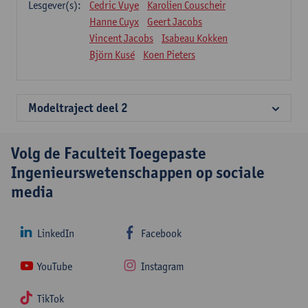
Lesgever(s):
Cedric Vuye
Karolien Couscheir
Hanne Cuyx
Geert Jacobs
Vincent Jacobs
Isabeau Kokken
Björn Kusé
Koen Pieters
Modeltraject deel 2
Volg de Faculteit Toegepaste
Ingenieurswetenschappen op sociale
media
LinkedIn
Facebook
YouTube
Instagram
TikTok