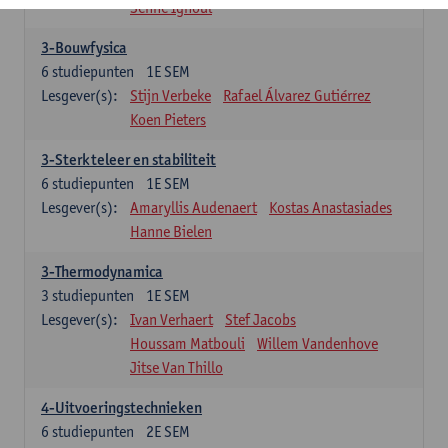
Senne Ignoul
3-Bouwfysica
6
studiepunten
1E SEM
Lesgever(s):
Stijn Verbeke
Rafael Álvarez Gutiérrez
Koen Pieters
3-Sterkteleer en stabiliteit
6
studiepunten
1E SEM
Lesgever(s):
Amaryllis Audenaert
Kostas Anastasiades
Hanne Bielen
3-Thermodynamica
3
studiepunten
1E SEM
Lesgever(s):
Ivan Verhaert
Stef Jacobs
Houssam Matbouli
Willem Vandenhove
Jitse Van Thillo
4-Uitvoeringstechnieken
6
studiepunten
2E SEM