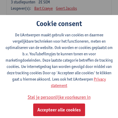
3
studiepunten
2E SEM
Lesgever(s):
Bart Craeye
Geert Jacobs
2-Bouwmaterialen
Cookie consent
3
studiepunten
2E SEM
Lesgever(s):
Wim Van den bergh
Bert Belmans
De UAntwerpen maakt gebruik van cookies en daarmee
Karolien Couscheir
Christina Makoundou
vergelijkbare technieken voor het functioneren, meten en
optimaliseren van de website. Ook worden er cookies geplaatst om
2-Kinematica en Dynamica
b.v. YouTubefilmpjes te kunnen tonen en voor
3
studiepunten
2E SEM
marketingdoeleinden. Deze laatste categorie betreffen de tracking
Lesgever(s):
Gunther Steenackers
Steven Lenssen
cookies. Uw internetgedrag kan worden gevolgd door middel van
2-Materiaalkunde
deze tracking cookies Door op 'Accepteer alle cookies' te klikken
3
studiepunten
2E SEM
gaat u hiermee akkoord. Lees ook het UAntwerpen
Privacy
Lesgever(s):
Linda Beenaerts
statement
S2-Wiskunde
Stel je persoonlijke voorkeuren in
3
studiepunten
2E SEM
Lesgever(s):
Rudi Penne
Jeffrey Cornelis
Kris Annaert
Accepteer alle cookies
Stijn Dierckx
Annelies Fabri