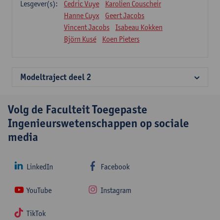
Lesgever(s):
Cedric Vuye
Karolien Couscheir
Hanne Cuyx
Geert Jacobs
Vincent Jacobs
Isabeau Kokken
Björn Kusé
Koen Pieters
Modeltraject deel 2
Volg de Faculteit Toegepaste
Ingenieurswetenschappen op sociale
media
LinkedIn
Facebook
YouTube
Instagram
TikTok