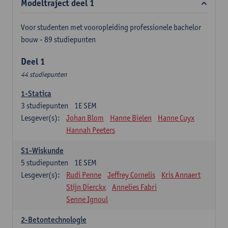
Modeltraject deel 1
Voor studenten met vooropleiding professionele bachelor
bouw - 89 studiepunten
Deel 1
44 studiepunten
1-Statica
3
studiepunten
1E SEM
Lesgever(s):
Johan Blom
Hanne Bielen
Hanne Cuyx
Hannah Peeters
S1-Wiskunde
5
studiepunten
1E SEM
Lesgever(s):
Rudi Penne
Jeffrey Cornelis
Kris Annaert
Stijn Dierckx
Annelies Fabri
Senne Ignoul
2-Betontechnologie