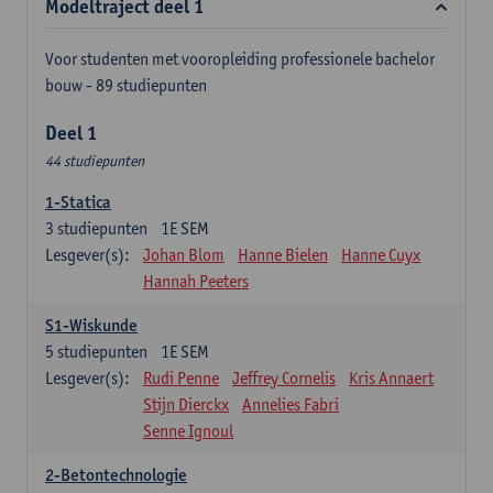
Modeltraject deel 1
Voor studenten met vooropleiding professionele bachelor
bouw - 89 studiepunten
Deel 1
44 studiepunten
1-Statica
3
studiepunten
1E SEM
Lesgever(s):
Johan Blom
Hanne Bielen
Hanne Cuyx
Hannah Peeters
S1-Wiskunde
5
studiepunten
1E SEM
Lesgever(s):
Rudi Penne
Jeffrey Cornelis
Kris Annaert
Stijn Dierckx
Annelies Fabri
Senne Ignoul
2-Betontechnologie