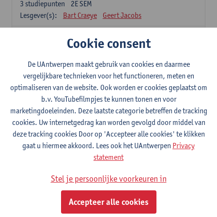
3
studiepunten
2E SEM
Lesgever(s):
Bart Craeye
Geert Jacobs
2-Bouwmaterialen
Cookie consent
3
studiepunten
2E SEM
Lesgever(s):
Wim Van den bergh
Bert Belmans
De UAntwerpen maakt gebruik van cookies en daarmee
Karolien Couscheir
Christina Makoundou
vergelijkbare technieken voor het functioneren, meten en
optimaliseren van de website. Ook worden er cookies geplaatst om
2-Kinematica en Dynamica
b.v. YouTubefilmpjes te kunnen tonen en voor
3
studiepunten
2E SEM
marketingdoeleinden. Deze laatste categorie betreffen de tracking
Lesgever(s):
Gunther Steenackers
Steven Lenssen
cookies. Uw internetgedrag kan worden gevolgd door middel van
2-Materiaalkunde
deze tracking cookies Door op 'Accepteer alle cookies' te klikken
3
studiepunten
2E SEM
gaat u hiermee akkoord. Lees ook het UAntwerpen
Privacy
Lesgever(s):
Linda Beenaerts
statement
S2-Wiskunde
Stel je persoonlijke voorkeuren in
3
studiepunten
2E SEM
Lesgever(s):
Rudi Penne
Jeffrey Cornelis
Kris Annaert
Accepteer alle cookies
Stijn Dierckx
Annelies Fabri