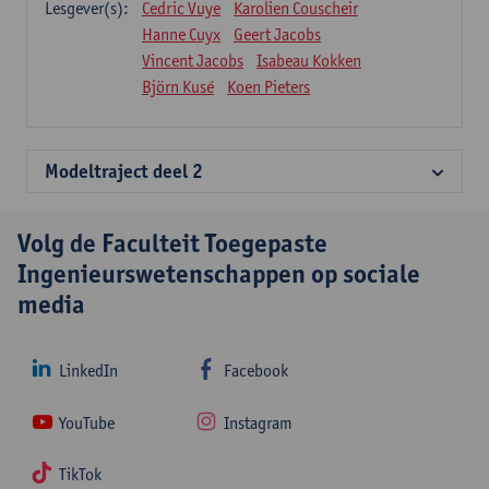
Lesgever(s):
Cedric Vuye
Karolien Couscheir
Hanne Cuyx
Geert Jacobs
Vincent Jacobs
Isabeau Kokken
Björn Kusé
Koen Pieters
Modeltraject deel 2
Volg de Faculteit Toegepaste
Ingenieurswetenschappen op sociale
media
LinkedIn
Facebook
YouTube
Instagram
TikTok