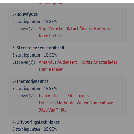
Senne Ignoul
3-Bouwfysica
6
studiepunten
1E SEM
Lesgever(s):
Stijn Verbeke
Rafael Álvarez Gutiérrez
Koen Pieters
3-Sterkteleer en stabiliteit
6
studiepunten
1E SEM
Lesgever(s):
Amaryllis Audenaert
Kostas Anastasiades
Hanne Bielen
3-Thermodynamica
3
studiepunten
1E SEM
Lesgever(s):
Ivan Verhaert
Stef Jacobs
Houssam Matbouli
Willem Vandenhove
Jitse Van Thillo
4-Uitvoeringstechnieken
6
studiepunten
2E SEM