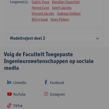
Lesgever(s):
Cedric Vuye
Karolien Couscheir
Hanne Cuyx
Geert Jacobs
Vincent Jacobs
Isabeau Kokken
Björn Kusé
Koen Pieters
Modeltraject deel 2
Volg de Faculteit Toegepaste
Ingenieurswetenschappen op sociale
media
LinkedIn
Facebook
YouTube
Instagram
TikTok