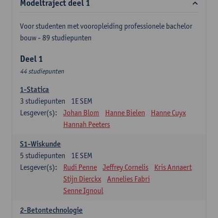
Modeltraject deel 1
Voor studenten met vooropleiding professionele bachelor
bouw - 89 studiepunten
Deel 1
44 studiepunten
1-Statica
3
studiepunten
1E SEM
Lesgever(s):
Johan Blom
Hanne Bielen
Hanne Cuyx
Hannah Peeters
S1-Wiskunde
5
studiepunten
1E SEM
Lesgever(s):
Rudi Penne
Jeffrey Cornelis
Kris Annaert
Stijn Dierckx
Annelies Fabri
Senne Ignoul
2-Betontechnologie