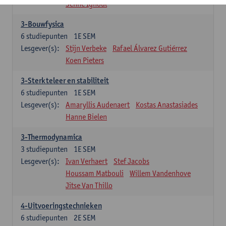
Senne Ignoul
3-Bouwfysica
6
studiepunten
1E SEM
Lesgever(s):
Stijn Verbeke
Rafael Álvarez Gutiérrez
Koen Pieters
3-Sterkteleer en stabiliteit
6
studiepunten
1E SEM
Lesgever(s):
Amaryllis Audenaert
Kostas Anastasiades
Hanne Bielen
3-Thermodynamica
3
studiepunten
1E SEM
Lesgever(s):
Ivan Verhaert
Stef Jacobs
Houssam Matbouli
Willem Vandenhove
Jitse Van Thillo
4-Uitvoeringstechnieken
6
studiepunten
2E SEM