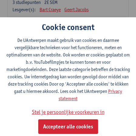
3
studiepunten
2E SEM
Lesgever(s):
Bart Craeye
Geert Jacobs
2-Bouwmaterialen
Cookie consent
3
studiepunten
2E SEM
Lesgever(s):
Wim Van den bergh
Bert Belmans
De UAntwerpen maakt gebruik van cookies en daarmee
Karolien Couscheir
Christina Makoundou
vergelijkbare technieken voor het functioneren, meten en
optimaliseren van de website. Ook worden er cookies geplaatst om
2-Kinematica en Dynamica
b.v. YouTubefilmpjes te kunnen tonen en voor
3
studiepunten
2E SEM
marketingdoeleinden. Deze laatste categorie betreffen de tracking
Lesgever(s):
Gunther Steenackers
Steven Lenssen
cookies. Uw internetgedrag kan worden gevolgd door middel van
2-Materiaalkunde
deze tracking cookies Door op 'Accepteer alle cookies' te klikken
3
studiepunten
2E SEM
gaat u hiermee akkoord. Lees ook het UAntwerpen
Privacy
Lesgever(s):
Linda Beenaerts
statement
S2-Wiskunde
Stel je persoonlijke voorkeuren in
3
studiepunten
2E SEM
Lesgever(s):
Rudi Penne
Jeffrey Cornelis
Kris Annaert
Accepteer alle cookies
Stijn Dierckx
Annelies Fabri