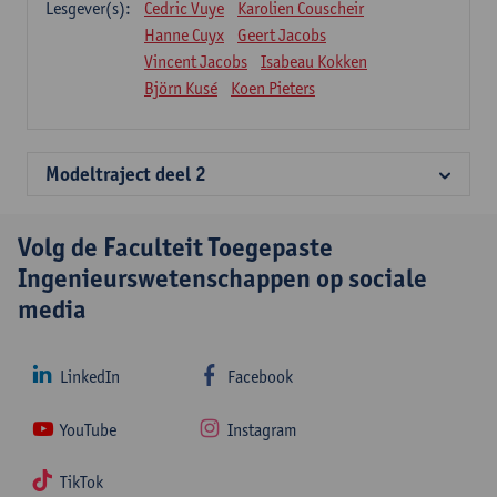
Lesgever(s):
Cedric Vuye
Karolien Couscheir
Hanne Cuyx
Geert Jacobs
Vincent Jacobs
Isabeau Kokken
Björn Kusé
Koen Pieters
Modeltraject deel 2
Volg de Faculteit Toegepaste
Ingenieurswetenschappen op sociale
media
LinkedIn
Facebook
YouTube
Instagram
TikTok