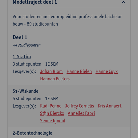
Modeltraject deel 1
Voor studenten met vooropleiding professionele bachelor
bouw - 89 studiepunten
Deel 1
44 studiepunten
1-Statica
3
studiepunten
1E SEM
Lesgever(s):
Johan Blom
Hanne Bielen
Hanne Cuyx
Hannah Peeters
S1-Wiskunde
5
studiepunten
1E SEM
Lesgever(s):
Rudi Penne
Jeffrey Cornelis
Kris Annaert
Stijn Dierckx
Annelies Fabri
Senne Ignoul
2-Betontechnologie