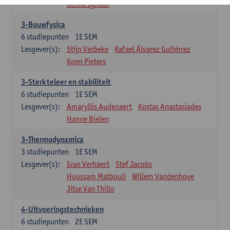
Senne Ignoul
3-Bouwfysica
6
studiepunten
1E SEM
Lesgever(s):
Stijn Verbeke
Rafael Álvarez Gutiérrez
Koen Pieters
3-Sterkteleer en stabiliteit
6
studiepunten
1E SEM
Lesgever(s):
Amaryllis Audenaert
Kostas Anastasiades
Hanne Bielen
3-Thermodynamica
3
studiepunten
1E SEM
Lesgever(s):
Ivan Verhaert
Stef Jacobs
Houssam Matbouli
Willem Vandenhove
Jitse Van Thillo
4-Uitvoeringstechnieken
6
studiepunten
2E SEM