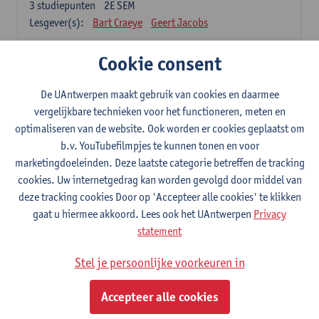
3
studiepunten
2E SEM
Lesgever(s):
Bart Craeye
Geert Jacobs
2-Bouwmaterialen
Cookie consent
3
studiepunten
2E SEM
Lesgever(s):
Wim Van den bergh
Bert Belmans
De UAntwerpen maakt gebruik van cookies en daarmee
Karolien Couscheir
Christina Makoundou
vergelijkbare technieken voor het functioneren, meten en
optimaliseren van de website. Ook worden er cookies geplaatst om
2-Kinematica en Dynamica
b.v. YouTubefilmpjes te kunnen tonen en voor
3
studiepunten
2E SEM
marketingdoeleinden. Deze laatste categorie betreffen de tracking
Lesgever(s):
Gunther Steenackers
Steven Lenssen
cookies. Uw internetgedrag kan worden gevolgd door middel van
2-Materiaalkunde
deze tracking cookies Door op 'Accepteer alle cookies' te klikken
3
studiepunten
2E SEM
gaat u hiermee akkoord. Lees ook het UAntwerpen
Privacy
Lesgever(s):
Linda Beenaerts
statement
S2-Wiskunde
Stel je persoonlijke voorkeuren in
3
studiepunten
2E SEM
Lesgever(s):
Rudi Penne
Jeffrey Cornelis
Kris Annaert
Accepteer alle cookies
Stijn Dierckx
Annelies Fabri