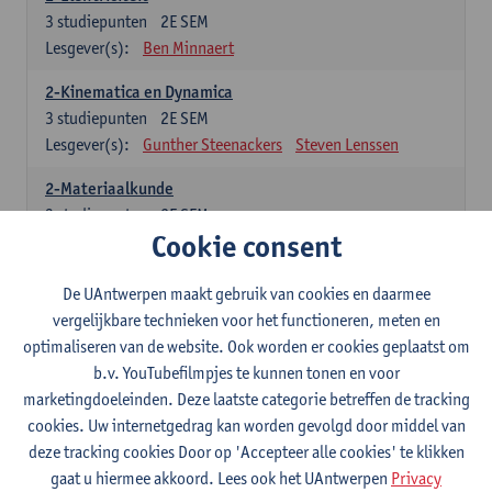
3
studiepunten
2E SEM
Lesgever(s):
Ben Minnaert
2-Kinematica en Dynamica
3
studiepunten
2E SEM
Lesgever(s):
Gunther Steenackers
Steven Lenssen
2-Materiaalkunde
3
studiepunten
2E SEM
Cookie consent
Lesgever(s):
Linda Beenaerts
2-Wiskunde
De UAntwerpen maakt gebruik van cookies en daarmee
3
studiepunten
2E SEM
vergelijkbare technieken voor het functioneren, meten en
Lesgever(s):
Rudi Penne
Jeffrey Cornelis
Kris Annaert
optimaliseren van de website. Ook worden er cookies geplaatst om
Stijn Dierckx
Annelies Fabri
b.v. YouTubefilmpjes te kunnen tonen en voor
Senne Ignoul
marketingdoeleinden. Deze laatste categorie betreffen de tracking
cookies. Uw internetgedrag kan worden gevolgd door middel van
Specifiek deel
deze tracking cookies Door op 'Accepteer alle cookies' te klikken
gaat u hiermee akkoord. Lees ook het UAntwerpen
Privacy
15 studiepunten