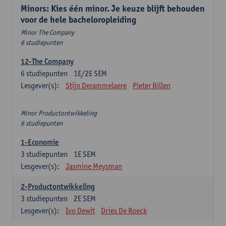
Minors: Kies één minor. Je keuze blijft behouden
voor de hele bacheloropleiding
Minor The Company
6 studiepunten
12-The Company
6
studiepunten
1E/2E SEM
Lesgever(s):
Stijn Derammelaere
Pieter Billen
Minor Productontwikkeling
6 studiepunten
1-Economie
3
studiepunten
1E SEM
Lesgever(s):
Jasmine Meysman
2-Productontwikkeling
3
studiepunten
2E SEM
Lesgever(s):
Ivo Dewit
Dries De Roeck