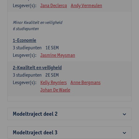
Lesgever(s):
Jana Declercq
Andy Vermeulen
Minor Kwaliteit en veiligheid
6 studiepunten
1-Economie
3
studiepunten
1E SEM
Lesgever(s):
Jasmine Meysman
2-Kwaliteit en veiligheid
3
studiepunten
2E SEM
Lesgever(s):
Kelly Reyniers
Anne Bergmans
Johan De Waele
Modeltraject deel 2
Modeltraject deel 3