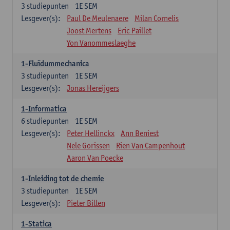
3
studiepunten
1E SEM
Lesgever(s):
Paul De Meulenaere
Milan Cornelis
Joost Mertens
Eric Paillet
Yon Vanommeslaeghe
1-Fluïdummechanica
3
studiepunten
1E SEM
Lesgever(s):
Jonas Hereijgers
1-Informatica
6
studiepunten
1E SEM
Lesgever(s):
Peter Hellinckx
Ann Beniest
Nele Gorissen
Rien Van Campenhout
Aaron Van Poecke
1-Inleiding tot de chemie
3
studiepunten
1E SEM
Lesgever(s):
Pieter Billen
1-Statica