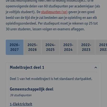
De bacheloropleiding heeft een driedelig modeltraject: drie
opeenvolgende delen van 60 studiepunten per academiejaar (als
je voltijds studeert). De
studiepunten (sp)
geven je een goed
beeld van de tijd die je zal besteden aan je opleiding en aan elk
opleidingsonderdeel. Per studiepunt moet je rekenen op 25 tot
30 uren studeren, lessen volgen en examens afleggen.
2026-
2025-
2024-
2023-
2022-
202
2027
2026
2025
2024
2023
202
Modeltraject deel 1
Deel 1 van het modeltraject is het standaard startpakket.
Gemeenschappelijk deel
39 studiepunten
1-Elektriciteit