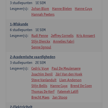
3
studiepunten
1E SEM
Lesgever(s):
Johan Blom
Hanne Bielen
Hanne Cuyx
Hannah Peeters
1-Wiskunde
6
studiepunten
1E SEM
Lesgever(s):
Rudi Penne
Jeffrey Cornelis
Kris Annaert
Stijn Dierckx
Annelies Fabri
Senne Ignoul
2-Academische vaardigheden
3
studiepunten
2E SEM
Lesgever(s):
Cedric Vuye
Paul De Meulenaere
Joachim Denil
Järi Van den Hoek
Steve Vanlanduit
Liam Anderson
Stijn Bellis
Hanne Cuyx
Brend De Coen
Thomas De Kerf
Fatemeh Latifi
Brecht Maes
Jan Stoop
2-Elektriciteit