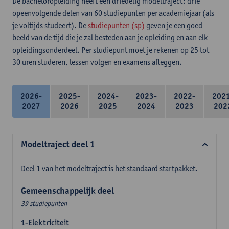
De bacheloropleiding heeft een driedelig modeltraject: drie
opeenvolgende delen van 60 studiepunten per academiejaar (als
je voltijds studeert). De
studiepunten (sp)
geven je een goed
beeld van de tijd die je zal besteden aan je opleiding en aan elk
opleidingsonderdeel. Per studiepunt moet je rekenen op 25 tot
30 uren studeren, lessen volgen en examens afleggen.
2026-
2025-
2024-
2023-
2022-
202
2027
2026
2025
2024
2023
202
Modeltraject deel 1
Deel 1 van het modeltraject is het standaard startpakket.
Gemeenschappelijk deel
39 studiepunten
1-Elektriciteit