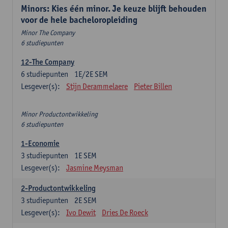
Minors: Kies één minor. Je keuze blijft behouden
voor de hele bacheloropleiding
Minor The Company
6 studiepunten
12-The Company
6
studiepunten
1E/2E SEM
Lesgever(s):
Stijn Derammelaere
Pieter Billen
Minor Productontwikkeling
6 studiepunten
1-Economie
3
studiepunten
1E SEM
Lesgever(s):
Jasmine Meysman
2-Productontwikkeling
3
studiepunten
2E SEM
Lesgever(s):
Ivo Dewit
Dries De Roeck