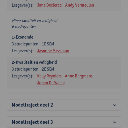
Lesgever(s):
Jana Declercq
Andy Vermeulen
Minor Kwaliteit en veiligheid
6 studiepunten
1-Economie
3
studiepunten
1E SEM
Lesgever(s):
Jasmine Meysman
2-Kwaliteit en veiligheid
3
studiepunten
2E SEM
Lesgever(s):
Kelly Reyniers
Anne Bergmans
Johan De Waele
Modeltraject deel 2
Modeltraject deel 3