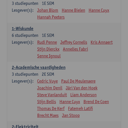
3
studiepunten
1E SEM
Lesgever(s):
Johan Blom
Hanne Bielen
Hanne Cuyx
Hannah Peeters
1-Wiskunde
6
studiepunten
1E SEM
Lesgever(s):
Rudi Penne
Jeffrey Cornelis
Kris Annaert
Stijn Dierckx
Annelies Fabri
Senne Ignoul
2-Academische vaardigheden
3
studiepunten
2E SEM
Lesgever(s):
Cedric Vuye
Paul De Meulenaere
Joachim Denil
Järi Van den Hoek
Steve Vanlanduit
Liam Anderson
Stijn Bellis
Hanne Cuyx
Brend De Coen
Thomas De Kerf
Fatemeh Latifi
Brecht Maes
Jan Stoop
2-Elektriciteit