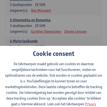
3
studiepunten
2E SEM
Lesgever(s):
Ben Minnaert
2-Kinematica en Dynamica
3
studiepunten
2E SEM
Lesgever(s):
Gunther Steenackers
Steven Lenssen
2-Materiaalkunde
3
studiepunten
2E SEM
Cookie consent
Lesgever(s):
Linda Beenaerts
2-Wiskunde
De UAntwerpen maakt gebruik van cookies en daarmee
3
studiepunten
2E SEM
vergelijkbare technieken voor het functioneren, meten en
Lesgever(s):
Rudi Penne
Jeffrey Cornelis
Kris Annaert
optimaliseren van de website. Ook worden er cookies geplaatst om
Stijn Dierckx
Annelies Fabri
b.v. YouTubefilmpjes te kunnen tonen en voor
Senne Ignoul
marketingdoeleinden. Deze laatste categorie betreffen de tracking
cookies. Uw internetgedrag kan worden gevolgd door middel van
Specifiek deel
deze tracking cookies Door op 'Accepteer alle cookies' te klikken
gaat u hiermee akkoord. Lees ook het UAntwerpen
Privacy
15 studiepunten