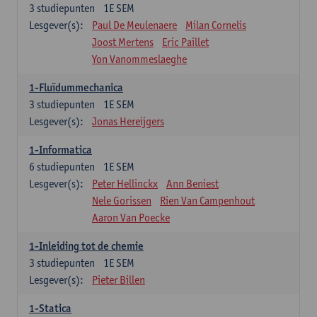
3
studiepunten
1E SEM
Lesgever(s):
Paul De Meulenaere
Milan Cornelis
Joost Mertens
Eric Paillet
Yon Vanommeslaeghe
1-Fluïdummechanica
3
studiepunten
1E SEM
Lesgever(s):
Jonas Hereijgers
1-Informatica
6
studiepunten
1E SEM
Lesgever(s):
Peter Hellinckx
Ann Beniest
Nele Gorissen
Rien Van Campenhout
Aaron Van Poecke
1-Inleiding tot de chemie
3
studiepunten
1E SEM
Lesgever(s):
Pieter Billen
1-Statica