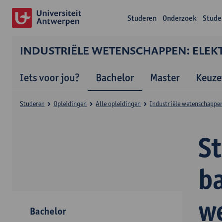
Studeren
Onderzoek
Stude
INDUSTRIËLE WETENSCHAPPEN: ELEK
Iets voor jou?
Bachelor
Master
Keuze
Studeren
Opleidingen
Alle opleidingen
Industriële wetenschappen
S
ba
w
Bachelor