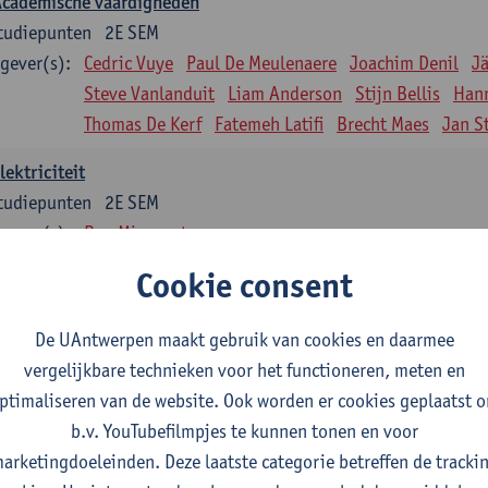
Academische vaardigheden
tudiepunten
2E SEM
gever(s):
Cedric Vuye
Paul De Meulenaere
Joachim Denil
J
Steve Vanlanduit
Liam Anderson
Stijn Bellis
Han
Thomas De Kerf
Fatemeh Latifi
Brecht Maes
Jan S
lektriciteit
tudiepunten
2E SEM
gever(s):
Ben Minnaert
Cookie consent
Kinematica en Dynamica
tudiepunten
2E SEM
De UAntwerpen maakt gebruik van cookies en daarmee
gever(s):
Gunther Steenackers
Steven Lenssen
vergelijkbare technieken voor het functioneren, meten en
Materiaalkunde
ptimaliseren van de website. Ook worden er cookies geplaatst 
tudiepunten
2E SEM
b.v. YouTubefilmpjes te kunnen tonen en voor
gever(s):
Linda Beenaerts
arketingdoeleinden. Deze laatste categorie betreffen de tracki