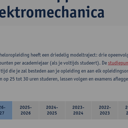
lektromechanica
heloropleiding heeft een driedelig modeltraject: drie opeenvo
punten per academiejaar (als je voltijds studeert). De
studiepun
 tijd die je zal besteden aan je opleiding en aan elk opleidings
n op 25 tot 30 uren studeren, lessen volgen en examens aflegge
26-
2025-
2024-
2023-
2022-
2
27
2026
2025
2024
2023