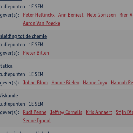
tudiepunten
1E SEM
gever(s):
Peter Hellinckx
Ann Beniest
Nele Gorissen
Rien 
Aaron Van Poecke
nleiding tot de chemie
tudiepunten
1E SEM
gever(s):
Pieter Billen
tatica
tudiepunten
1E SEM
gever(s):
Johan Blom
Hanne Bielen
Hanne Cuyx
Hannah Pe
Wiskunde
tudiepunten
1E SEM
gever(s):
Rudi Penne
Jeffrey Cornelis
Kris Annaert
Stijn Di
Senne Ignoul