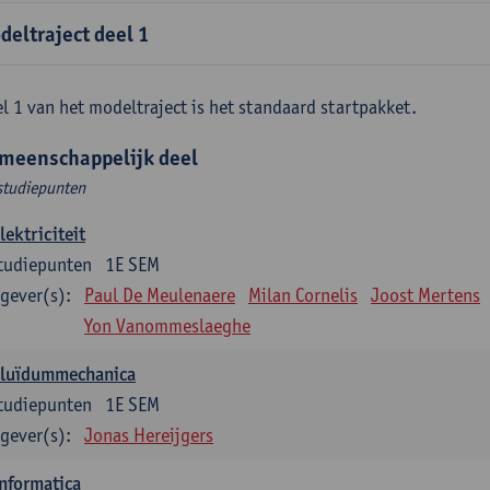
deltraject deel 1
l 1 van het modeltraject is het standaard startpakket.
meenschappelijk deel
studiepunten
lektriciteit
tudiepunten
1E SEM
gever(s):
Paul De Meulenaere
Milan Cornelis
Joost Mertens
Yon Vanommeslaeghe
Fluïdummechanica
tudiepunten
1E SEM
gever(s):
Jonas Hereijgers
nformatica