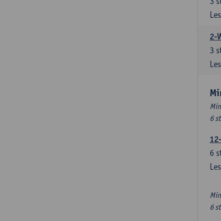
3
s
Les
2-
3
s
Les
Mi
Min
6 s
12
6
s
Les
Min
6 s