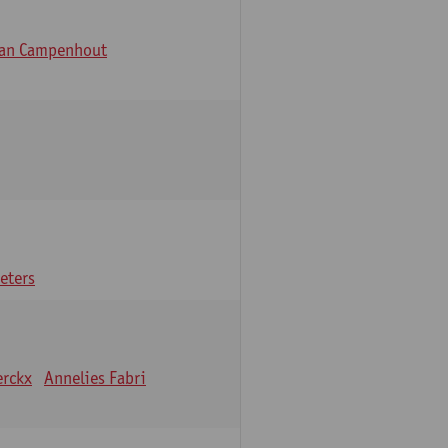
Van Campenhout
eters
erckx
Annelies Fabri