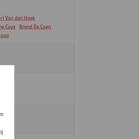
äri Van den Hoek
ne Cuyx
Brend De Coen
toop
om
ng