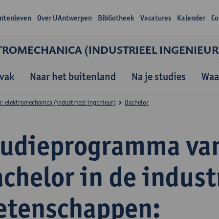
ntenleven
Over UAntwerpen
Bibliotheek
Vacatures
Kalender
Co
TROMECHANICA (INDUSTRIEEL INGENIEUR
vak
Naar het buitenland
Na je studies
Waa
: elektromechanica (industrieel ingenieur)
Bachelor
tudieprogramma va
chelor in de indust
etenschappen: