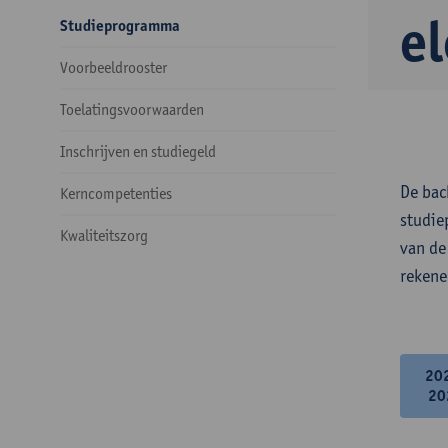
e
Studieprogramma
Voorbeeldrooster
Toelatingsvoorwaarden
Inschrijven en studiegeld
De bac
Kerncompetenties
studie
Kwaliteitszorg
van de
rekene
20
20