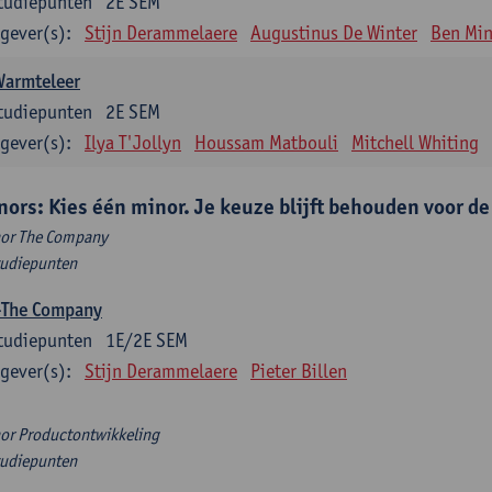
tudiepunten
2E SEM
gever(s):
Stijn Derammelaere
Augustinus De Winter
Ben Min
Warmteleer
tudiepunten
2E SEM
gever(s):
Ilya T'Jollyn
Houssam Matbouli
Mitchell Whiting
nors: Kies één minor. Je keuze blijft behouden voor d
or The Company
tudiepunten
-The Company
tudiepunten
1E/2E SEM
gever(s):
Stijn Derammelaere
Pieter Billen
or Productontwikkeling
tudiepunten