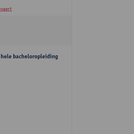
naert
e hele bacheloropleiding