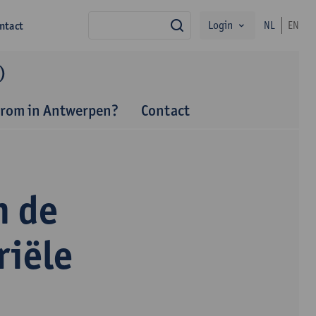
Login
ntact
NL
EN
zoek
)
rom in Antwerpen?
Contact
n de
riële