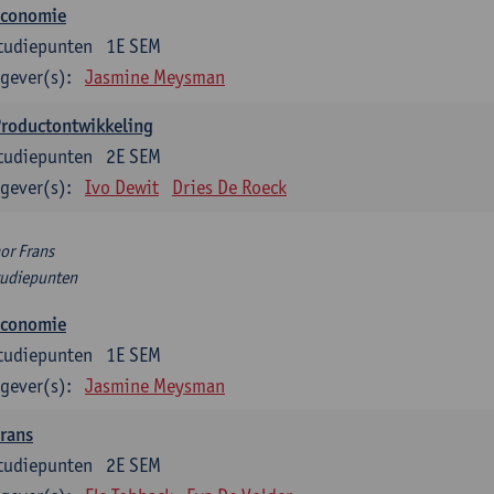
Economie
tudiepunten
1E SEM
gever(s):
Jasmine Meysman
Productontwikkeling
tudiepunten
2E SEM
gever(s):
Ivo Dewit
Dries De Roeck
or Frans
tudiepunten
Economie
tudiepunten
1E SEM
gever(s):
Jasmine Meysman
rans
tudiepunten
2E SEM