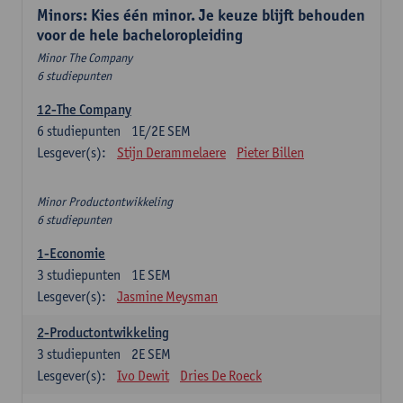
Minors: Kies één minor. Je keuze blijft behouden
voor de hele bacheloropleiding
Minor The Company
6 studiepunten
12-The Company
6
studiepunten
1E/2E SEM
Lesgever(s):
Stijn Derammelaere
Pieter Billen
Minor Productontwikkeling
6 studiepunten
1-Economie
3
studiepunten
1E SEM
Lesgever(s):
Jasmine Meysman
2-Productontwikkeling
3
studiepunten
2E SEM
Lesgever(s):
Ivo Dewit
Dries De Roeck