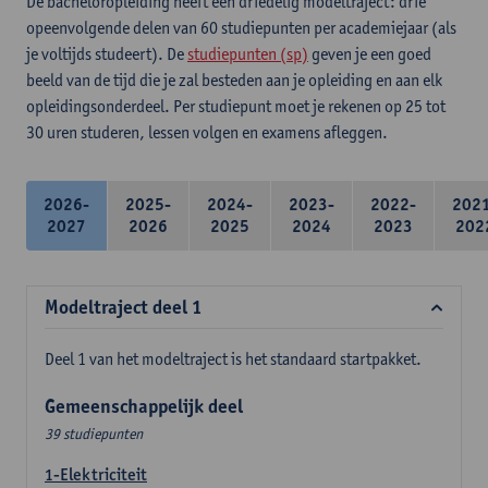
De bacheloropleiding heeft een driedelig modeltraject: drie
opeenvolgende delen van 60 studiepunten per academiejaar (als
je voltijds studeert). De
studiepunten (sp)
geven je een goed
beeld van de tijd die je zal besteden aan je opleiding en aan elk
opleidingsonderdeel. Per studiepunt moet je rekenen op 25 tot
30 uren studeren, lessen volgen en examens afleggen.
2026-
2025-
2024-
2023-
2022-
202
2027
2026
2025
2024
2023
202
Modeltraject deel 1
Deel 1 van het modeltraject is het standaard startpakket.
Gemeenschappelijk deel
39 studiepunten
1-Elektriciteit