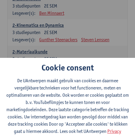
3
studiepunten
2E SEM
Lesgever(s):
Ben Minnaert
2-Kinematica en Dynamica
3
studiepunten
2E SEM
Lesgever(s):
Gunther Steenackers
Steven Lenssen
2-Materiaalkunde
3
studiepunten
2E SEM
Cookie consent
Lesgever(s):
Linda Beenaerts
2-Wiskunde
De UAntwerpen maakt gebruik van cookies en daarmee
3
studiepunten
2E SEM
vergelijkbare technieken voor het functioneren, meten en
Lesgever(s):
Rudi Penne
Jeffrey Cornelis
Kris Annaert
optimaliseren van de website. Ook worden er cookies geplaatst om
Stijn Dierckx
Annelies Fabri
b.v. YouTubefilmpjes te kunnen tonen en voor
Senne Ignoul
marketingdoeleinden. Deze laatste categorie betreffen de tracking
cookies. Uw internetgedrag kan worden gevolgd door middel van
Specifiek deel
deze tracking cookies Door op 'Accepteer alle cookies' te klikken
gaat u hiermee akkoord. Lees ook het UAntwerpen
Privacy
15 studiepunten