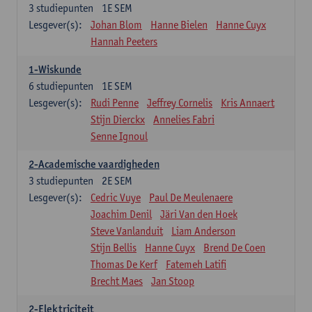
3
studiepunten
1E SEM
Lesgever(s):
Johan Blom
Hanne Bielen
Hanne Cuyx
Hannah Peeters
1-Wiskunde
6
studiepunten
1E SEM
Lesgever(s):
Rudi Penne
Jeffrey Cornelis
Kris Annaert
Stijn Dierckx
Annelies Fabri
Senne Ignoul
2-Academische vaardigheden
3
studiepunten
2E SEM
Lesgever(s):
Cedric Vuye
Paul De Meulenaere
Joachim Denil
Järi Van den Hoek
Steve Vanlanduit
Liam Anderson
Stijn Bellis
Hanne Cuyx
Brend De Coen
Thomas De Kerf
Fatemeh Latifi
Brecht Maes
Jan Stoop
2-Elektriciteit