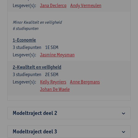
Lesgever(s):
Jana Declercq
Andy Vermeulen
Minor Kwaliteit en veiligheid
6 studiepunten
1-Economie
3
studiepunten
1E SEM
Lesgever(s):
Jasmine Meysman
2-Kwaliteit en veiligheid
3
studiepunten
2E SEM
Lesgever(s):
Kelly Reyniers
Anne Bergmans
Johan De Waele
Modeltraject deel 2
Modeltraject deel 3