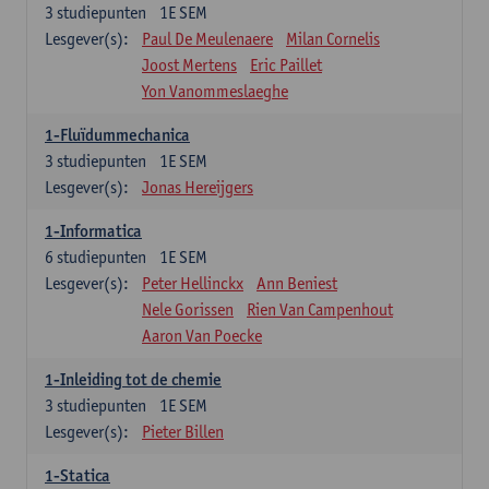
3
studiepunten
1E SEM
Lesgever(s):
Paul De Meulenaere
Milan Cornelis
Joost Mertens
Eric Paillet
Yon Vanommeslaeghe
1-Fluïdummechanica
3
studiepunten
1E SEM
Lesgever(s):
Jonas Hereijgers
1-Informatica
6
studiepunten
1E SEM
Lesgever(s):
Peter Hellinckx
Ann Beniest
Nele Gorissen
Rien Van Campenhout
Aaron Van Poecke
1-Inleiding tot de chemie
3
studiepunten
1E SEM
Lesgever(s):
Pieter Billen
1-Statica