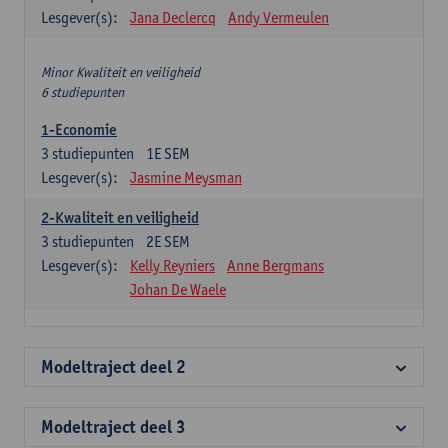
Lesgever(s):
Jana Declercq
Andy Vermeulen
Minor Kwaliteit en veiligheid
6 studiepunten
1-Economie
3
studiepunten
1E SEM
Lesgever(s):
Jasmine Meysman
2-Kwaliteit en veiligheid
3
studiepunten
2E SEM
Lesgever(s):
Kelly Reyniers
Anne Bergmans
Johan De Waele
Modeltraject deel 2
Modeltraject deel 3