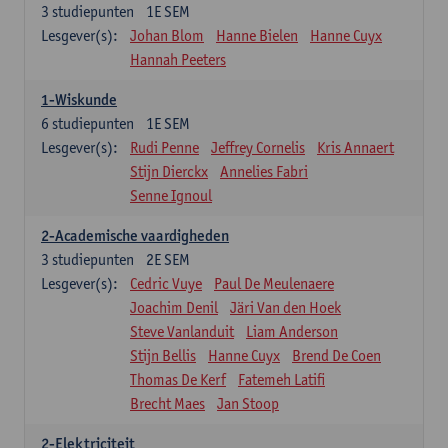
3
studiepunten
1E SEM
Lesgever(s):
Johan Blom
Hanne Bielen
Hanne Cuyx
Hannah Peeters
1-Wiskunde
6
studiepunten
1E SEM
Lesgever(s):
Rudi Penne
Jeffrey Cornelis
Kris Annaert
Stijn Dierckx
Annelies Fabri
Senne Ignoul
2-Academische vaardigheden
3
studiepunten
2E SEM
Lesgever(s):
Cedric Vuye
Paul De Meulenaere
Joachim Denil
Järi Van den Hoek
Steve Vanlanduit
Liam Anderson
Stijn Bellis
Hanne Cuyx
Brend De Coen
Thomas De Kerf
Fatemeh Latifi
Brecht Maes
Jan Stoop
2-Elektriciteit