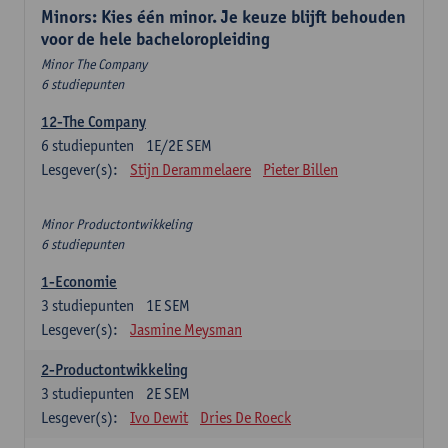
Minors: Kies één minor. Je keuze blijft behouden
voor de hele bacheloropleiding
Minor The Company
6 studiepunten
12-The Company
6
studiepunten
1E/2E SEM
Lesgever(s):
Stijn Derammelaere
Pieter Billen
Minor Productontwikkeling
6 studiepunten
1-Economie
3
studiepunten
1E SEM
Lesgever(s):
Jasmine Meysman
2-Productontwikkeling
3
studiepunten
2E SEM
Lesgever(s):
Ivo Dewit
Dries De Roeck