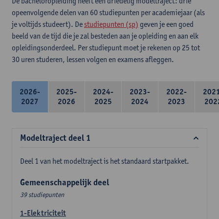
De bacheloropleiding heeft een driedelig modeltraject: drie
opeenvolgende delen van 60 studiepunten per academiejaar (als
je voltijds studeert). De
studiepunten (sp)
geven je een goed
beeld van de tijd die je zal besteden aan je opleiding en aan elk
opleidingsonderdeel. Per studiepunt moet je rekenen op 25 tot
30 uren studeren, lessen volgen en examens afleggen.
2026-
2025-
2024-
2023-
2022-
202
2027
2026
2025
2024
2023
202
Modeltraject deel 1
Deel 1 van het modeltraject is het standaard startpakket.
Gemeenschappelijk deel
39 studiepunten
1-Elektriciteit