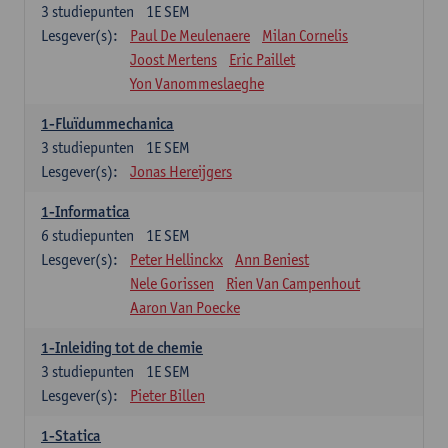
3
studiepunten
1E SEM
Lesgever(s):
Paul De Meulenaere
Milan Cornelis
Joost Mertens
Eric Paillet
Yon Vanommeslaeghe
1-Fluïdummechanica
3
studiepunten
1E SEM
Lesgever(s):
Jonas Hereijgers
1-Informatica
6
studiepunten
1E SEM
Lesgever(s):
Peter Hellinckx
Ann Beniest
Nele Gorissen
Rien Van Campenhout
Aaron Van Poecke
1-Inleiding tot de chemie
3
studiepunten
1E SEM
Lesgever(s):
Pieter Billen
1-Statica