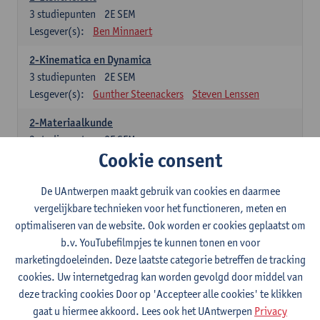
3
studiepunten
2E SEM
Lesgever(s):
Ben Minnaert
2-Kinematica en Dynamica
3
studiepunten
2E SEM
Lesgever(s):
Gunther Steenackers
Steven Lenssen
2-Materiaalkunde
3
studiepunten
2E SEM
Cookie consent
Lesgever(s):
Linda Beenaerts
2-Wiskunde
De UAntwerpen maakt gebruik van cookies en daarmee
3
studiepunten
2E SEM
vergelijkbare technieken voor het functioneren, meten en
Lesgever(s):
Rudi Penne
Jeffrey Cornelis
Kris Annaert
optimaliseren van de website. Ook worden er cookies geplaatst om
Stijn Dierckx
Annelies Fabri
b.v. YouTubefilmpjes te kunnen tonen en voor
Senne Ignoul
marketingdoeleinden. Deze laatste categorie betreffen de tracking
cookies. Uw internetgedrag kan worden gevolgd door middel van
Specifiek deel
deze tracking cookies Door op 'Accepteer alle cookies' te klikken
gaat u hiermee akkoord. Lees ook het UAntwerpen
Privacy
15 studiepunten