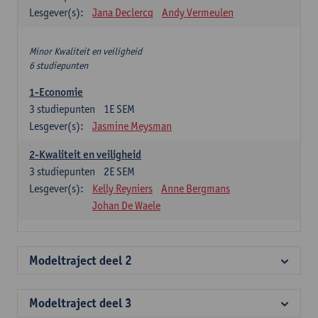
Lesgever(s):
Jana Declercq
Andy Vermeulen
Minor Kwaliteit en veiligheid
6 studiepunten
1-Economie
3
studiepunten
1E SEM
Lesgever(s):
Jasmine Meysman
2-Kwaliteit en veiligheid
3
studiepunten
2E SEM
Lesgever(s):
Kelly Reyniers
Anne Bergmans
Johan De Waele
Modeltraject deel 2
Modeltraject deel 3