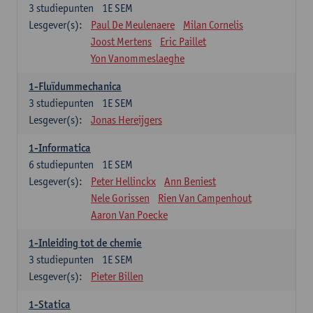
3
studiepunten
1E SEM
Lesgever(s):
Paul De Meulenaere
Milan Cornelis
Joost Mertens
Eric Paillet
Yon Vanommeslaeghe
1-Fluïdummechanica
3
studiepunten
1E SEM
Lesgever(s):
Jonas Hereijgers
1-Informatica
6
studiepunten
1E SEM
Lesgever(s):
Peter Hellinckx
Ann Beniest
Nele Gorissen
Rien Van Campenhout
Aaron Van Poecke
1-Inleiding tot de chemie
3
studiepunten
1E SEM
Lesgever(s):
Pieter Billen
1-Statica