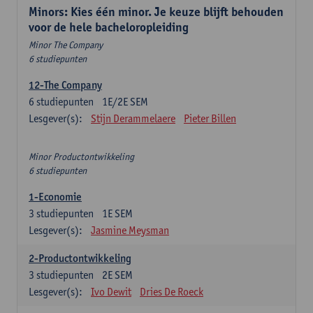
Minors: Kies één minor. Je keuze blijft behouden
voor de hele bacheloropleiding
Minor The Company
6 studiepunten
12-The Company
6
studiepunten
1E/2E SEM
Lesgever(s):
Stijn Derammelaere
Pieter Billen
Minor Productontwikkeling
6 studiepunten
1-Economie
3
studiepunten
1E SEM
Lesgever(s):
Jasmine Meysman
2-Productontwikkeling
3
studiepunten
2E SEM
Lesgever(s):
Ivo Dewit
Dries De Roeck