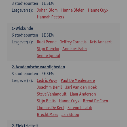
3
studiepunten
1E SEM
Lesgever(s):
Johan Blom
Hanne Bielen
Hanne Cuyx
Hannah Peeters
1-Wiskunde
6
studiepunten
1E SEM
Lesgever(s):
Rudi Penne
Jeffrey Cornelis
Kris Annaert
Stijn Dierckx
Annelies Fabri
Senne Ignoul
2-Academische vaardigheden
3
studiepunten
2E SEM
Lesgever(s):
Cedric Vuye
Paul De Meulenaere
Joachim Denil
Järi Van den Hoek
Steve Vanlanduit
Liam Anderson
Stijn Bellis
Hanne Cuyx
Brend De Coen
Thomas De Kerf
Fatemeh Latifi
Brecht Maes
Jan Stoop
2-Elektriciteit