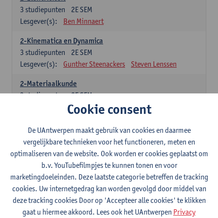
3
studiepunten
2E SEM
Lesgever(s):
Ben Minnaert
2-Kinematica en Dynamica
3
studiepunten
2E SEM
Lesgever(s):
Gunther Steenackers
Steven Lenssen
2-Materiaalkunde
3
studiepunten
2E SEM
Cookie consent
Lesgever(s):
Linda Beenaerts
2-Wiskunde
De UAntwerpen maakt gebruik van cookies en daarmee
3
studiepunten
2E SEM
vergelijkbare technieken voor het functioneren, meten en
Lesgever(s):
Rudi Penne
Jeffrey Cornelis
Kris Annaert
optimaliseren van de website. Ook worden er cookies geplaatst om
Stijn Dierckx
Annelies Fabri
b.v. YouTubefilmpjes te kunnen tonen en voor
Senne Ignoul
marketingdoeleinden. Deze laatste categorie betreffen de tracking
cookies. Uw internetgedrag kan worden gevolgd door middel van
Specifiek deel
deze tracking cookies Door op 'Accepteer alle cookies' te klikken
gaat u hiermee akkoord. Lees ook het UAntwerpen
Privacy
15 studiepunten