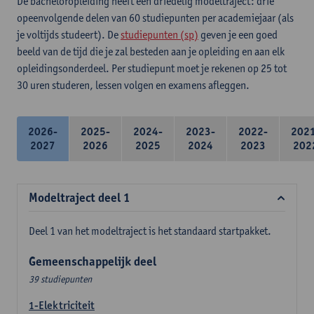
De bacheloropleiding heeft een driedelig modeltraject: drie
opeenvolgende delen van 60 studiepunten per academiejaar (als
je voltijds studeert). De
studiepunten (sp)
geven je een goed
beeld van de tijd die je zal besteden aan je opleiding en aan elk
opleidingsonderdeel. Per studiepunt moet je rekenen op 25 tot
30 uren studeren, lessen volgen en examens afleggen.
2026-
2025-
2024-
2023-
2022-
202
2027
2026
2025
2024
2023
202
Modeltraject deel 1
Deel 1 van het modeltraject is het standaard startpakket.
Gemeenschappelijk deel
39 studiepunten
1-Elektriciteit