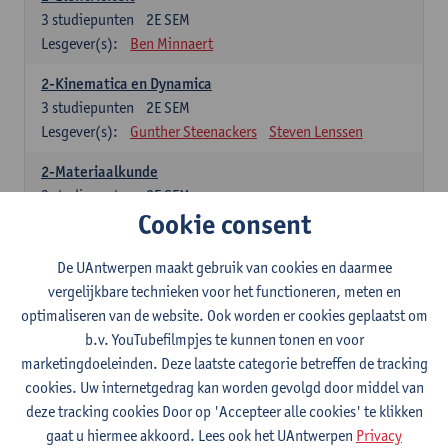
3
studiepunten
2E SEM
Lesgever(s):
Ben Minnaert
2-Kinematica en Dynamica
3
studiepunten
2E SEM
Lesgever(s):
Gunther Steenackers
Steven Lenssen
2-Materiaalkunde
3
studiepunten
2E SEM
Cookie consent
Lesgever(s):
Linda Beenaerts
2-Wiskunde
De UAntwerpen maakt gebruik van cookies en daarmee
3
studiepunten
2E SEM
vergelijkbare technieken voor het functioneren, meten en
Lesgever(s):
Rudi Penne
Jeffrey Cornelis
Kris Annaert
optimaliseren van de website. Ook worden er cookies geplaatst om
Stijn Dierckx
Annelies Fabri
b.v. YouTubefilmpjes te kunnen tonen en voor
Senne Ignoul
marketingdoeleinden. Deze laatste categorie betreffen de tracking
cookies. Uw internetgedrag kan worden gevolgd door middel van
Specifiek deel
deze tracking cookies Door op 'Accepteer alle cookies' te klikken
gaat u hiermee akkoord. Lees ook het UAntwerpen
Privacy
15 studiepunten