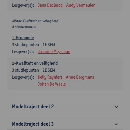
Lesgever(s):
Jana Declercq
Andy Vermeulen
Minor Kwaliteit en veiligheid
6 studiepunten
1-Economie
3
studiepunten
1E SEM
Lesgever(s):
Jasmine Meysman
2-Kwaliteit en veiligheid
3
studiepunten
2E SEM
Lesgever(s):
Kelly Reyniers
Anne Bergmans
Johan De Waele
Modeltraject deel 2
Modeltraject deel 3