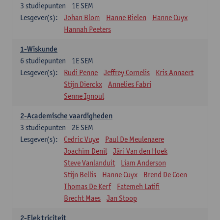
3
studiepunten
1E SEM
Lesgever(s):
Johan Blom
Hanne Bielen
Hanne Cuyx
Hannah Peeters
1-Wiskunde
6
studiepunten
1E SEM
Lesgever(s):
Rudi Penne
Jeffrey Cornelis
Kris Annaert
Stijn Dierckx
Annelies Fabri
Senne Ignoul
2-Academische vaardigheden
3
studiepunten
2E SEM
Lesgever(s):
Cedric Vuye
Paul De Meulenaere
Joachim Denil
Järi Van den Hoek
Steve Vanlanduit
Liam Anderson
Stijn Bellis
Hanne Cuyx
Brend De Coen
Thomas De Kerf
Fatemeh Latifi
Brecht Maes
Jan Stoop
2-Elektriciteit