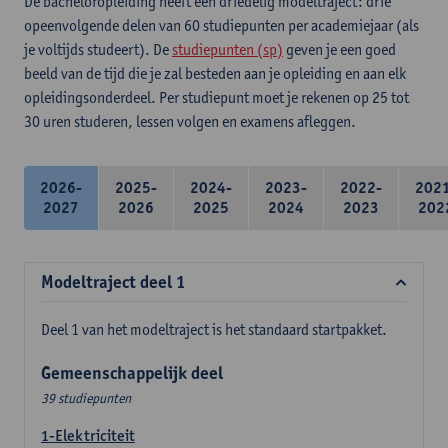
De bacheloropleiding heeft een driedelig modeltraject: drie
opeenvolgende delen van 60 studiepunten per academiejaar (als
je voltijds studeert). De
studiepunten (sp)
geven je een goed
beeld van de tijd die je zal besteden aan je opleiding en aan elk
opleidingsonderdeel. Per studiepunt moet je rekenen op 25 tot
30 uren studeren, lessen volgen en examens afleggen.
2026-
2025-
2024-
2023-
2022-
202
2027
2026
2025
2024
2023
202
Modeltraject deel 1
Deel 1 van het modeltraject is het standaard startpakket.
Gemeenschappelijk deel
39 studiepunten
1-Elektriciteit