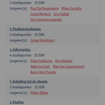
3
studiepunten
1E SEM
Lesgever(s):
Paul De Meulenaere
Milan Cornelis
Joost Mertens
Eric Paillet
Yon Vanommeslaeghe
1-Fluïdummechanica
3
studiepunten
1E SEM
Lesgever(s):
Jonas Hereijgers
1-Informatica
6
studiepunten
1E SEM
Lesgever(s):
Peter Hellinckx
Ann Beniest
Nele Gorissen
Rien Van Campenhout
Aaron Van Poecke
1-Inleiding tot de chemie
3
studiepunten
1E SEM
Lesgever(s):
Pieter Billen
1-Statica