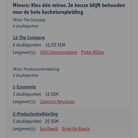
Minors: Kies één minor. Je keuze blijft behouden
voor de hele bacheloropleiding
Minor The Company
6 studiepunten
12-The Company
6
studiepunten
1E/2E SEM
Lesgever(s):
Stijn Derammelaere
Pieter Billen
Minor Productontwikkeling
6 studiepunten
1-Economie
3
studiepunten
1E SEM
Lesgever(s):
Jasmine Meysman
2-Productontwikkeling
3
studiepunten
2E SEM
Lesgever(s):
Ivo Dewit
Dries De Roeck