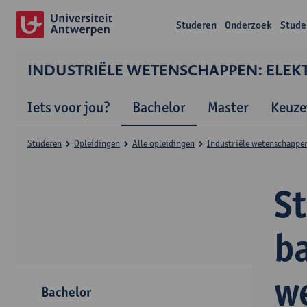
Studeren
Onderzoek
Stude
INDUSTRIËLE WETENSCHAPPEN: ELEK
Iets voor jou?
Bachelor
Master
Keuze
Studeren
Opleidingen
Alle opleidingen
Industriële wetenschappen
S
ba
w
Bachelor