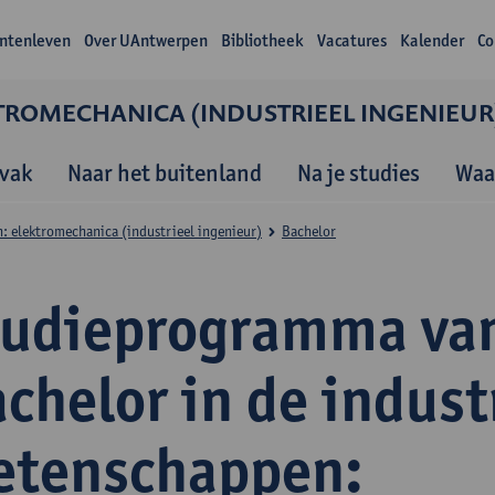
ntenleven
Over UAntwerpen
Bibliotheek
Vacatures
Kalender
Co
TROMECHANICA (INDUSTRIEEL INGENIEUR
vak
Naar het buitenland
Na je studies
Waa
: elektromechanica (industrieel ingenieur)
Bachelor
tudieprogramma va
chelor in de indust
etenschappen: