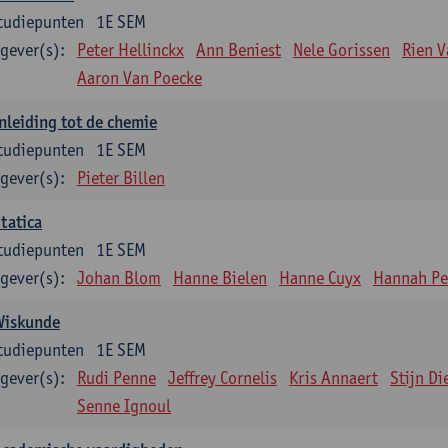
tudiepunten
1E SEM
gever(s):
Peter Hellinckx
Ann Beniest
Nele Gorissen
Rien 
Aaron Van Poecke
nleiding tot de chemie
tudiepunten
1E SEM
gever(s):
Pieter Billen
tatica
tudiepunten
1E SEM
gever(s):
Johan Blom
Hanne Bielen
Hanne Cuyx
Hannah Pe
Wiskunde
tudiepunten
1E SEM
gever(s):
Rudi Penne
Jeffrey Cornelis
Kris Annaert
Stijn Di
Senne Ignoul