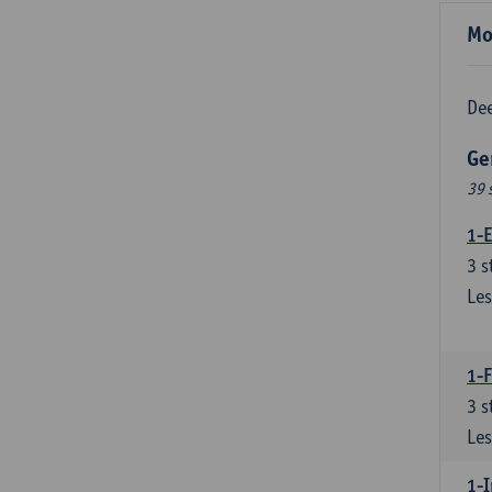
Mo
Dee
Ge
39 
1-E
3
s
Les
1-
3
s
Les
1-I