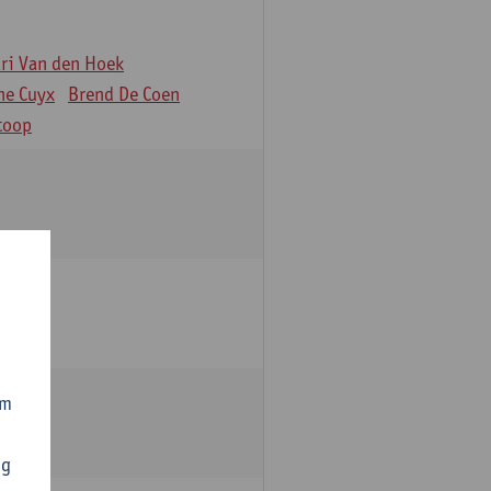
äri Van den Hoek
ne Cuyx
Brend De Coen
toop
om
ng