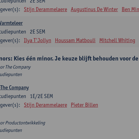
tudiepunten
2E SEM
gever(s):
Stijn Derammelaere
Augustinus De Winter
Ben Min
Warmteleer
tudiepunten
2E SEM
gever(s):
Ilya T'Jollyn
Houssam Matbouli
Mitchell Whiting
nors: Kies één minor. Je keuze blijft behouden voor d
or The Company
tudiepunten
-The Company
tudiepunten
1E/2E SEM
gever(s):
Stijn Derammelaere
Pieter Billen
or Productontwikkeling
tudiepunten