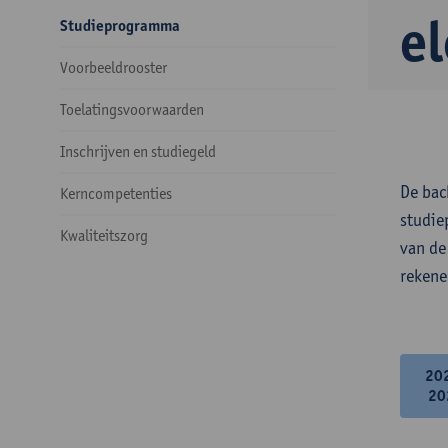
e
Studieprogramma
Voorbeeldrooster
Toelatingsvoorwaarden
Inschrijven en studiegeld
De bac
Kerncompetenties
studie
Kwaliteitszorg
van de
rekene
20
20