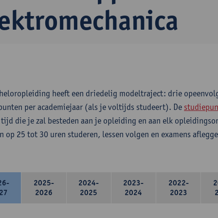
lektromechanica
heloropleiding heeft een driedelig modeltraject: drie opeenvo
punten per academiejaar (als je voltijds studeert). De
studiepun
 tijd die je zal besteden aan je opleiding en aan elk opleidings
n op 25 tot 30 uren studeren, lessen volgen en examens aflegge
26-
2025-
2024-
2023-
2022-
2
27
2026
2025
2024
2023