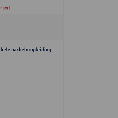
naert
e hele bacheloropleiding