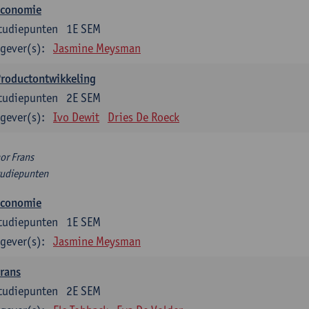
Economie
tudiepunten
1E SEM
gever(s):
Jasmine Meysman
Productontwikkeling
tudiepunten
2E SEM
gever(s):
Ivo Dewit
Dries De Roeck
or Frans
tudiepunten
Economie
tudiepunten
1E SEM
gever(s):
Jasmine Meysman
rans
tudiepunten
2E SEM