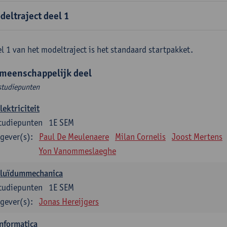
deltraject deel 1
l 1 van het modeltraject is het standaard startpakket.
meenschappelijk deel
studiepunten
lektriciteit
tudiepunten
1E SEM
gever(s):
Paul De Meulenaere
Milan Cornelis
Joost Mertens
Yon Vanommeslaeghe
Fluïdummechanica
tudiepunten
1E SEM
gever(s):
Jonas Hereijgers
nformatica