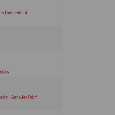
Van Campenhout
eters
erckx
Annelies Fabri