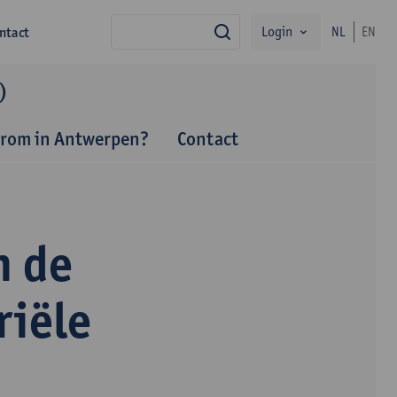
Login
ntact
NL
EN
zoek
)
rom in Antwerpen?
Contact
n de
riële