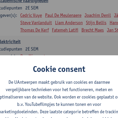
Academische vaardigheden
tudiepunten
2E SEM
gever(s):
Cedric Vuye
Paul De Meulenaere
Joachim Denil
J
Steve Vanlanduit
Liam Anderson
Stijn Bellis
Han
Thomas De Kerf
Fatemeh Latifi
Brecht Maes
Jan S
lektriciteit
tudiepunten
2E SEM
gever(s):
Ben Minnaert
Cookie consent
Kinematica en Dynamica
tudiepunten
2E SEM
De UAntwerpen maakt gebruik van cookies en daarmee
gever(s):
Gunther Steenackers
Steven Lenssen
vergelijkbare technieken voor het functioneren, meten en
Materiaalkunde
ptimaliseren van de website. Ook worden er cookies geplaatst 
tudiepunten
2E SEM
b.v. YouTubefilmpjes te kunnen tonen en voor
gever(s):
Linda Beenaerts
arketingdoeleinden. Deze laatste categorie betreffen de tracki