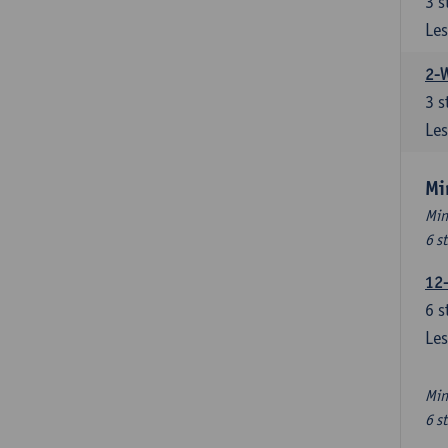
3
s
Les
2-
3
s
Les
Mi
Min
6 s
12
6
s
Les
Min
6 s