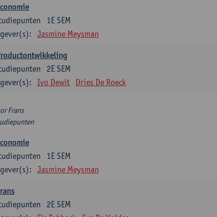
Economie
tudiepunten
1E SEM
gever(s):
Jasmine Meysman
Productontwikkeling
tudiepunten
2E SEM
gever(s):
Ivo Dewit
Dries De Roeck
or Frans
tudiepunten
Economie
tudiepunten
1E SEM
gever(s):
Jasmine Meysman
rans
tudiepunten
2E SEM