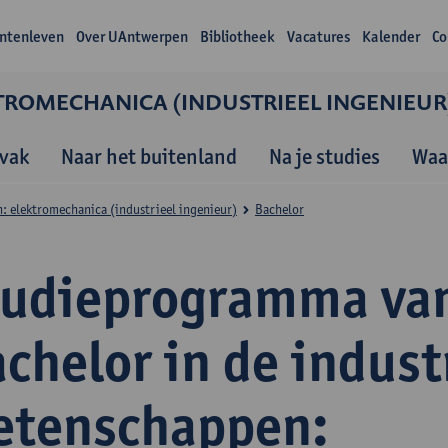
ntenleven
Over UAntwerpen
Bibliotheek
Vacatures
Kalender
Co
TROMECHANICA (INDUSTRIEEL INGENIEUR
vak
Naar het buitenland
Na je studies
Waa
: elektromechanica (industrieel ingenieur)
Bachelor
tudieprogramma va
chelor in de indust
etenschappen: