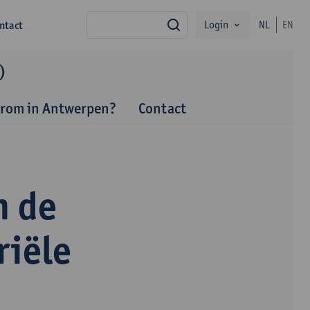
Login
ntact
NL
EN
zoek
)
rom in Antwerpen?
Contact
n de
riële