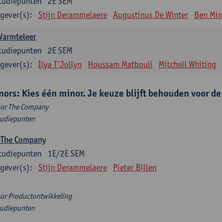
tudiepunten
2E SEM
gever(s):
Stijn Derammelaere
Augustinus De Winter
Ben Min
Warmteleer
tudiepunten
2E SEM
gever(s):
Ilya T'Jollyn
Houssam Matbouli
Mitchell Whiting
nors: Kies één minor. Je keuze blijft behouden voor d
or The Company
tudiepunten
-The Company
tudiepunten
1E/2E SEM
gever(s):
Stijn Derammelaere
Pieter Billen
or Productontwikkeling
tudiepunten