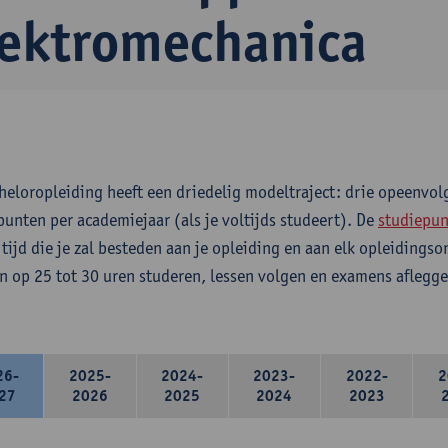
lektromechanica
heloropleiding heeft een driedelig modeltraject: drie opeenvo
punten per academiejaar (als je voltijds studeert). De
studiepun
 tijd die je zal besteden aan je opleiding en aan elk opleidings
n op 25 tot 30 uren studeren, lessen volgen en examens aflegge
26-
2025-
2024-
2023-
2022-
2
27
2026
2025
2024
2023