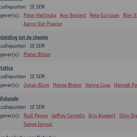
tudiepunten
1E SEM
gever(s):
Peter Hellinckx
Ann Beniest
Nele Gorissen
Rien 
Aaron Van Poecke
nleiding tot de chemie
tudiepunten
1E SEM
gever(s):
Pieter Billen
tatica
tudiepunten
1E SEM
gever(s):
Johan Blom
Hanne Bielen
Hanne Cuyx
Hannah Pe
Wiskunde
tudiepunten
1E SEM
gever(s):
Rudi Penne
Jeffrey Cornelis
Kris Annaert
Stijn Di
Senne Ignoul