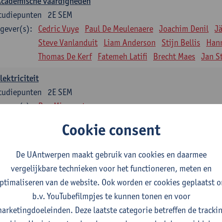
Academische vaardigheden
tudiepunten
2E SEM
gever(s):
Cedric Vuye
Paul De Meulenaere
Joachim Denil
J
Steve Vanlanduit
Liam Anderson
Stijn Bellis
Han
Thomas De Kerf
Fatemeh Latifi
Brecht Maes
Jan S
lektriciteit
tudiepunten
2E SEM
gever(s):
Ben Minnaert
Cookie consent
Kinematica en Dynamica
tudiepunten
2E SEM
De UAntwerpen maakt gebruik van cookies en daarmee
gever(s):
Gunther Steenackers
Steven Lenssen
vergelijkbare technieken voor het functioneren, meten en
Materiaalkunde
ptimaliseren van de website. Ook worden er cookies geplaatst 
tudiepunten
2E SEM
b.v. YouTubefilmpjes te kunnen tonen en voor
gever(s):
Linda Beenaerts
arketingdoeleinden. Deze laatste categorie betreffen de tracki