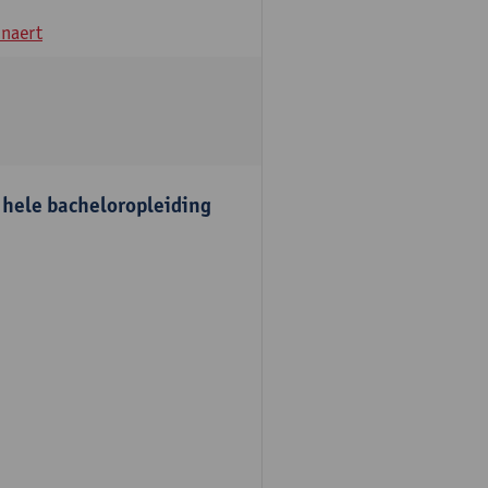
naert
e hele bacheloropleiding