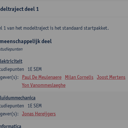
deltraject deel 1
l 1 van het modeltraject is het standaard startpakket.
meenschappelijk deel
studiepunten
lektriciteit
tudiepunten
1E SEM
gever(s):
Paul De Meulenaere
Milan Cornelis
Joost Mertens
Yon Vanommeslaeghe
Fluïdummechanica
tudiepunten
1E SEM
gever(s):
Jonas Hereijgers
nformatica