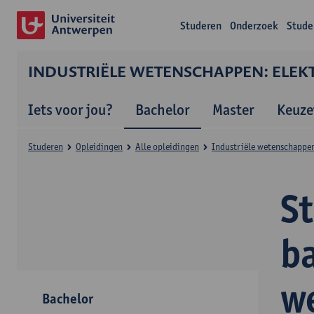
Studeren
Onderzoek
Stude
INDUSTRIËLE WETENSCHAPPEN: ELEK
Iets voor jou?
Bachelor
Master
Keuze
Studeren
Opleidingen
Alle opleidingen
Industriële wetenschappen
S
ba
w
Bachelor