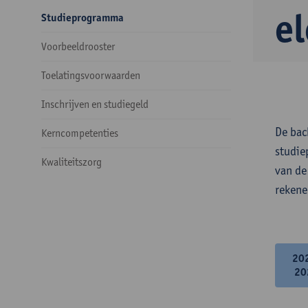
e
Studieprogramma
Voorbeeldrooster
Toelatingsvoorwaarden
Inschrijven en studiegeld
De bac
Kerncompetenties
studie
Kwaliteitszorg
van de
rekene
20
20