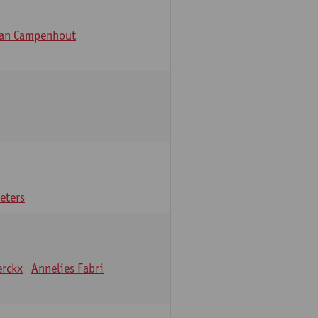
Van Campenhout
eters
erckx
Annelies Fabri