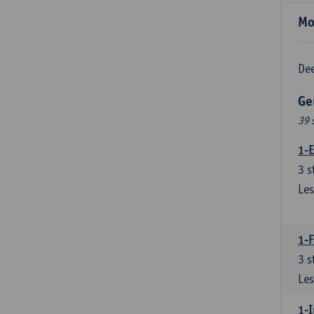
Mo
Dee
Ge
39 
1-E
3
s
Les
1-
3
s
Les
1-I