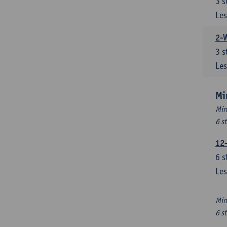
3
s
Les
2-
3
s
Les
Mi
Min
6 s
12
6
s
Les
Min
6 s