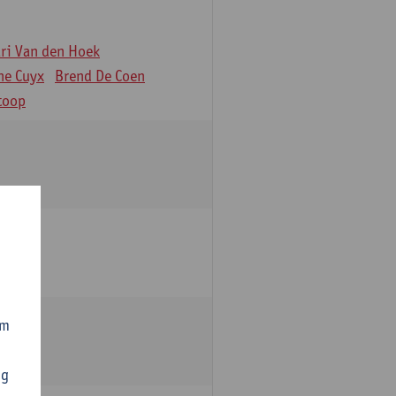
äri Van den Hoek
ne Cuyx
Brend De Coen
toop
om
ng