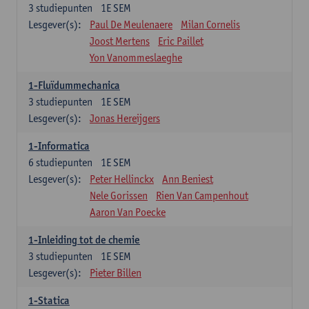
3
studiepunten
1E SEM
Lesgever(s):
Paul De Meulenaere
Milan Cornelis
Joost Mertens
Eric Paillet
Yon Vanommeslaeghe
1-Fluïdummechanica
3
studiepunten
1E SEM
Lesgever(s):
Jonas Hereijgers
1-Informatica
6
studiepunten
1E SEM
Lesgever(s):
Peter Hellinckx
Ann Beniest
Nele Gorissen
Rien Van Campenhout
Aaron Van Poecke
1-Inleiding tot de chemie
3
studiepunten
1E SEM
Lesgever(s):
Pieter Billen
1-Statica