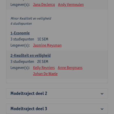
Lesgever(s):
Jana Declercq
Andy Vermeulen
Minor Kwaliteit en veiligheid
6 studiepunten
1-Economie
3
studiepunten
1E SEM
Lesgever(s):
Jasmine Meysman
2-Kwaliteit en veiligheid
3
studiepunten
2E SEM
Lesgever(s):
Kelly Reyniers
Anne Bergmans
Johan De Waele
Modeltraject deel 2
Modeltraject deel 3