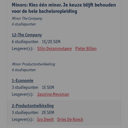
Minors: Kies één minor. Je keuze blijft behouden
voor de hele bacheloropleiding
Minor The Company
6 studiepunten
12-The Company
6
studiepunten
1E/2E SEM
Lesgever(s):
Stijn Derammelaere
Pieter Billen
Minor Productontwikkeling
6 studiepunten
1-Economie
3
studiepunten
1E SEM
Lesgever(s):
Jasmine Meysman
2-Productontwikkeling
3
studiepunten
2E SEM
Lesgever(s):
Ivo Dewit
Dries De Roeck