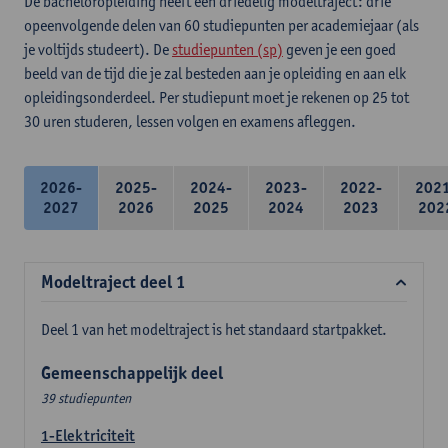
De bacheloropleiding heeft een driedelig modeltraject: drie
opeenvolgende delen van 60 studiepunten per academiejaar (als
je voltijds studeert). De
studiepunten (sp)
geven je een goed
beeld van de tijd die je zal besteden aan je opleiding en aan elk
opleidingsonderdeel. Per studiepunt moet je rekenen op 25 tot
30 uren studeren, lessen volgen en examens afleggen.
2026-
2025-
2024-
2023-
2022-
202
2027
2026
2025
2024
2023
202
Modeltraject deel 1
Deel 1 van het modeltraject is het standaard startpakket.
Gemeenschappelijk deel
39 studiepunten
1-Elektriciteit