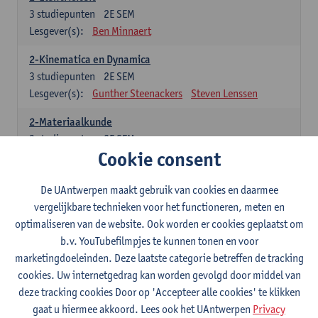
3
studiepunten
2E SEM
Lesgever(s):
Ben Minnaert
2-Kinematica en Dynamica
3
studiepunten
2E SEM
Lesgever(s):
Gunther Steenackers
Steven Lenssen
2-Materiaalkunde
3
studiepunten
2E SEM
Cookie consent
Lesgever(s):
Linda Beenaerts
2-Wiskunde
De UAntwerpen maakt gebruik van cookies en daarmee
3
studiepunten
2E SEM
vergelijkbare technieken voor het functioneren, meten en
Lesgever(s):
Rudi Penne
Jeffrey Cornelis
Kris Annaert
optimaliseren van de website. Ook worden er cookies geplaatst om
Stijn Dierckx
Annelies Fabri
b.v. YouTubefilmpjes te kunnen tonen en voor
Senne Ignoul
marketingdoeleinden. Deze laatste categorie betreffen de tracking
cookies. Uw internetgedrag kan worden gevolgd door middel van
Specifiek deel
deze tracking cookies Door op 'Accepteer alle cookies' te klikken
gaat u hiermee akkoord. Lees ook het UAntwerpen
Privacy
15 studiepunten