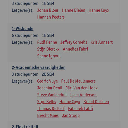
3
studiepunten
1E SEM
Lesgever(s):
Johan Blom
Hanne Bielen
Hanne Cuyx
Hannah Peeters
1-Wiskunde
6
studiepunten
1E SEM
Lesgever(s):
Rudi Penne
Jeffrey Cornelis
Kris Annaert
Stijn Dierckx
Annelies Fabri
Senne Ignoul
2-Academische vaardigheden
3
studiepunten
2E SEM
Lesgever(s):
Cedric Vuye
Paul De Meulenaere
Joachim Denil
Järi Van den Hoek
Steve Vanlanduit
Liam Anderson
Stijn Bellis
Hanne Cuyx
Brend De Coen
Thomas De Kerf
Fatemeh Latifi
Brecht Maes
Jan Stoop
2-Elektriciteit