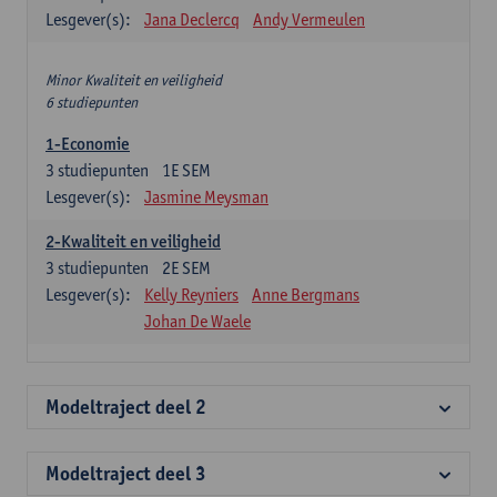
Lesgever(s):
Jana Declercq
Andy Vermeulen
Minor Kwaliteit en veiligheid
6 studiepunten
1-Economie
3
studiepunten
1E SEM
Lesgever(s):
Jasmine Meysman
2-Kwaliteit en veiligheid
3
studiepunten
2E SEM
Lesgever(s):
Kelly Reyniers
Anne Bergmans
Johan De Waele
Modeltraject deel 2
Modeltraject deel 3