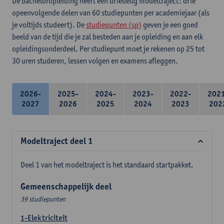
De bacheloropleiding heeft een driedelig modeltraject: drie
opeenvolgende delen van 60 studiepunten per academiejaar (als
je voltijds studeert). De
studiepunten (sp)
geven je een goed
beeld van de tijd die je zal besteden aan je opleiding en aan elk
opleidingsonderdeel. Per studiepunt moet je rekenen op 25 tot
30 uren studeren, lessen volgen en examens afleggen.
2026-
2025-
2024-
2023-
2022-
202
2027
2026
2025
2024
2023
202
Modeltraject deel 1
Deel 1 van het modeltraject is het standaard startpakket.
Gemeenschappelijk deel
39 studiepunten
1-Elektriciteit