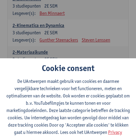
3
studiepunten
2E SEM
Lesgever(s):
Ben Minnaert
2-Kinematica en Dynamica
3
studiepunten
2E SEM
Lesgever(s):
Gunther Steenackers
Steven Lenssen
2-Materiaalkunde
3
studiepunten
2E SEM
Cookie consent
Lesgever(s):
Linda Beenaerts
2-Wiskunde
De UAntwerpen maakt gebruik van cookies en daarmee
3
studiepunten
2E SEM
vergelijkbare technieken voor het functioneren, meten en
Lesgever(s):
Rudi Penne
Jeffrey Cornelis
Kris Annaert
optimaliseren van de website. Ook worden er cookies geplaatst om
Stijn Dierckx
Annelies Fabri
b.v. YouTubefilmpjes te kunnen tonen en voor
Senne Ignoul
marketingdoeleinden. Deze laatste categorie betreffen de tracking
cookies. Uw internetgedrag kan worden gevolgd door middel van
Specifiek deel
deze tracking cookies Door op 'Accepteer alle cookies' te klikken
gaat u hiermee akkoord. Lees ook het UAntwerpen
Privacy
15 studiepunten