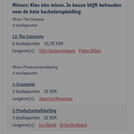
Minors: Kies één minor. Je keuze blijft behouden
voor de hele bacheloropleiding
Minor The Company
6 studiepunten
12-The Company
6
studiepunten
1E/2E SEM
Lesgever(s):
Stijn Derammelaere
Pieter Billen
Minor Productontwikkeling
6 studiepunten
1-Economie
3
studiepunten
1E SEM
Lesgever(s):
Jasmine Meysman
2-Productontwikkeling
3
studiepunten
2E SEM
Lesgever(s):
Ivo Dewit
Dries De Roeck