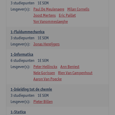
3
studiepunten
1E SEM
Lesgever(s):
Paul De Meulenaere
Milan Cornelis
Joost Mertens
Eric Paillet
Yon Vanommeslaeghe
1-Fluïdummechanica
3
studiepunten
1E SEM
Lesgever(s):
Jonas Hereijgers
1-Informatica
6
studiepunten
1E SEM
Lesgever(s):
Peter Hellinckx
Ann Beniest
Nele Gorissen
Rien Van Campenhout
Aaron Van Poecke
1-Inleiding tot de chemie
3
studiepunten
1E SEM
Lesgever(s):
Pieter Billen
1-Statica