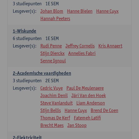
3
studiepunten
1E SEM
Lesgever(s):
Johan Blom
Hanne Bielen
Hanne Cuyx
Hannah Peeters
1-Wiskunde
6
studiepunten
1E SEM
Lesgever(s):
Rudi Penne
Jeffrey Cornelis
Kris Annaert
Stijn Dierckx
Annelies Fabri
Senne Ignoul
2-Academische vaardigheden
3
studiepunten
2E SEM
Lesgever(s):
Cedric Vuye
Paul De Meulenaere
Joachim Denil
Järi Van den Hoek
Steve Vanlanduit
Liam Anderson
Stijn Bellis
Hanne Cuyx
Brend De Coen
Thomas De Kerf
Fatemeh Latifi
Brecht Maes
Jan Stoop
2-Elektriciteit