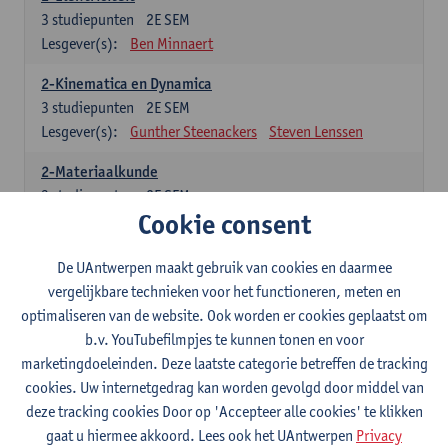
3
studiepunten
2E SEM
Lesgever(s):
Ben Minnaert
2-Kinematica en Dynamica
3
studiepunten
2E SEM
Lesgever(s):
Gunther Steenackers
Steven Lenssen
2-Materiaalkunde
3
studiepunten
2E SEM
Cookie consent
Lesgever(s):
Linda Beenaerts
2-Wiskunde
De UAntwerpen maakt gebruik van cookies en daarmee
3
studiepunten
2E SEM
vergelijkbare technieken voor het functioneren, meten en
Lesgever(s):
Rudi Penne
Jeffrey Cornelis
Kris Annaert
optimaliseren van de website. Ook worden er cookies geplaatst om
Stijn Dierckx
Annelies Fabri
b.v. YouTubefilmpjes te kunnen tonen en voor
Senne Ignoul
marketingdoeleinden. Deze laatste categorie betreffen de tracking
cookies. Uw internetgedrag kan worden gevolgd door middel van
Specifiek deel
deze tracking cookies Door op 'Accepteer alle cookies' te klikken
gaat u hiermee akkoord. Lees ook het UAntwerpen
Privacy
15 studiepunten