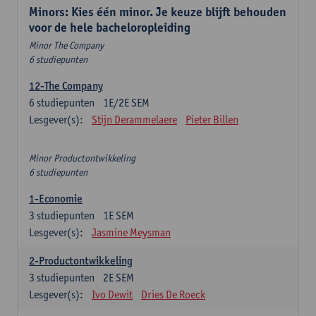
Minors: Kies één minor. Je keuze blijft behouden
voor de hele bacheloropleiding
Minor The Company
6 studiepunten
12-The Company
6
studiepunten
1E/2E SEM
Lesgever(s):
Stijn Derammelaere
Pieter Billen
Minor Productontwikkeling
6 studiepunten
1-Economie
3
studiepunten
1E SEM
Lesgever(s):
Jasmine Meysman
2-Productontwikkeling
3
studiepunten
2E SEM
Lesgever(s):
Ivo Dewit
Dries De Roeck