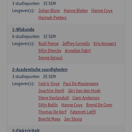
3
studiepunten
1E SEM
Lesgever(s):
Johan Blom
Hanne Bielen
Hanne Cuyx
Hannah Peeters
1-Wiskunde
6
studiepunten
1E SEM
Lesgever(s):
Rudi Penne
Jeffrey Cornelis
Kris Annaert
Stijn Dierckx
Annelies Fabri
Senne Ignoul
2-Academische vaardigheden
3
studiepunten
2E SEM
Lesgever(s):
Cedric Vuye
Paul De Meulenaere
Joachim Denil
Järi Van den Hoek
Steve Vanlanduit
Liam Anderson
Stijn Bellis
Hanne Cuyx
Brend De Coen
Thomas De Kerf
Fatemeh Latifi
Brecht Maes
Jan Stoop
2-Elektriciteit