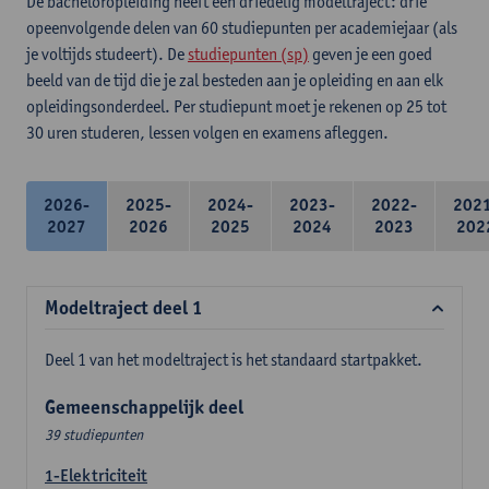
De bacheloropleiding heeft een driedelig modeltraject: drie
opeenvolgende delen van 60 studiepunten per academiejaar (als
je voltijds studeert). De
studiepunten (sp)
geven je een goed
beeld van de tijd die je zal besteden aan je opleiding en aan elk
opleidingsonderdeel. Per studiepunt moet je rekenen op 25 tot
30 uren studeren, lessen volgen en examens afleggen.
2026-
2025-
2024-
2023-
2022-
202
2027
2026
2025
2024
2023
202
Modeltraject deel 1
Deel 1 van het modeltraject is het standaard startpakket.
Gemeenschappelijk deel
39 studiepunten
1-Elektriciteit