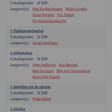
3
studiepunten
1E SEM
Lesgever(s):
Paul De Meulenaere
Milan Cornelis
Joost Mertens
Eric Paillet
Yon Vanommeslaeghe
1-Fluïdummechanica
3
studiepunten
1E SEM
Lesgever(s):
Jonas Hereijgers
1-Informatica
6
studiepunten
1E SEM
Lesgever(s):
Peter Hellinckx
Ann Beniest
Nele Gorissen
Rien Van Campenhout
Aaron Van Poecke
1-Inleiding tot de chemie
3
studiepunten
1E SEM
Lesgever(s):
Pieter Billen
1-Statica