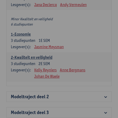
Lesgever(s):
Jana Declercq
Andy Vermeulen
Minor Kwaliteit en veiligheid
6 studiepunten
1-Economie
3
studiepunten
1E SEM
Lesgever(s):
Jasmine Meysman
2-Kwaliteit en veiligheid
3
studiepunten
2E SEM
Lesgever(s):
Kelly Reyniers
Anne Bergmans
Johan De Waele
Modeltraject deel 2
Modeltraject deel 3