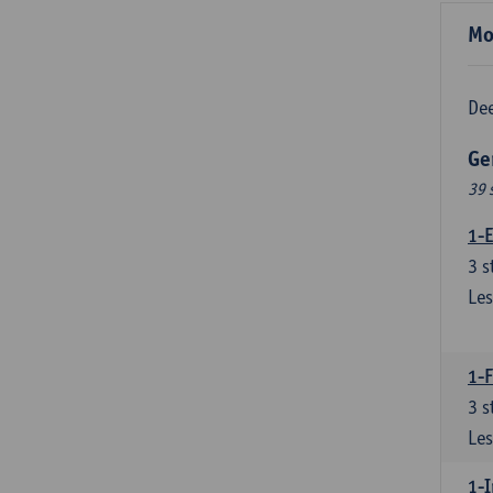
Mo
Dee
Ge
39 
1-E
3
s
Les
1-
3
s
Les
1-I