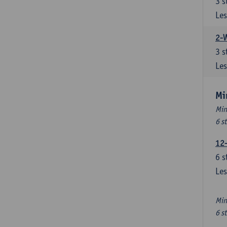
3
s
Les
2-
3
s
Les
Mi
Min
6 s
12
6
s
Les
Min
6 s