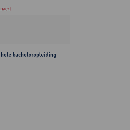
naert
e hele bacheloropleiding