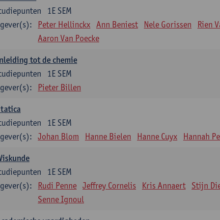
tudiepunten
1E SEM
gever(s):
Peter Hellinckx
Ann Beniest
Nele Gorissen
Rien 
Aaron Van Poecke
nleiding tot de chemie
tudiepunten
1E SEM
gever(s):
Pieter Billen
tatica
tudiepunten
1E SEM
gever(s):
Johan Blom
Hanne Bielen
Hanne Cuyx
Hannah Pe
Wiskunde
tudiepunten
1E SEM
gever(s):
Rudi Penne
Jeffrey Cornelis
Kris Annaert
Stijn Di
Senne Ignoul