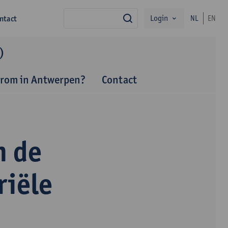
Login
ntact
NL
EN
zoek
)
rom in Antwerpen?
Contact
n de
riële