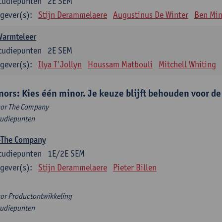
tudiepunten
2E SEM
gever(s):
Stijn Derammelaere
Augustinus De Winter
Ben Min
Warmteleer
tudiepunten
2E SEM
gever(s):
Ilya T'Jollyn
Houssam Matbouli
Mitchell Whiting
nors: Kies één minor. Je keuze blijft behouden voor d
or The Company
tudiepunten
-The Company
tudiepunten
1E/2E SEM
gever(s):
Stijn Derammelaere
Pieter Billen
or Productontwikkeling
tudiepunten