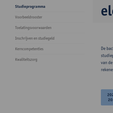
e
Studieprogramma
Voorbeeldrooster
Toelatingsvoorwaarden
Inschrijven en studiegeld
De bac
Kerncompetenties
studie
Kwaliteitszorg
van de
rekene
20
20