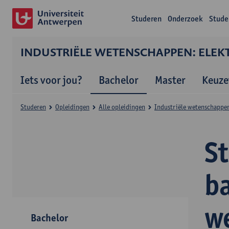
Studeren
Onderzoek
Stude
INDUSTRIËLE WETENSCHAPPEN: ELEK
Iets voor jou?
Bachelor
Master
Keuze
Studeren
Opleidingen
Alle opleidingen
Industriële wetenschappen
S
ba
w
Bachelor