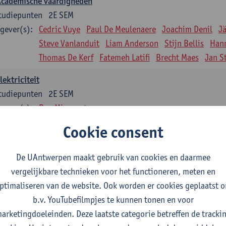
Academische vaardigheden
tudiepunten
2E SEM
gever(s):
Cedric Vuye
Paul De Meulenaere
Joachim Denil
J
Steve Vanlanduit
Liam Anderson
Stijn Bellis
Han
Thomas De Kerf
Fatemeh Latifi
Brecht Maes
Jan S
lektriciteit
tudiepunten
2E SEM
gever(s):
Ben Minnaert
Cookie consent
Kinematica en Dynamica
tudiepunten
2E SEM
De UAntwerpen maakt gebruik van cookies en daarmee
gever(s):
Gunther Steenackers
Steven Lenssen
vergelijkbare technieken voor het functioneren, meten en
Materiaalkunde
ptimaliseren van de website. Ook worden er cookies geplaatst 
tudiepunten
2E SEM
b.v. YouTubefilmpjes te kunnen tonen en voor
gever(s):
Linda Beenaerts
arketingdoeleinden. Deze laatste categorie betreffen de tracki