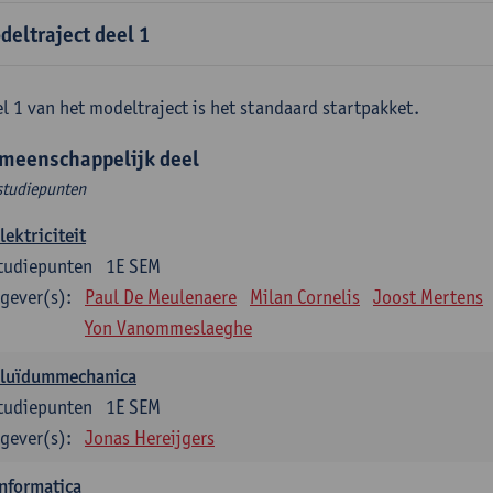
deltraject deel 1
l 1 van het modeltraject is het standaard startpakket.
meenschappelijk deel
studiepunten
lektriciteit
tudiepunten
1E SEM
gever(s):
Paul De Meulenaere
Milan Cornelis
Joost Mertens
Yon Vanommeslaeghe
Fluïdummechanica
tudiepunten
1E SEM
gever(s):
Jonas Hereijgers
nformatica