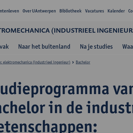
ntenleven
Over UAntwerpen
Bibliotheek
Vacatures
Kalender
Co
TROMECHANICA (INDUSTRIEEL INGENIEUR
vak
Naar het buitenland
Na je studies
Waa
: elektromechanica (industrieel ingenieur)
Bachelor
tudieprogramma va
chelor in de indust
etenschappen: