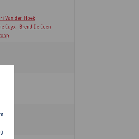
äri Van den Hoek
ne Cuyx
Brend De Coen
toop
om
ng