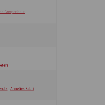
Van Campenhout
eters
erckx
Annelies Fabri