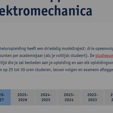
lektromechanica
heloropleiding heeft een driedelig modeltraject: drie opeenvo
punten per academiejaar (als je voltijds studeert). De
studiepun
 tijd die je zal besteden aan je opleiding en aan elk opleidings
n op 25 tot 30 uren studeren, lessen volgen en examens aflegge
26-
2025-
2024-
2023-
2022-
2
27
2026
2025
2024
2023