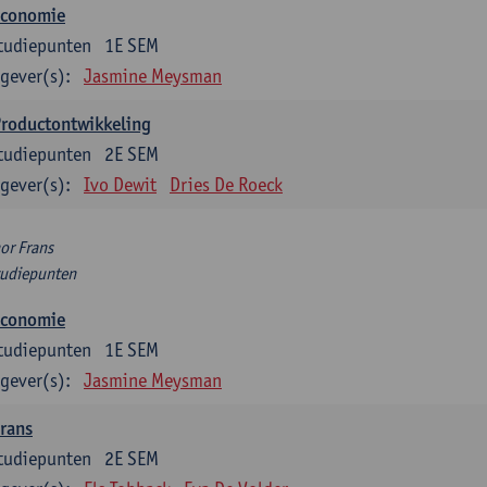
Economie
tudiepunten
1E SEM
gever(s):
Jasmine Meysman
Productontwikkeling
tudiepunten
2E SEM
gever(s):
Ivo Dewit
Dries De Roeck
or Frans
tudiepunten
Economie
tudiepunten
1E SEM
gever(s):
Jasmine Meysman
rans
tudiepunten
2E SEM