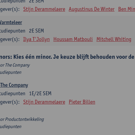
tudiepunten
2E SEM
gever(s):
Stijn Derammelaere
Augustinus De Winter
Ben Min
Warmteleer
tudiepunten
2E SEM
gever(s):
Ilya T'Jollyn
Houssam Matbouli
Mitchell Whiting
nors: Kies één minor. Je keuze blijft behouden voor d
or The Company
tudiepunten
-The Company
tudiepunten
1E/2E SEM
gever(s):
Stijn Derammelaere
Pieter Billen
or Productontwikkeling
tudiepunten