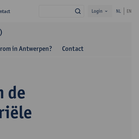
Login
ntact
NL
EN
zoek
)
rom in Antwerpen?
Contact
n de
riële