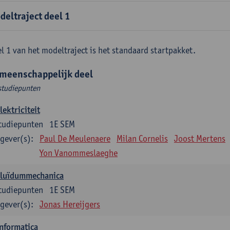
deltraject deel 1
l 1 van het modeltraject is het standaard startpakket.
meenschappelijk deel
studiepunten
lektriciteit
tudiepunten
1E SEM
gever(s):
Paul De Meulenaere
Milan Cornelis
Joost Mertens
Yon Vanommeslaeghe
Fluïdummechanica
tudiepunten
1E SEM
gever(s):
Jonas Hereijgers
nformatica