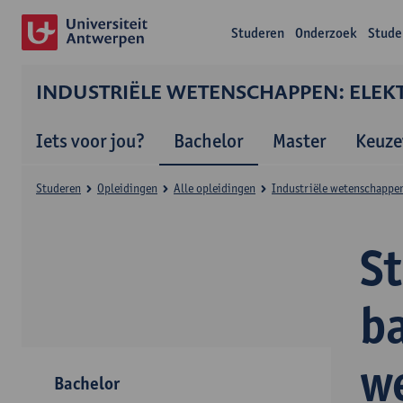
Studeren
Onderzoek
Stude
INDUSTRIËLE WETENSCHAPPEN: ELEK
Iets voor jou?
Bachelor
Master
Keuze
Studeren
Opleidingen
Alle opleidingen
Industriële wetenschappen
S
ba
w
Bachelor