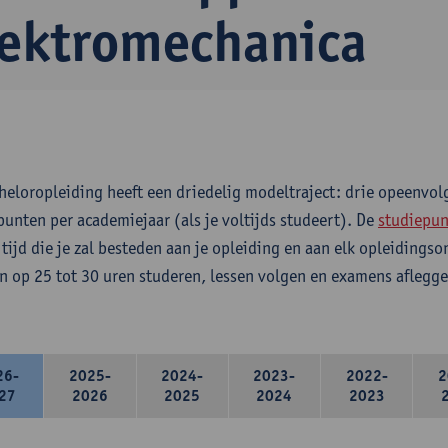
lektromechanica
heloropleiding heeft een driedelig modeltraject: drie opeenvo
punten per academiejaar (als je voltijds studeert). De
studiepun
 tijd die je zal besteden aan je opleiding en aan elk opleidings
n op 25 tot 30 uren studeren, lessen volgen en examens aflegge
26-
2025-
2024-
2023-
2022-
2
27
2026
2025
2024
2023