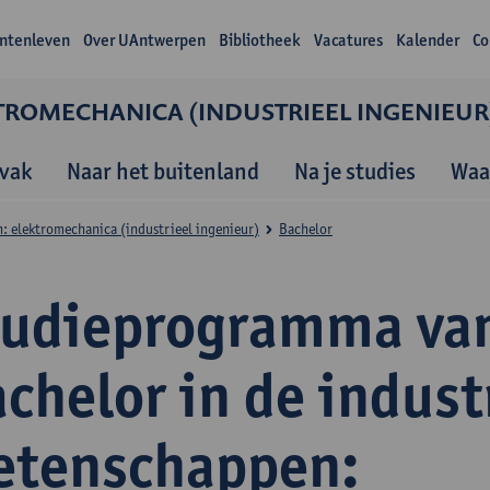
ntenleven
Over UAntwerpen
Bibliotheek
Vacatures
Kalender
Co
TROMECHANICA (INDUSTRIEEL INGENIEUR
vak
Naar het buitenland
Na je studies
Waa
: elektromechanica (industrieel ingenieur)
Bachelor
tudieprogramma va
chelor in de indust
etenschappen: