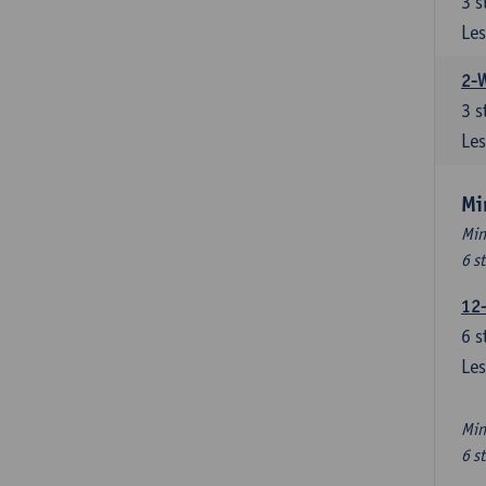
3
s
Les
2-
3
s
Les
Mi
Min
6 s
12
6
s
Les
Min
6 s