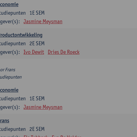
Economie
tudiepunten
1E SEM
gever(s):
Jasmine Meysman
Productontwikkeling
tudiepunten
2E SEM
gever(s):
Ivo Dewit
Dries De Roeck
or Frans
tudiepunten
Economie
tudiepunten
1E SEM
gever(s):
Jasmine Meysman
rans
tudiepunten
2E SEM