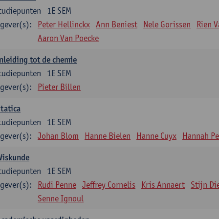
tudiepunten
1E SEM
gever(s):
Peter Hellinckx
Ann Beniest
Nele Gorissen
Rien 
Aaron Van Poecke
nleiding tot de chemie
tudiepunten
1E SEM
gever(s):
Pieter Billen
tatica
tudiepunten
1E SEM
gever(s):
Johan Blom
Hanne Bielen
Hanne Cuyx
Hannah Pe
Wiskunde
tudiepunten
1E SEM
gever(s):
Rudi Penne
Jeffrey Cornelis
Kris Annaert
Stijn Di
Senne Ignoul