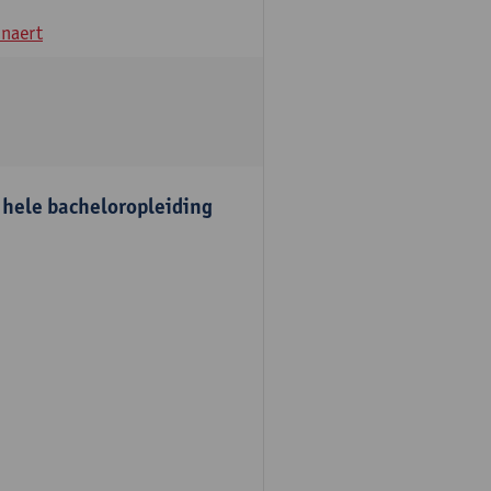
naert
e hele bacheloropleiding