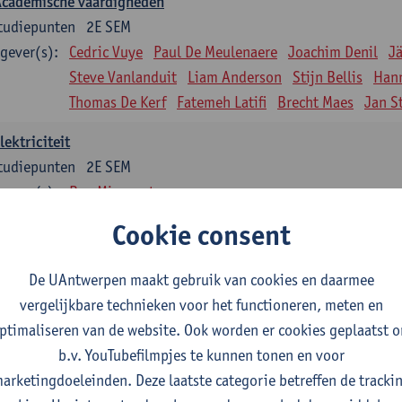
Academische vaardigheden
tudiepunten
2E SEM
gever(s):
Cedric Vuye
Paul De Meulenaere
Joachim Denil
J
Steve Vanlanduit
Liam Anderson
Stijn Bellis
Han
Thomas De Kerf
Fatemeh Latifi
Brecht Maes
Jan S
lektriciteit
tudiepunten
2E SEM
gever(s):
Ben Minnaert
Cookie consent
Kinematica en Dynamica
tudiepunten
2E SEM
De UAntwerpen maakt gebruik van cookies en daarmee
gever(s):
Gunther Steenackers
Steven Lenssen
vergelijkbare technieken voor het functioneren, meten en
Materiaalkunde
ptimaliseren van de website. Ook worden er cookies geplaatst 
tudiepunten
2E SEM
b.v. YouTubefilmpjes te kunnen tonen en voor
gever(s):
Linda Beenaerts
arketingdoeleinden. Deze laatste categorie betreffen de tracki