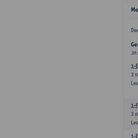
Mo
Dee
Ge
39 
1-E
3
s
Les
1-
3
s
Les
1-I