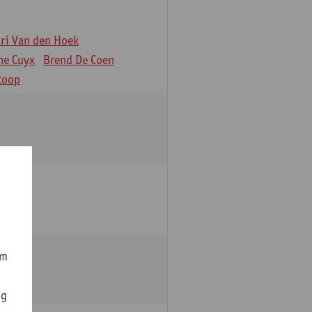
äri Van den Hoek
ne Cuyx
Brend De Coen
toop
om
ng