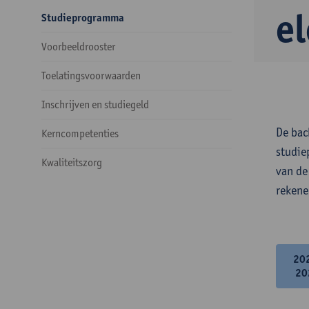
e
Studieprogramma
Voorbeeldrooster
Toelatingsvoorwaarden
Inschrijven en studiegeld
De bac
Kerncompetenties
studie
Kwaliteitszorg
van de
rekene
20
20