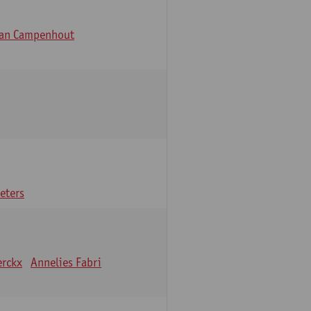
Van Campenhout
eters
erckx
Annelies Fabri