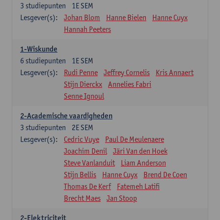
3
studiepunten
1E SEM
Lesgever(s):
Johan Blom
Hanne Bielen
Hanne Cuyx
Hannah Peeters
1-Wiskunde
6
studiepunten
1E SEM
Lesgever(s):
Rudi Penne
Jeffrey Cornelis
Kris Annaert
Stijn Dierckx
Annelies Fabri
Senne Ignoul
2-Academische vaardigheden
3
studiepunten
2E SEM
Lesgever(s):
Cedric Vuye
Paul De Meulenaere
Joachim Denil
Järi Van den Hoek
Steve Vanlanduit
Liam Anderson
Stijn Bellis
Hanne Cuyx
Brend De Coen
Thomas De Kerf
Fatemeh Latifi
Brecht Maes
Jan Stoop
2-Elektriciteit