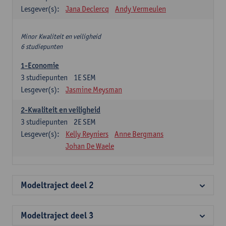
Lesgever(s):
Jana Declercq
Andy Vermeulen
Minor Kwaliteit en veiligheid
6 studiepunten
1-Economie
3
studiepunten
1E SEM
Lesgever(s):
Jasmine Meysman
2-Kwaliteit en veiligheid
3
studiepunten
2E SEM
Lesgever(s):
Kelly Reyniers
Anne Bergmans
Johan De Waele
Modeltraject deel 2
Modeltraject deel 3