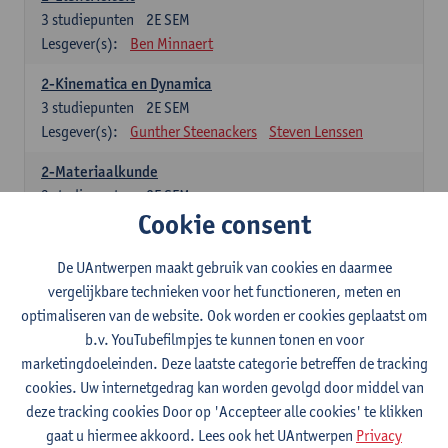
3
studiepunten
2E SEM
Lesgever(s):
Ben Minnaert
2-Kinematica en Dynamica
3
studiepunten
2E SEM
Lesgever(s):
Gunther Steenackers
Steven Lenssen
2-Materiaalkunde
3
studiepunten
2E SEM
Cookie consent
Lesgever(s):
Linda Beenaerts
2-Wiskunde
De UAntwerpen maakt gebruik van cookies en daarmee
3
studiepunten
2E SEM
vergelijkbare technieken voor het functioneren, meten en
Lesgever(s):
Rudi Penne
Jeffrey Cornelis
Kris Annaert
optimaliseren van de website. Ook worden er cookies geplaatst om
Stijn Dierckx
Annelies Fabri
b.v. YouTubefilmpjes te kunnen tonen en voor
Senne Ignoul
marketingdoeleinden. Deze laatste categorie betreffen de tracking
cookies. Uw internetgedrag kan worden gevolgd door middel van
Specifiek deel
deze tracking cookies Door op 'Accepteer alle cookies' te klikken
gaat u hiermee akkoord. Lees ook het UAntwerpen
Privacy
15 studiepunten