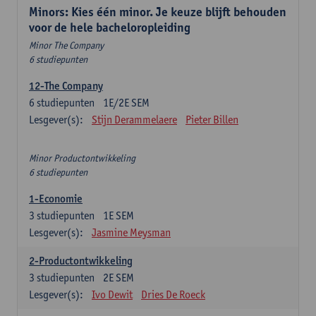
Minors: Kies één minor. Je keuze blijft behouden
voor de hele bacheloropleiding
Minor The Company
6 studiepunten
12-The Company
6
studiepunten
1E/2E SEM
Lesgever(s):
Stijn Derammelaere
Pieter Billen
Minor Productontwikkeling
6 studiepunten
1-Economie
3
studiepunten
1E SEM
Lesgever(s):
Jasmine Meysman
2-Productontwikkeling
3
studiepunten
2E SEM
Lesgever(s):
Ivo Dewit
Dries De Roeck