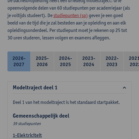
De bacheloropleiding heeft een driedelig modeltraject: drie
opeenvolgende delen van 60 studiepunten per academiejaar (als
je voltijds studeert). De
studiepunten (sp)
geven je een goed
beeld van de tijd die je zal besteden aan je opleiding en aan elk
opleidingsonderdeel. Per studiepunt moet je rekenen op 25 tot
30 uren studeren, lessen volgen en examens afleggen.
2026-
2025-
2024-
2023-
2022-
202
2027
2026
2025
2024
2023
202
Modeltraject deel 1
Deel 1 van het modeltraject is het standaard startpakket.
Gemeenschappelijk deel
39 studiepunten
1-Elektriciteit