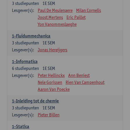
3
studiepunten
1E SEM
Lesgever(s):
Paul De Meulenaere
Milan Cornelis
Joost Mertens
Eric Paillet
Yon Vanommeslaeghe
1-Fluïdummechanica
3
studiepunten
1E SEM
Lesgever(s):
Jonas Hereijgers
1-Informatica
6
studiepunten
1E SEM
Lesgever(s):
Peter Hellinckx
Ann Beniest
Nele Gorissen
Rien Van Campenhout
Aaron Van Poecke
1-Inleiding tot de chemie
3
studiepunten
1E SEM
Lesgever(s):
Pieter Billen
1-Statica