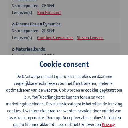
3
studiepunten
2E SEM
Lesgever(s):
Ben Minnaert
2-Kinematica en Dynamica
3
studiepunten
2E SEM
Lesgever(s):
Gunther Steenackers
Steven Lenssen
2-Materiaalkunde
3
studiepunten
2E SEM
Cookie consent
Lesgever(s):
Linda Beenaerts
2-Wiskunde
De UAntwerpen maakt gebruik van cookies en daarmee
3
studiepunten
2E SEM
vergelijkbare technieken voor het functioneren, meten en
Lesgever(s):
Rudi Penne
Jeffrey Cornelis
Kris Annaert
optimaliseren van de website. Ook worden er cookies geplaatst om
Stijn Dierckx
Annelies Fabri
b.v. YouTubefilmpjes te kunnen tonen en voor
Senne Ignoul
marketingdoeleinden. Deze laatste categorie betreffen de tracking
cookies. Uw internetgedrag kan worden gevolgd door middel van
Specifiek deel
deze tracking cookies Door op 'Accepteer alle cookies' te klikken
gaat u hiermee akkoord. Lees ook het UAntwerpen
Privacy
15 studiepunten