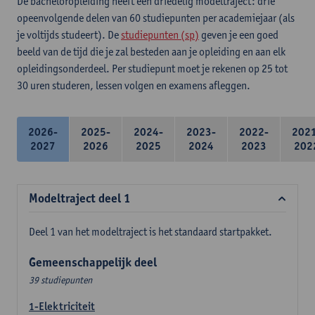
De bacheloropleiding heeft een driedelig modeltraject: drie
opeenvolgende delen van 60 studiepunten per academiejaar (als
je voltijds studeert). De
studiepunten (sp)
geven je een goed
beeld van de tijd die je zal besteden aan je opleiding en aan elk
opleidingsonderdeel. Per studiepunt moet je rekenen op 25 tot
30 uren studeren, lessen volgen en examens afleggen.
2026-
2025-
2024-
2023-
2022-
202
2027
2026
2025
2024
2023
202
Modeltraject deel 1
Deel 1 van het modeltraject is het standaard startpakket.
Gemeenschappelijk deel
39 studiepunten
1-Elektriciteit