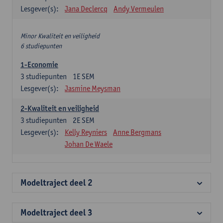
Lesgever(s):
Jana Declercq
Andy Vermeulen
Minor Kwaliteit en veiligheid
6 studiepunten
1-Economie
3
studiepunten
1E SEM
Lesgever(s):
Jasmine Meysman
2-Kwaliteit en veiligheid
3
studiepunten
2E SEM
Lesgever(s):
Kelly Reyniers
Anne Bergmans
Johan De Waele
Modeltraject deel 2
Modeltraject deel 3