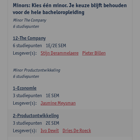
Minors: Kies één minor. Je keuze blijft behouden
voor de hele bacheloropleiding
Minor The Company
6 studiepunten
12-The Company
6
studiepunten
1E/2E SEM
Lesgever(s):
Stijn Derammelaere
Pieter Billen
Minor Productontwikkeling
6 studiepunten
1-Economie
3
studiepunten
1E SEM
Lesgever(s):
Jasmine Meysman
2-Productontwikkeling
3
studiepunten
2E SEM
Lesgever(s):
Ivo Dewit
Dries De Roeck