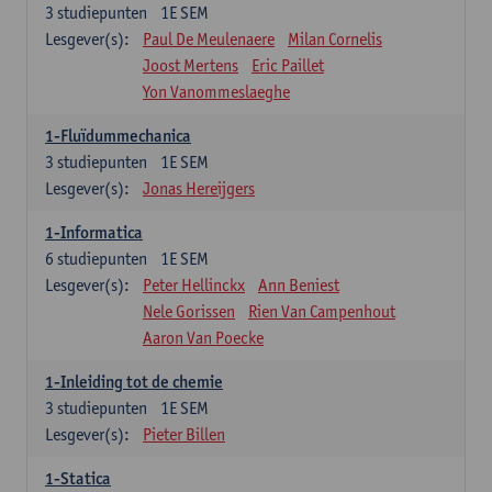
3
studiepunten
1E SEM
Lesgever(s):
Paul De Meulenaere
Milan Cornelis
Joost Mertens
Eric Paillet
Yon Vanommeslaeghe
1-Fluïdummechanica
3
studiepunten
1E SEM
Lesgever(s):
Jonas Hereijgers
1-Informatica
6
studiepunten
1E SEM
Lesgever(s):
Peter Hellinckx
Ann Beniest
Nele Gorissen
Rien Van Campenhout
Aaron Van Poecke
1-Inleiding tot de chemie
3
studiepunten
1E SEM
Lesgever(s):
Pieter Billen
1-Statica