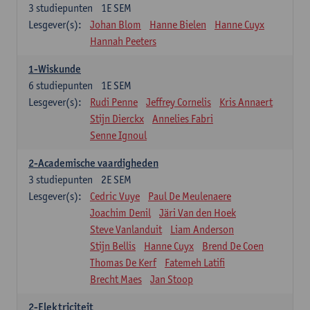
3
studiepunten
1E SEM
Lesgever(s):
Johan Blom
Hanne Bielen
Hanne Cuyx
Hannah Peeters
1-Wiskunde
6
studiepunten
1E SEM
Lesgever(s):
Rudi Penne
Jeffrey Cornelis
Kris Annaert
Stijn Dierckx
Annelies Fabri
Senne Ignoul
2-Academische vaardigheden
3
studiepunten
2E SEM
Lesgever(s):
Cedric Vuye
Paul De Meulenaere
Joachim Denil
Järi Van den Hoek
Steve Vanlanduit
Liam Anderson
Stijn Bellis
Hanne Cuyx
Brend De Coen
Thomas De Kerf
Fatemeh Latifi
Brecht Maes
Jan Stoop
2-Elektriciteit