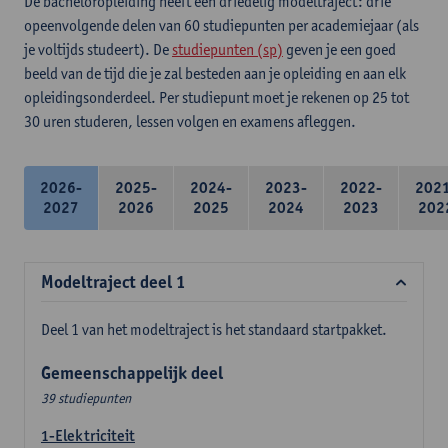
De bacheloropleiding heeft een driedelig modeltraject: drie
opeenvolgende delen van 60 studiepunten per academiejaar (als
je voltijds studeert). De
studiepunten (sp)
geven je een goed
beeld van de tijd die je zal besteden aan je opleiding en aan elk
opleidingsonderdeel. Per studiepunt moet je rekenen op 25 tot
30 uren studeren, lessen volgen en examens afleggen.
2026-
2025-
2024-
2023-
2022-
202
2027
2026
2025
2024
2023
202
Modeltraject deel 1
Deel 1 van het modeltraject is het standaard startpakket.
Gemeenschappelijk deel
39 studiepunten
1-Elektriciteit