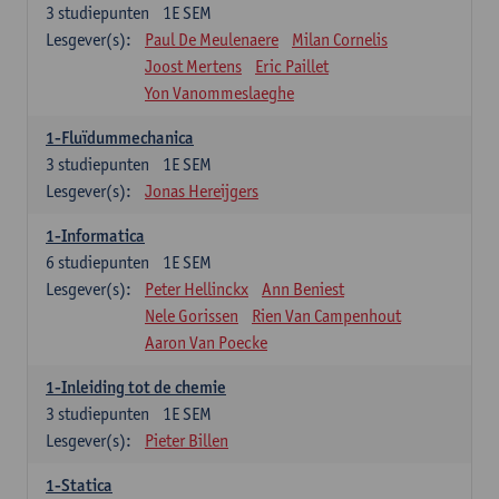
3
studiepunten
1E SEM
Lesgever(s):
Paul De Meulenaere
Milan Cornelis
Joost Mertens
Eric Paillet
Yon Vanommeslaeghe
1-Fluïdummechanica
3
studiepunten
1E SEM
Lesgever(s):
Jonas Hereijgers
1-Informatica
6
studiepunten
1E SEM
Lesgever(s):
Peter Hellinckx
Ann Beniest
Nele Gorissen
Rien Van Campenhout
Aaron Van Poecke
1-Inleiding tot de chemie
3
studiepunten
1E SEM
Lesgever(s):
Pieter Billen
1-Statica