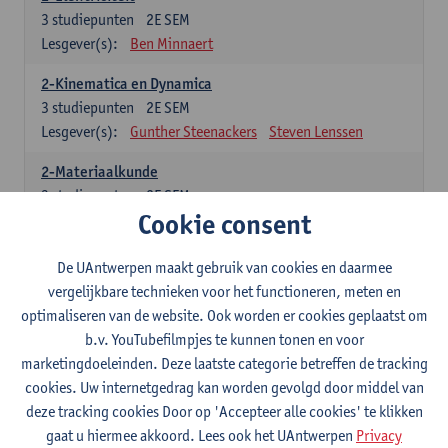
3
studiepunten
2E SEM
Lesgever(s):
Ben Minnaert
2-Kinematica en Dynamica
3
studiepunten
2E SEM
Lesgever(s):
Gunther Steenackers
Steven Lenssen
2-Materiaalkunde
3
studiepunten
2E SEM
Cookie consent
Lesgever(s):
Linda Beenaerts
2-Wiskunde
De UAntwerpen maakt gebruik van cookies en daarmee
3
studiepunten
2E SEM
vergelijkbare technieken voor het functioneren, meten en
Lesgever(s):
Rudi Penne
Jeffrey Cornelis
Kris Annaert
optimaliseren van de website. Ook worden er cookies geplaatst om
Stijn Dierckx
Annelies Fabri
b.v. YouTubefilmpjes te kunnen tonen en voor
Senne Ignoul
marketingdoeleinden. Deze laatste categorie betreffen de tracking
cookies. Uw internetgedrag kan worden gevolgd door middel van
Specifiek deel
deze tracking cookies Door op 'Accepteer alle cookies' te klikken
gaat u hiermee akkoord. Lees ook het UAntwerpen
Privacy
15 studiepunten