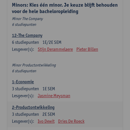
Minors: Kies één minor. Je keuze blijft behouden
voor de hele bacheloropleiding
Minor The Company
6 studiepunten
12-The Company
6
studiepunten
1E/2E SEM
Lesgever(s):
Stijn Derammelaere
Pieter Billen
Minor Productontwikkeling
6 studiepunten
1-Economie
3
studiepunten
1E SEM
Lesgever(s):
Jasmine Meysman
2-Productontwikkeling
3
studiepunten
2E SEM
Lesgever(s):
Ivo Dewit
Dries De Roeck