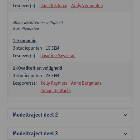
Lesgever(s):
Jana Declercq
Andy Vermeulen
Minor Kwaliteit en veiligheid
6 studiepunten
1-Economie
3
studiepunten
1E SEM
Lesgever(s):
Jasmine Meysman
2-Kwaliteit en veiligheid
3
studiepunten
2E SEM
Lesgever(s):
Kelly Reyniers
Anne Bergmans
Johan De Waele
Modeltraject deel 2
Modeltraject deel 3