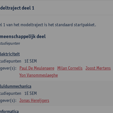
deltraject deel 1
l 1 van het modeltraject is het standaard startpakket.
meenschappelijk deel
studiepunten
lektriciteit
tudiepunten
1E SEM
gever(s):
Paul De Meulenaere
Milan Cornelis
Joost Mertens
Yon Vanommeslaeghe
Fluïdummechanica
tudiepunten
1E SEM
gever(s):
Jonas Hereijgers
nformatica