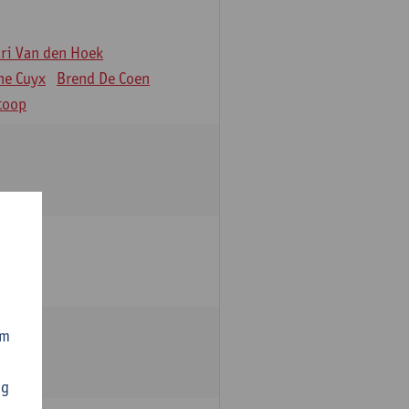
äri Van den Hoek
ne Cuyx
Brend De Coen
toop
om
ng