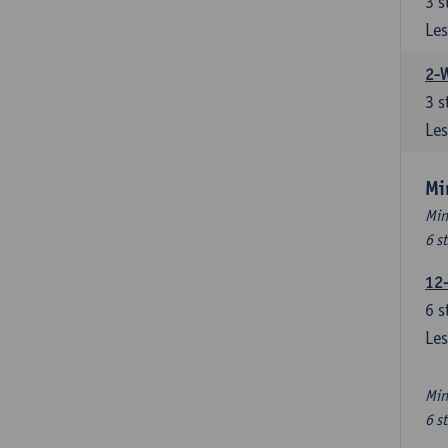
3
s
Les
2-
3
s
Les
Mi
Min
6 s
12
6
s
Les
Min
6 s