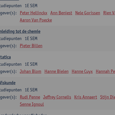
tudiepunten
1E SEM
gever(s):
Peter Hellinckx
Ann Beniest
Nele Gorissen
Rien 
Aaron Van Poecke
nleiding tot de chemie
tudiepunten
1E SEM
gever(s):
Pieter Billen
tatica
tudiepunten
1E SEM
gever(s):
Johan Blom
Hanne Bielen
Hanne Cuyx
Hannah Pe
Wiskunde
tudiepunten
1E SEM
gever(s):
Rudi Penne
Jeffrey Cornelis
Kris Annaert
Stijn Di
Senne Ignoul