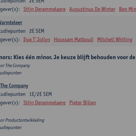
tudiepunten
2E SEM
gever(s):
Stijn Derammelaere
Augustinus De Winter
Ben Min
Warmteleer
tudiepunten
2E SEM
gever(s):
Ilya T'Jollyn
Houssam Matbouli
Mitchell Whiting
nors: Kies één minor. Je keuze blijft behouden voor d
or The Company
tudiepunten
-The Company
tudiepunten
1E/2E SEM
gever(s):
Stijn Derammelaere
Pieter Billen
or Productontwikkeling
tudiepunten