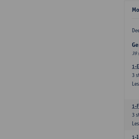
Mo
Dee
Ge
39 
1-E
3
s
Les
1-
3
s
Les
1-I