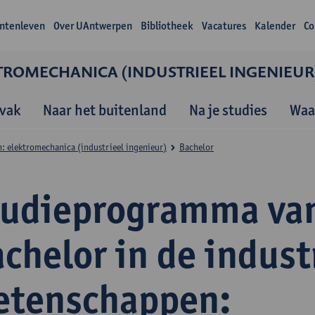
ntenleven
Over UAntwerpen
Bibliotheek
Vacatures
Kalender
Co
TROMECHANICA (INDUSTRIEEL INGENIEUR
vak
Naar het buitenland
Na je studies
Waa
: elektromechanica (industrieel ingenieur)
Bachelor
tudieprogramma va
chelor in de indust
etenschappen: