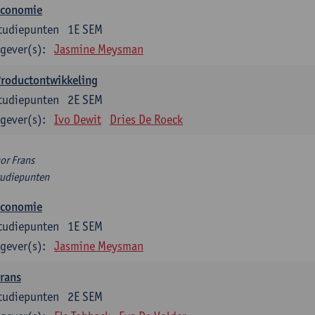
Economie
tudiepunten
1E SEM
gever(s):
Jasmine Meysman
Productontwikkeling
tudiepunten
2E SEM
gever(s):
Ivo Dewit
Dries De Roeck
or Frans
tudiepunten
Economie
tudiepunten
1E SEM
gever(s):
Jasmine Meysman
rans
tudiepunten
2E SEM