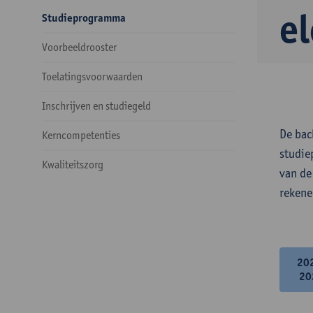
e
Studieprogramma
Voorbeeldrooster
Toelatingsvoorwaarden
Inschrijven en studiegeld
De bac
Kerncompetenties
studie
Kwaliteitszorg
van de
rekene
20
20