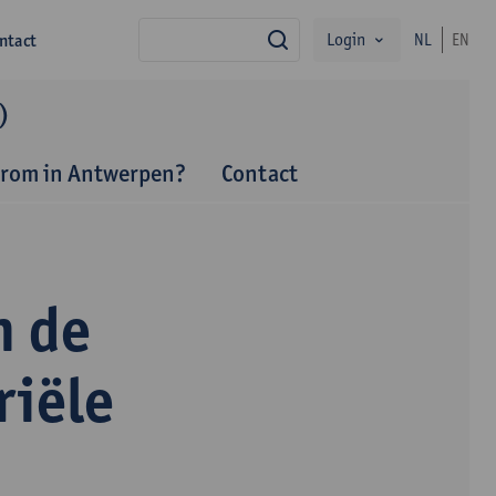
Login
ntact
NL
EN
zoek
)
rom in Antwerpen?
Contact
n de
riële