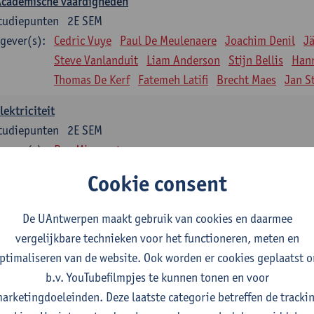
Academische vaardigheden
tudiepunten
2E SEM
gever(s):
Cedric Vuye
Paul De Meulenaere
Joachim Denil
J
Steve Vanlanduit
Liam Anderson
Stijn Bellis
Han
Thomas De Kerf
Fatemeh Latifi
Brecht Maes
Jan S
lektriciteit
tudiepunten
2E SEM
gever(s):
Ben Minnaert
Cookie consent
Kinematica en Dynamica
tudiepunten
2E SEM
De UAntwerpen maakt gebruik van cookies en daarmee
gever(s):
Gunther Steenackers
Steven Lenssen
vergelijkbare technieken voor het functioneren, meten en
Materiaalkunde
ptimaliseren van de website. Ook worden er cookies geplaatst 
tudiepunten
2E SEM
b.v. YouTubefilmpjes te kunnen tonen en voor
gever(s):
Linda Beenaerts
arketingdoeleinden. Deze laatste categorie betreffen de tracki