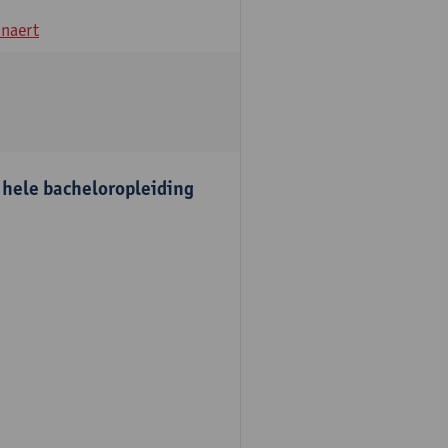
naert
e hele bacheloropleiding