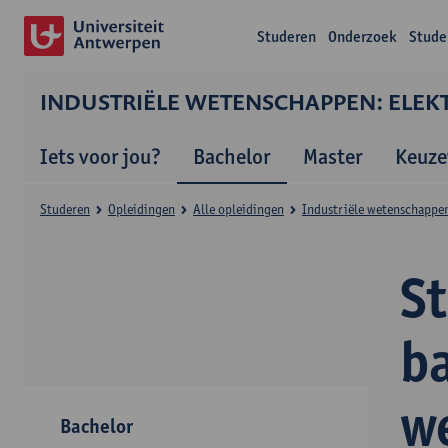
Studeren
Onderzoek
Stude
INDUSTRIËLE WETENSCHAPPEN: ELEK
Iets voor jou?
Bachelor
Master
Keuze
Studeren
Opleidingen
Alle opleidingen
Industriële wetenschappen
S
ba
w
Bachelor