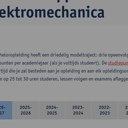
lektromechanica
heloropleiding heeft een driedelig modeltraject: drie opeenvo
punten per academiejaar (als je voltijds studeert). De
studiepun
 tijd die je zal besteden aan je opleiding en aan elk opleidings
n op 25 tot 30 uren studeren, lessen volgen en examens aflegge
26-
2025-
2024-
2023-
2022-
2
27
2026
2025
2024
2023