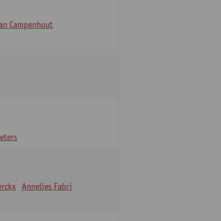
Van Campenhout
eters
erckx
Annelies Fabri