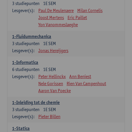
3
studiepunten
1E SEM
Lesgever(s):
Paul De Meulenaere
Milan Cornelis
Joost Mertens
Eric Paillet
Yon Vanommeslaeghe
1-Fluïdummechanica
3
studiepunten
1E SEM
Lesgever(s):
Jonas Hereijgers
1-Informatica
6
studiepunten
1E SEM
Lesgever(s):
Peter Hellinckx
Ann Beniest
Nele Gorissen
Rien Van Campenhout
Aaron Van Poecke
1-Inleiding tot de chemie
3
studiepunten
1E SEM
Lesgever(s):
Pieter Billen
1-Statica