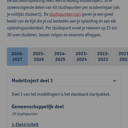
De bacheloropleiding heeft een driedelig modeltraject: drie
opeenvolgende delen van 60 studiepunten per academiejaar (als
je voltijds studeert). De
studiepunten (sp)
geven je een goed
beeld van de tijd die je zal besteden aan je opleiding en aan elk
opleidingsonderdeel. Per studiepunt moet je rekenen op 25 tot
30 uren studeren, lessen volgen en examens afleggen.
2026-
2025-
2024-
2023-
2022-
202
2027
2026
2025
2024
2023
202
Modeltraject deel 1
Deel 1 van het modeltraject is het standaard startpakket.
Gemeenschappelijk deel
39 studiepunten
1-Elektriciteit