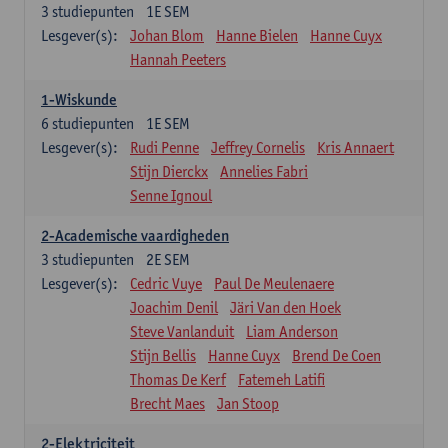
3
studiepunten
1E SEM
Lesgever(s):
Johan Blom
Hanne Bielen
Hanne Cuyx
Hannah Peeters
1-Wiskunde
6
studiepunten
1E SEM
Lesgever(s):
Rudi Penne
Jeffrey Cornelis
Kris Annaert
Stijn Dierckx
Annelies Fabri
Senne Ignoul
2-Academische vaardigheden
3
studiepunten
2E SEM
Lesgever(s):
Cedric Vuye
Paul De Meulenaere
Joachim Denil
Järi Van den Hoek
Steve Vanlanduit
Liam Anderson
Stijn Bellis
Hanne Cuyx
Brend De Coen
Thomas De Kerf
Fatemeh Latifi
Brecht Maes
Jan Stoop
2-Elektriciteit