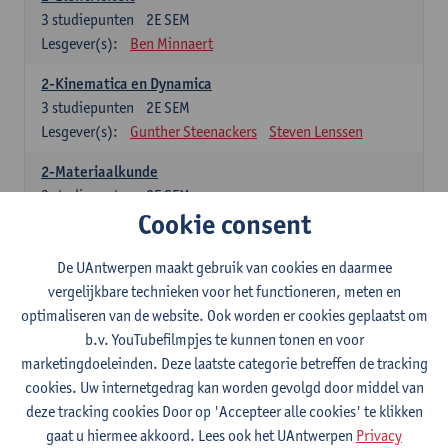
3
studiepunten
2E SEM
Lesgever(s):
Ben Minnaert
2-Kinematica en Dynamica
3
studiepunten
2E SEM
Lesgever(s):
Gunther Steenackers
Steven Lenssen
2-Materiaalkunde
3
studiepunten
2E SEM
Cookie consent
Lesgever(s):
Linda Beenaerts
2-Wiskunde
De UAntwerpen maakt gebruik van cookies en daarmee
3
studiepunten
2E SEM
vergelijkbare technieken voor het functioneren, meten en
Lesgever(s):
Rudi Penne
Jeffrey Cornelis
Kris Annaert
optimaliseren van de website. Ook worden er cookies geplaatst om
Stijn Dierckx
Annelies Fabri
b.v. YouTubefilmpjes te kunnen tonen en voor
Senne Ignoul
marketingdoeleinden. Deze laatste categorie betreffen de tracking
cookies. Uw internetgedrag kan worden gevolgd door middel van
Specifiek deel
deze tracking cookies Door op 'Accepteer alle cookies' te klikken
gaat u hiermee akkoord. Lees ook het UAntwerpen
Privacy
15 studiepunten