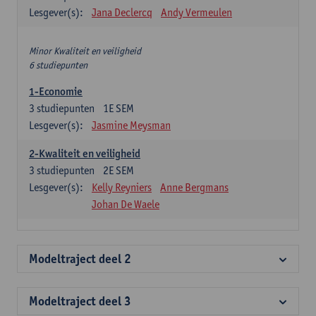
Lesgever(s):
Jana Declercq
Andy Vermeulen
Minor Kwaliteit en veiligheid
6 studiepunten
1-Economie
3
studiepunten
1E SEM
Lesgever(s):
Jasmine Meysman
2-Kwaliteit en veiligheid
3
studiepunten
2E SEM
Lesgever(s):
Kelly Reyniers
Anne Bergmans
Johan De Waele
Modeltraject deel 2
Modeltraject deel 3