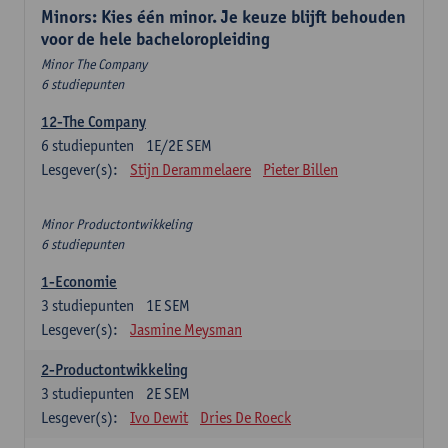
Minors: Kies één minor. Je keuze blijft behouden
voor de hele bacheloropleiding
Minor The Company
6 studiepunten
12-The Company
6
studiepunten
1E/2E SEM
Lesgever(s):
Stijn Derammelaere
Pieter Billen
Minor Productontwikkeling
6 studiepunten
1-Economie
3
studiepunten
1E SEM
Lesgever(s):
Jasmine Meysman
2-Productontwikkeling
3
studiepunten
2E SEM
Lesgever(s):
Ivo Dewit
Dries De Roeck