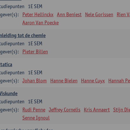
tudiepunten
1E SEM
gever(s):
Peter Hellinckx
Ann Beniest
Nele Gorissen
Rien 
Aaron Van Poecke
nleiding tot de chemie
tudiepunten
1E SEM
gever(s):
Pieter Billen
tatica
tudiepunten
1E SEM
gever(s):
Johan Blom
Hanne Bielen
Hanne Cuyx
Hannah Pe
Wiskunde
tudiepunten
1E SEM
gever(s):
Rudi Penne
Jeffrey Cornelis
Kris Annaert
Stijn Di
Senne Ignoul