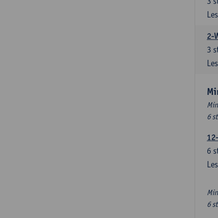
3
s
Les
2-
3
s
Les
Mi
Min
6 s
12
6
s
Les
Min
6 s