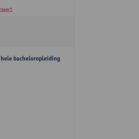
naert
e hele bacheloropleiding