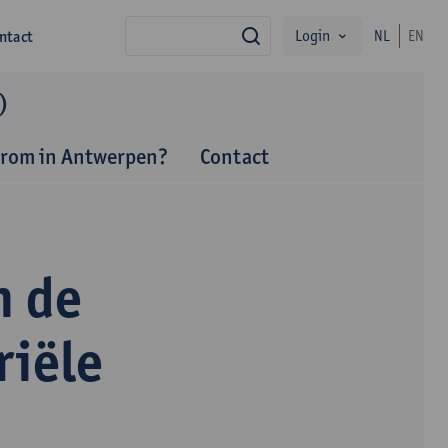
Login
ntact
NL
EN
zoek
)
rom in Antwerpen?
Contact
n de
riële