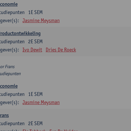
Economie
tudiepunten
1E SEM
gever(s):
Jasmine Meysman
Productontwikkeling
tudiepunten
2E SEM
gever(s):
Ivo Dewit
Dries De Roeck
or Frans
tudiepunten
Economie
tudiepunten
1E SEM
gever(s):
Jasmine Meysman
rans
tudiepunten
2E SEM