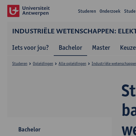
Studeren
Onderzoek
Stude
INDUSTRIËLE WETENSCHAPPEN: ELEK
Iets voor jou?
Bachelor
Master
Keuze
Studeren
Opleidingen
Alle opleidingen
Industriële wetenschappen
S
ba
w
Bachelor