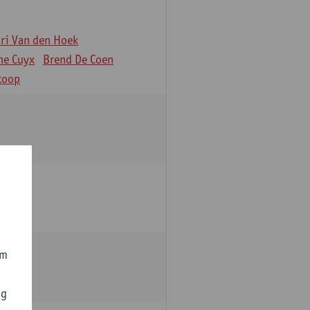
äri Van den Hoek
ne Cuyx
Brend De Coen
toop
om
ng