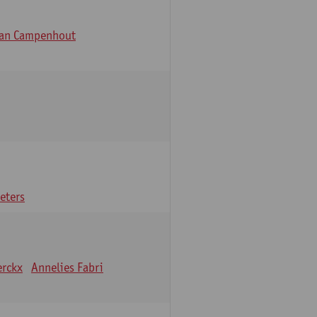
Van Campenhout
eters
erckx
Annelies Fabri