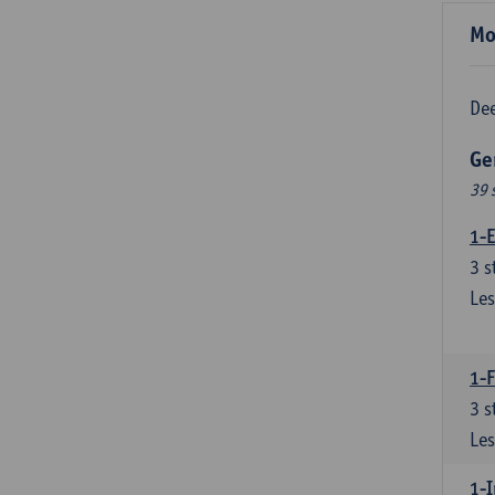
Mo
Dee
Ge
39 
1-E
3
s
Les
1-
3
s
Les
1-I