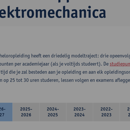
lektromechanica
heloropleiding heeft een driedelig modeltraject: drie opeenvo
punten per academiejaar (als je voltijds studeert). De
studiepun
 tijd die je zal besteden aan je opleiding en aan elk opleidings
n op 25 tot 30 uren studeren, lessen volgen en examens aflegge
26-
2025-
2024-
2023-
2022-
2
27
2026
2025
2024
2023