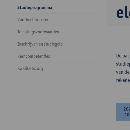
e
Studieprogramma
Voorbeeldrooster
Toelatingsvoorwaarden
Inschrijven en studiegeld
De bac
Kerncompetenties
studie
Kwaliteitszorg
van de
rekene
20
20