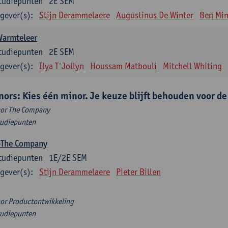
tudiepunten
2E SEM
gever(s):
Stijn Derammelaere
Augustinus De Winter
Ben Min
Warmteleer
tudiepunten
2E SEM
gever(s):
Ilya T'Jollyn
Houssam Matbouli
Mitchell Whiting
nors: Kies één minor. Je keuze blijft behouden voor d
or The Company
tudiepunten
-The Company
tudiepunten
1E/2E SEM
gever(s):
Stijn Derammelaere
Pieter Billen
or Productontwikkeling
tudiepunten