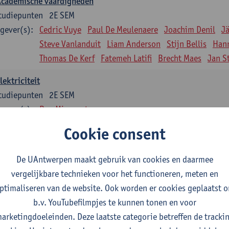
Academische vaardigheden
tudiepunten
2E SEM
gever(s):
Cedric Vuye
Paul De Meulenaere
Joachim Denil
J
Steve Vanlanduit
Liam Anderson
Stijn Bellis
Han
Thomas De Kerf
Fatemeh Latifi
Brecht Maes
Jan S
lektriciteit
tudiepunten
2E SEM
gever(s):
Ben Minnaert
Cookie consent
Kinematica en Dynamica
tudiepunten
2E SEM
De UAntwerpen maakt gebruik van cookies en daarmee
gever(s):
Gunther Steenackers
Steven Lenssen
vergelijkbare technieken voor het functioneren, meten en
Materiaalkunde
ptimaliseren van de website. Ook worden er cookies geplaatst 
tudiepunten
2E SEM
b.v. YouTubefilmpjes te kunnen tonen en voor
gever(s):
Linda Beenaerts
arketingdoeleinden. Deze laatste categorie betreffen de tracki