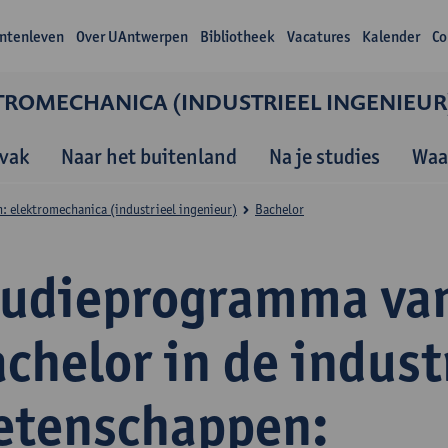
ntenleven
Over UAntwerpen
Bibliotheek
Vacatures
Kalender
Co
TROMECHANICA (INDUSTRIEEL INGENIEUR
vak
Naar het buitenland
Na je studies
Waa
: elektromechanica (industrieel ingenieur)
Bachelor
tudieprogramma va
chelor in de indust
etenschappen: