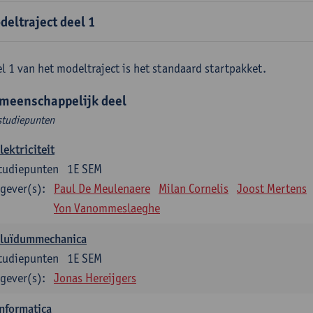
deltraject deel 1
l 1 van het modeltraject is het standaard startpakket.
meenschappelijk deel
studiepunten
lektriciteit
tudiepunten
1E SEM
gever(s):
Paul De Meulenaere
Milan Cornelis
Joost Mertens
Yon Vanommeslaeghe
Fluïdummechanica
tudiepunten
1E SEM
gever(s):
Jonas Hereijgers
nformatica