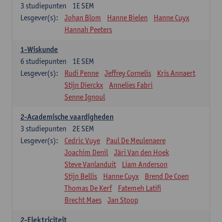
3
studiepunten
1E SEM
Lesgever(s):
Johan Blom
Hanne Bielen
Hanne Cuyx
Hannah Peeters
1-Wiskunde
6
studiepunten
1E SEM
Lesgever(s):
Rudi Penne
Jeffrey Cornelis
Kris Annaert
Stijn Dierckx
Annelies Fabri
Senne Ignoul
2-Academische vaardigheden
3
studiepunten
2E SEM
Lesgever(s):
Cedric Vuye
Paul De Meulenaere
Joachim Denil
Järi Van den Hoek
Steve Vanlanduit
Liam Anderson
Stijn Bellis
Hanne Cuyx
Brend De Coen
Thomas De Kerf
Fatemeh Latifi
Brecht Maes
Jan Stoop
2-Elektriciteit