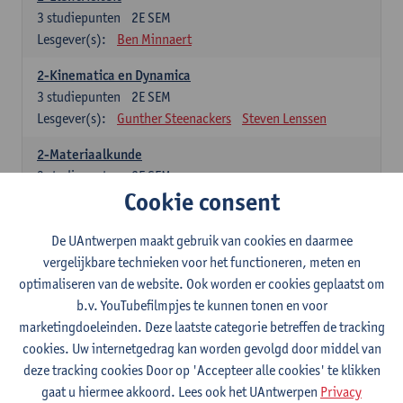
3
studiepunten
2E SEM
Lesgever(s):
Ben Minnaert
2-Kinematica en Dynamica
3
studiepunten
2E SEM
Lesgever(s):
Gunther Steenackers
Steven Lenssen
2-Materiaalkunde
3
studiepunten
2E SEM
Cookie consent
Lesgever(s):
Linda Beenaerts
2-Wiskunde
De UAntwerpen maakt gebruik van cookies en daarmee
3
studiepunten
2E SEM
vergelijkbare technieken voor het functioneren, meten en
Lesgever(s):
Rudi Penne
Jeffrey Cornelis
Kris Annaert
optimaliseren van de website. Ook worden er cookies geplaatst om
Stijn Dierckx
Annelies Fabri
b.v. YouTubefilmpjes te kunnen tonen en voor
Senne Ignoul
marketingdoeleinden. Deze laatste categorie betreffen de tracking
cookies. Uw internetgedrag kan worden gevolgd door middel van
Specifiek deel
deze tracking cookies Door op 'Accepteer alle cookies' te klikken
gaat u hiermee akkoord. Lees ook het UAntwerpen
Privacy
15 studiepunten