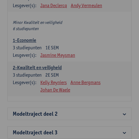
Lesgever(s):
Jana Declercq
Andy Vermeulen
Minor Kwaliteit en veiligheid
6 studiepunten
1-Economie
3
studiepunten
1E SEM
Lesgever(s):
Jasmine Meysman
2-Kwaliteit en veiligheid
3
studiepunten
2E SEM
Lesgever(s):
Kelly Reyniers
Anne Bergmans
Johan De Waele
Modeltraject deel 2
Modeltraject deel 3