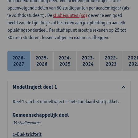
De bacheloropleiding heeft een driedelig modeltraject: drie
opeenvolgende delen van 60 studiepunten per academiejaar (als
je voltijds studeert). De
studiepunten (sp)
geven je een goed
beeld van de tijd die je zal besteden aan je opleiding en aan elk
opleidingsonderdeel. Per studiepunt moet je rekenen op 25 tot
30 uren studeren, lessen volgen en examens afleggen.
2026-
2025-
2024-
2023-
2022-
202
2027
2026
2025
2024
2023
202
Modeltraject deel 1
Deel 1 van het modeltraject is het standaard startpakket.
Gemeenschappelijk deel
39 studiepunten
1-Elektriciteit