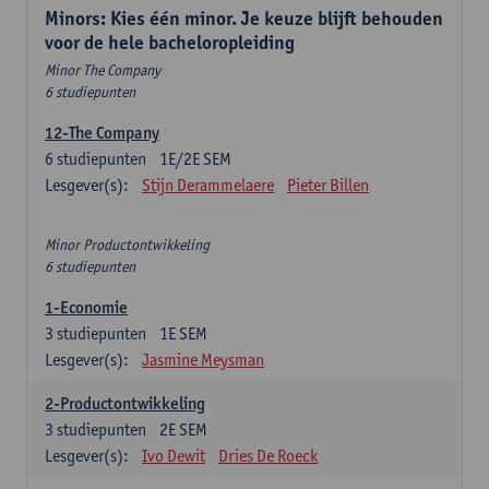
Minors: Kies één minor. Je keuze blijft behouden
voor de hele bacheloropleiding
Minor The Company
6 studiepunten
12-The Company
6
studiepunten
1E/2E SEM
Lesgever(s):
Stijn Derammelaere
Pieter Billen
Minor Productontwikkeling
6 studiepunten
1-Economie
3
studiepunten
1E SEM
Lesgever(s):
Jasmine Meysman
2-Productontwikkeling
3
studiepunten
2E SEM
Lesgever(s):
Ivo Dewit
Dries De Roeck