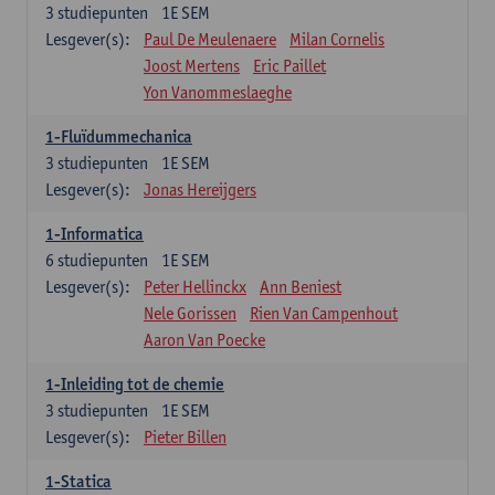
3
studiepunten
1E SEM
Lesgever(s):
Paul De Meulenaere
Milan Cornelis
Joost Mertens
Eric Paillet
Yon Vanommeslaeghe
1-Fluïdummechanica
3
studiepunten
1E SEM
Lesgever(s):
Jonas Hereijgers
1-Informatica
6
studiepunten
1E SEM
Lesgever(s):
Peter Hellinckx
Ann Beniest
Nele Gorissen
Rien Van Campenhout
Aaron Van Poecke
1-Inleiding tot de chemie
3
studiepunten
1E SEM
Lesgever(s):
Pieter Billen
1-Statica