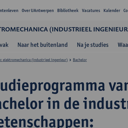
ntenleven
Over UAntwerpen
Bibliotheek
Vacatures
Kalender
Co
TROMECHANICA (INDUSTRIEEL INGENIEUR
vak
Naar het buitenland
Na je studies
Waa
: elektromechanica (industrieel ingenieur)
Bachelor
tudieprogramma va
chelor in de indust
etenschappen: