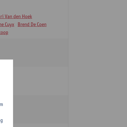
äri Van den Hoek
ne Cuyx
Brend De Coen
toop
om
ng