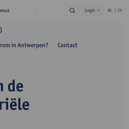
Login
ntact
NL
EN
zoek
)
rom in Antwerpen?
Contact
n de
riële