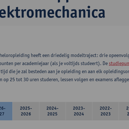
lektromechanica
heloropleiding heeft een driedelig modeltraject: drie opeenvo
punten per academiejaar (als je voltijds studeert). De
studiepun
 tijd die je zal besteden aan je opleiding en aan elk opleidings
n op 25 tot 30 uren studeren, lessen volgen en examens aflegge
26-
2025-
2024-
2023-
2022-
2
27
2026
2025
2024
2023