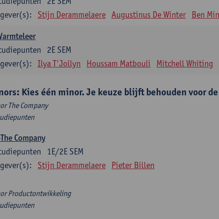
tudiepunten
2E SEM
gever(s):
Stijn Derammelaere
Augustinus De Winter
Ben Min
Warmteleer
tudiepunten
2E SEM
gever(s):
Ilya T'Jollyn
Houssam Matbouli
Mitchell Whiting
nors: Kies één minor. Je keuze blijft behouden voor d
or The Company
tudiepunten
-The Company
tudiepunten
1E/2E SEM
gever(s):
Stijn Derammelaere
Pieter Billen
or Productontwikkeling
tudiepunten