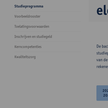
e
Studieprogramma
Voorbeeldrooster
Toelatingsvoorwaarden
Inschrijven en studiegeld
De bac
Kerncompetenties
studie
Kwaliteitszorg
van de
rekene
20
20