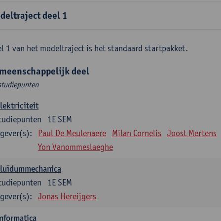
deltraject deel 1
l 1 van het modeltraject is het standaard startpakket.
meenschappelijk deel
studiepunten
lektriciteit
tudiepunten
1E SEM
gever(s):
Paul De Meulenaere
Milan Cornelis
Joost Mertens
Yon Vanommeslaeghe
Fluïdummechanica
tudiepunten
1E SEM
gever(s):
Jonas Hereijgers
nformatica