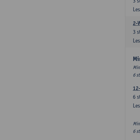
3
s
Les
2-
3
s
Les
Mi
Min
6 s
12
6
s
Les
Min
6 s