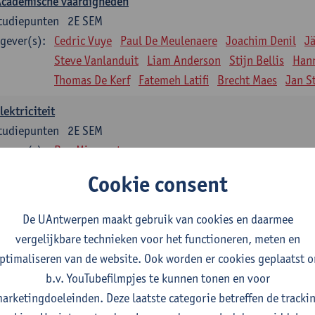
Academische vaardigheden
tudiepunten
2E SEM
gever(s):
Cedric Vuye
Paul De Meulenaere
Joachim Denil
J
Steve Vanlanduit
Liam Anderson
Stijn Bellis
Han
Thomas De Kerf
Fatemeh Latifi
Brecht Maes
Jan S
lektriciteit
tudiepunten
2E SEM
gever(s):
Ben Minnaert
Cookie consent
Kinematica en Dynamica
tudiepunten
2E SEM
De UAntwerpen maakt gebruik van cookies en daarmee
gever(s):
Gunther Steenackers
Steven Lenssen
vergelijkbare technieken voor het functioneren, meten en
Materiaalkunde
ptimaliseren van de website. Ook worden er cookies geplaatst 
tudiepunten
2E SEM
b.v. YouTubefilmpjes te kunnen tonen en voor
gever(s):
Linda Beenaerts
arketingdoeleinden. Deze laatste categorie betreffen de tracki