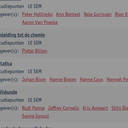
tudiepunten
1E SEM
gever(s):
Peter Hellinckx
Ann Beniest
Nele Gorissen
Rien 
Aaron Van Poecke
nleiding tot de chemie
tudiepunten
1E SEM
gever(s):
Pieter Billen
tatica
tudiepunten
1E SEM
gever(s):
Johan Blom
Hanne Bielen
Hanne Cuyx
Hannah Pe
Wiskunde
tudiepunten
1E SEM
gever(s):
Rudi Penne
Jeffrey Cornelis
Kris Annaert
Stijn Di
Senne Ignoul