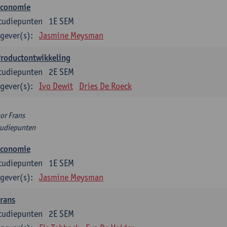
Economie
tudiepunten
1E SEM
gever(s):
Jasmine Meysman
Productontwikkeling
tudiepunten
2E SEM
gever(s):
Ivo Dewit
Dries De Roeck
or Frans
tudiepunten
Economie
tudiepunten
1E SEM
gever(s):
Jasmine Meysman
rans
tudiepunten
2E SEM