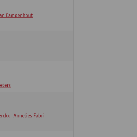
Van Campenhout
eters
erckx
Annelies Fabri