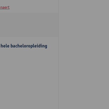
naert
e hele bacheloropleiding