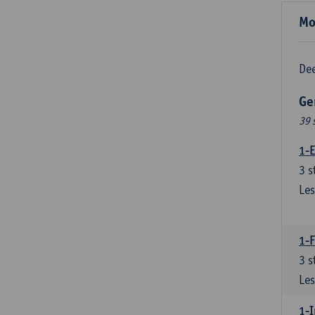
Mo
Dee
Ge
39 
1-E
3
s
Les
1-
3
s
Les
1-I