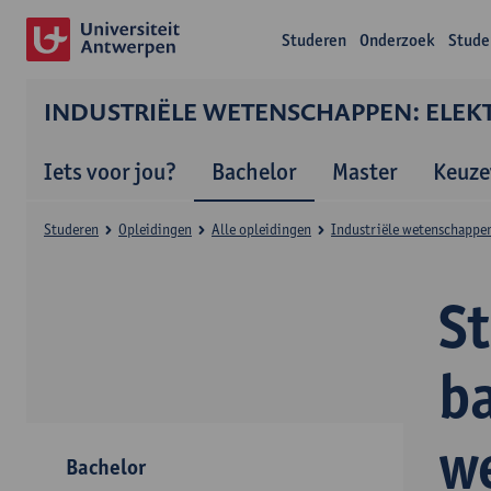
Studeren
Onderzoek
Stude
INDUSTRIËLE WETENSCHAPPEN: ELEK
Iets voor jou?
Bachelor
Master
Keuze
Studeren
Opleidingen
Alle opleidingen
Industriële wetenschappen
S
ba
w
Bachelor