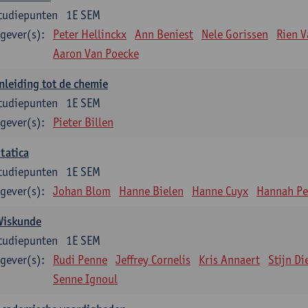
tudiepunten
1E SEM
gever(s):
Peter Hellinckx
Ann Beniest
Nele Gorissen
Rien 
Aaron Van Poecke
nleiding tot de chemie
tudiepunten
1E SEM
gever(s):
Pieter Billen
tatica
tudiepunten
1E SEM
gever(s):
Johan Blom
Hanne Bielen
Hanne Cuyx
Hannah Pe
Wiskunde
tudiepunten
1E SEM
gever(s):
Rudi Penne
Jeffrey Cornelis
Kris Annaert
Stijn Di
Senne Ignoul