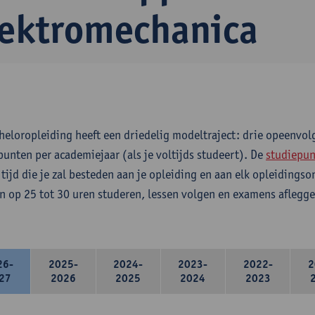
lektromechanica
heloropleiding heeft een driedelig modeltraject: drie opeenvo
punten per academiejaar (als je voltijds studeert). De
studiepun
 tijd die je zal besteden aan je opleiding en aan elk opleidings
n op 25 tot 30 uren studeren, lessen volgen en examens aflegge
26-
2025-
2024-
2023-
2022-
2
27
2026
2025
2024
2023