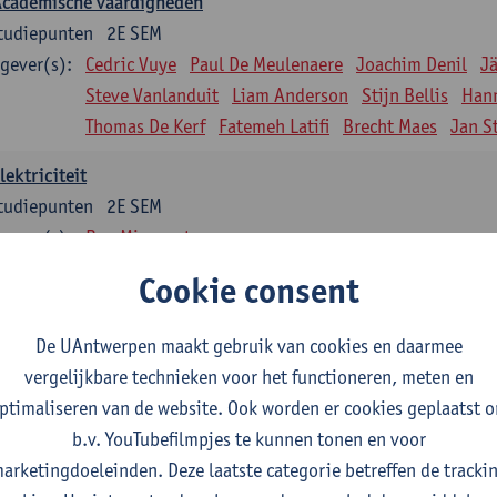
Academische vaardigheden
tudiepunten
2E SEM
gever(s):
Cedric Vuye
Paul De Meulenaere
Joachim Denil
J
Steve Vanlanduit
Liam Anderson
Stijn Bellis
Han
Thomas De Kerf
Fatemeh Latifi
Brecht Maes
Jan S
lektriciteit
tudiepunten
2E SEM
gever(s):
Ben Minnaert
Cookie consent
Kinematica en Dynamica
tudiepunten
2E SEM
De UAntwerpen maakt gebruik van cookies en daarmee
gever(s):
Gunther Steenackers
Steven Lenssen
vergelijkbare technieken voor het functioneren, meten en
Materiaalkunde
ptimaliseren van de website. Ook worden er cookies geplaatst 
tudiepunten
2E SEM
b.v. YouTubefilmpjes te kunnen tonen en voor
gever(s):
Linda Beenaerts
arketingdoeleinden. Deze laatste categorie betreffen de tracki