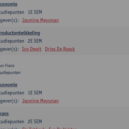
Economie
tudiepunten
1E SEM
gever(s):
Jasmine Meysman
Productontwikkeling
tudiepunten
2E SEM
gever(s):
Ivo Dewit
Dries De Roeck
or Frans
tudiepunten
Economie
tudiepunten
1E SEM
gever(s):
Jasmine Meysman
rans
tudiepunten
2E SEM