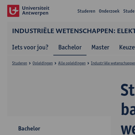
Studeren
Onderzoek
Stude
INDUSTRIËLE WETENSCHAPPEN: ELEK
Iets voor jou?
Bachelor
Master
Keuze
Studeren
Opleidingen
Alle opleidingen
Industriële wetenschappen
S
ba
w
Bachelor