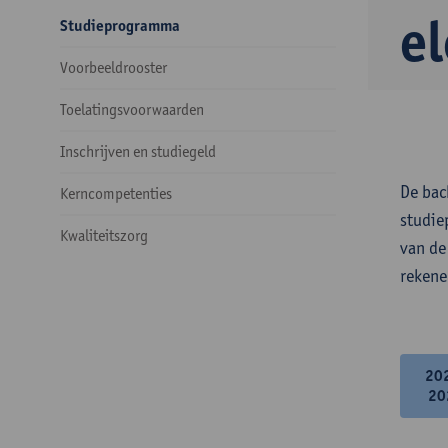
e
Studieprogramma
Voorbeeldrooster
Toelatingsvoorwaarden
Inschrijven en studiegeld
De bac
Kerncompetenties
studie
Kwaliteitszorg
van de
rekene
20
20