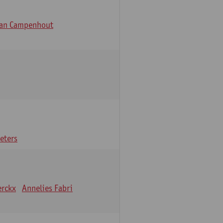
Van Campenhout
eters
erckx
Annelies Fabri