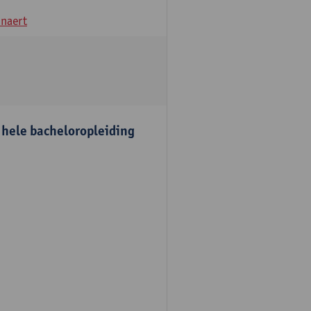
naert
e hele bacheloropleiding