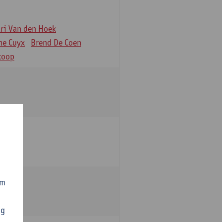
äri Van den Hoek
ne Cuyx
Brend De Coen
toop
om
ng