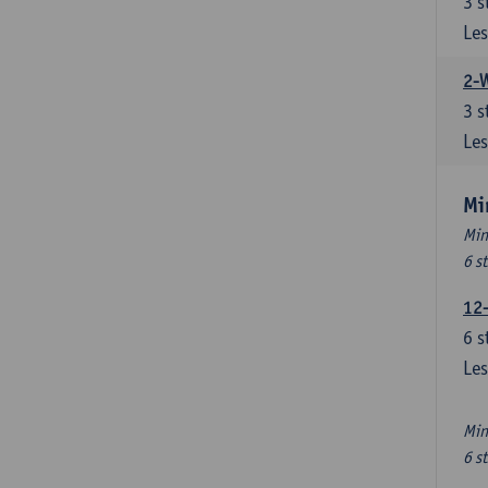
3
s
Les
2-
3
s
Les
Mi
Min
6 s
12
6
s
Les
Min
6 s