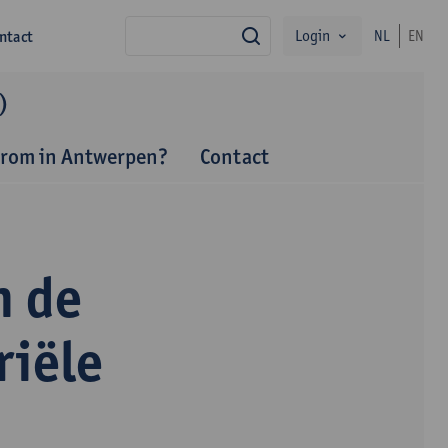
Login
ntact
NL
EN
zoek
)
rom in Antwerpen?
Contact
n de
riële