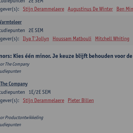
tudiepunten
2E SEM
gever(s):
Stijn Derammelaere
Augustinus De Winter
Ben Min
Warmteleer
tudiepunten
2E SEM
gever(s):
Ilya T'Jollyn
Houssam Matbouli
Mitchell Whiting
nors: Kies één minor. Je keuze blijft behouden voor d
or The Company
tudiepunten
-The Company
tudiepunten
1E/2E SEM
gever(s):
Stijn Derammelaere
Pieter Billen
or Productontwikkeling
tudiepunten