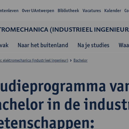
ntenleven
Over UAntwerpen
Bibliotheek
Vacatures
Kalender
Co
TROMECHANICA (INDUSTRIEEL INGENIEUR
vak
Naar het buitenland
Na je studies
Waa
: elektromechanica (industrieel ingenieur)
Bachelor
tudieprogramma va
chelor in de indust
etenschappen: