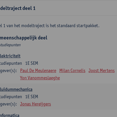
deltraject deel 1
l 1 van het modeltraject is het standaard startpakket.
meenschappelijk deel
studiepunten
lektriciteit
tudiepunten
1E SEM
gever(s):
Paul De Meulenaere
Milan Cornelis
Joost Mertens
Yon Vanommeslaeghe
Fluïdummechanica
tudiepunten
1E SEM
gever(s):
Jonas Hereijgers
nformatica