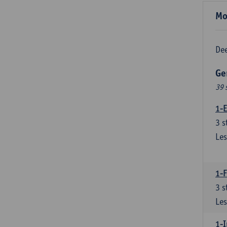
Mo
Dee
Ge
39 
1-E
3
s
Les
1-
3
s
Les
1-I