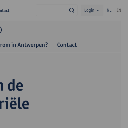
Login
ntact
NL
EN
zoek
)
rom in Antwerpen?
Contact
n de
riële