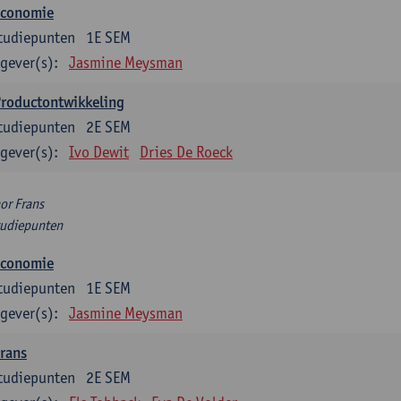
Economie
tudiepunten
1E SEM
gever(s):
Jasmine Meysman
Productontwikkeling
tudiepunten
2E SEM
gever(s):
Ivo Dewit
Dries De Roeck
or Frans
tudiepunten
Economie
tudiepunten
1E SEM
gever(s):
Jasmine Meysman
rans
tudiepunten
2E SEM