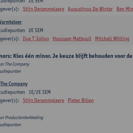
tudiepunten
2E SEM
gever(s):
Stijn Derammelaere
Augustinus De Winter
Ben Min
Warmteleer
tudiepunten
2E SEM
gever(s):
Ilya T'Jollyn
Houssam Matbouli
Mitchell Whiting
nors: Kies één minor. Je keuze blijft behouden voor d
or The Company
tudiepunten
-The Company
tudiepunten
1E/2E SEM
gever(s):
Stijn Derammelaere
Pieter Billen
or Productontwikkeling
tudiepunten