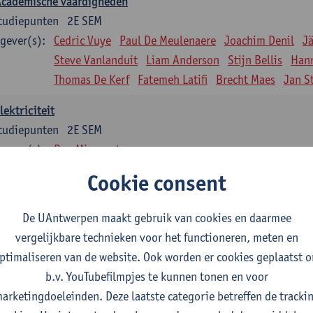
Academische vaardigheden
tudiepunten
2E SEM
gever(s):
Cedric Vuye
Paul De Meulenaere
Joachim Denil
J
Steve Vanlanduit
Liam Anderson
Stijn Bellis
Han
Thomas De Kerf
Fatemeh Latifi
Brecht Maes
Jan S
lektriciteit
tudiepunten
2E SEM
gever(s):
Ben Minnaert
Cookie consent
Kinematica en Dynamica
tudiepunten
2E SEM
De UAntwerpen maakt gebruik van cookies en daarmee
gever(s):
Gunther Steenackers
Steven Lenssen
vergelijkbare technieken voor het functioneren, meten en
Materiaalkunde
ptimaliseren van de website. Ook worden er cookies geplaatst 
tudiepunten
2E SEM
b.v. YouTubefilmpjes te kunnen tonen en voor
gever(s):
Linda Beenaerts
arketingdoeleinden. Deze laatste categorie betreffen de tracki