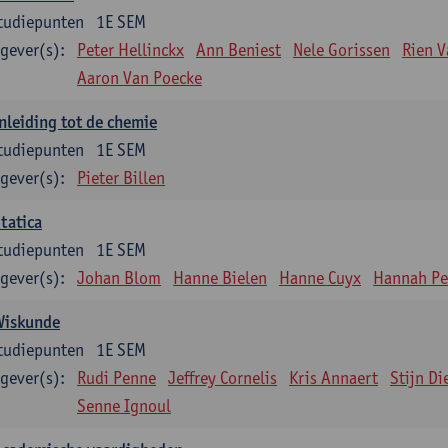
tudiepunten
1E SEM
gever(s):
Peter Hellinckx
Ann Beniest
Nele Gorissen
Rien 
Aaron Van Poecke
nleiding tot de chemie
tudiepunten
1E SEM
gever(s):
Pieter Billen
tatica
tudiepunten
1E SEM
gever(s):
Johan Blom
Hanne Bielen
Hanne Cuyx
Hannah Pe
Wiskunde
tudiepunten
1E SEM
gever(s):
Rudi Penne
Jeffrey Cornelis
Kris Annaert
Stijn Di
Senne Ignoul