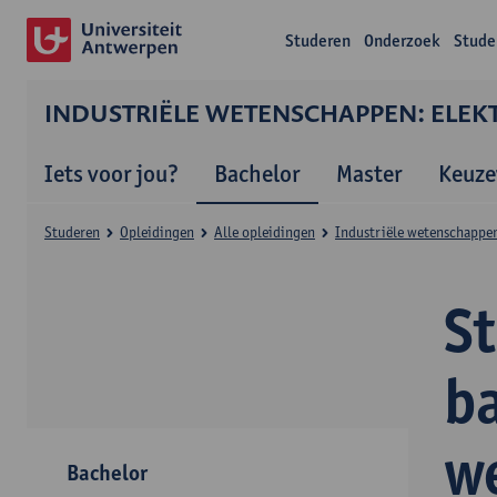
Studeren
Onderzoek
Stude
INDUSTRIËLE WETENSCHAPPEN: ELEK
Iets voor jou?
Bachelor
Master
Keuze
Studeren
Opleidingen
Alle opleidingen
Industriële wetenschappen
S
ba
w
Bachelor