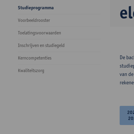
e
Studieprogramma
Voorbeeldrooster
Toelatingsvoorwaarden
Inschrijven en studiegeld
De bac
Kerncompetenties
studie
Kwaliteitszorg
van de
rekene
20
20