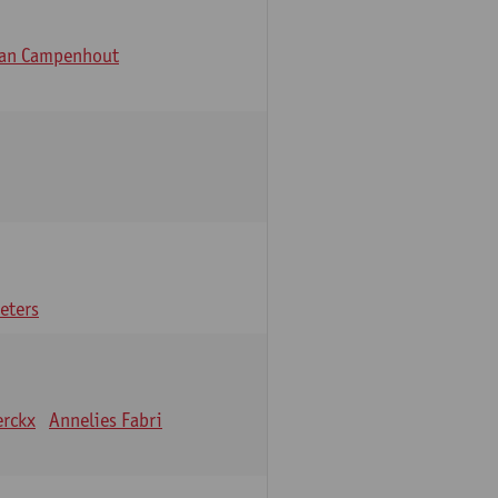
Van Campenhout
eters
erckx
Annelies Fabri