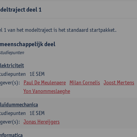
deltraject deel 1
l 1 van het modeltraject is het standaard startpakket.
meenschappelijk deel
studiepunten
lektriciteit
tudiepunten
1E SEM
gever(s):
Paul De Meulenaere
Milan Cornelis
Joost Mertens
Yon Vanommeslaeghe
Fluïdummechanica
tudiepunten
1E SEM
gever(s):
Jonas Hereijgers
nformatica