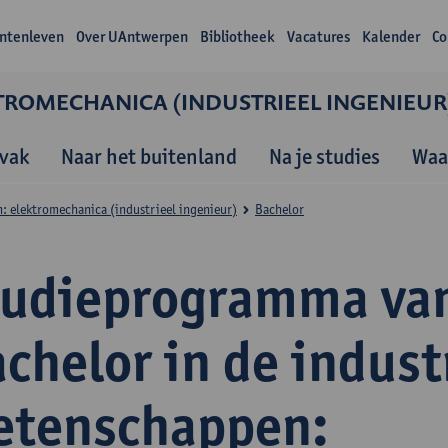
ntenleven
Over UAntwerpen
Bibliotheek
Vacatures
Kalender
Co
TROMECHANICA (INDUSTRIEEL INGENIEUR
vak
Naar het buitenland
Na je studies
Waa
: elektromechanica (industrieel ingenieur)
Bachelor
tudieprogramma va
chelor in de indust
etenschappen: