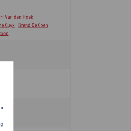
äri Van den Hoek
ne Cuyx
Brend De Coen
toop
om
ng