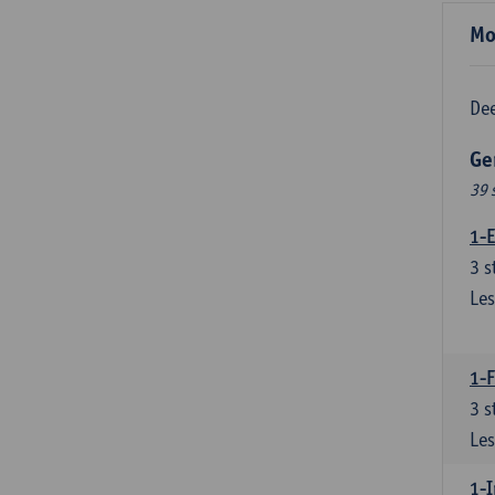
Mo
Dee
Ge
39 
1-E
3
s
Les
1-
3
s
Les
1-I