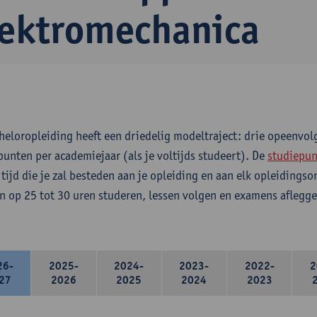
lektromechanica
heloropleiding heeft een driedelig modeltraject: drie opeenvo
punten per academiejaar (als je voltijds studeert). De
studiepun
 tijd die je zal besteden aan je opleiding en aan elk opleidings
n op 25 tot 30 uren studeren, lessen volgen en examens aflegge
26-
2025-
2024-
2023-
2022-
2
27
2026
2025
2024
2023