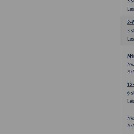
3
s
Les
2-
3
s
Les
Mi
Min
6 s
12
6
s
Les
Min
6 s