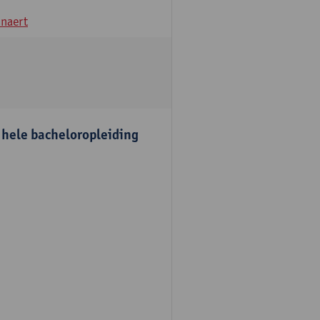
naert
e hele bacheloropleiding