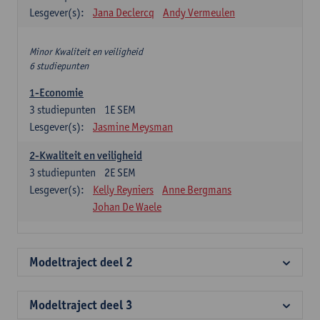
Lesgever(s):
Jana Declercq
Andy Vermeulen
Minor Kwaliteit en veiligheid
6 studiepunten
1-Economie
3
studiepunten
1E SEM
Lesgever(s):
Jasmine Meysman
2-Kwaliteit en veiligheid
3
studiepunten
2E SEM
Lesgever(s):
Kelly Reyniers
Anne Bergmans
Johan De Waele
Modeltraject deel 2
Modeltraject deel 3