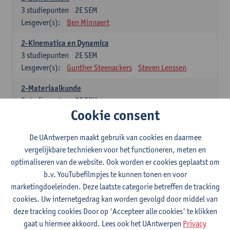
3
studiepunten
2E SEM
Lesgever(s):
Ben Minnaert
2-Kinematica en Dynamica
3
studiepunten
2E SEM
Lesgever(s):
Gunther Steenackers
Steven Lenssen
2-Materiaalkunde
3
studiepunten
2E SEM
Cookie consent
Lesgever(s):
Linda Beenaerts
2-Wiskunde
De UAntwerpen maakt gebruik van cookies en daarmee
3
studiepunten
2E SEM
vergelijkbare technieken voor het functioneren, meten en
Lesgever(s):
Rudi Penne
Jeffrey Cornelis
Kris Annaert
optimaliseren van de website. Ook worden er cookies geplaatst om
Stijn Dierckx
Annelies Fabri
b.v. YouTubefilmpjes te kunnen tonen en voor
Senne Ignoul
marketingdoeleinden. Deze laatste categorie betreffen de tracking
cookies. Uw internetgedrag kan worden gevolgd door middel van
Specifiek deel
deze tracking cookies Door op 'Accepteer alle cookies' te klikken
gaat u hiermee akkoord. Lees ook het UAntwerpen
Privacy
15 studiepunten