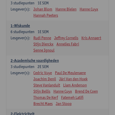
3
studiepunten
1E SEM
Lesgever(s):
Johan Blom
Hanne Bielen
Hanne Cuyx
Hannah Peeters
1-Wiskunde
6
studiepunten
1E SEM
Lesgever(s):
Rudi Penne
Jeffrey Cornelis
Kris Annaert
Stijn Dierckx
Annelies Fabri
Senne Ignoul
2-Academische vaardigheden
3
studiepunten
2E SEM
Lesgever(s):
Cedric Vuye
Paul De Meulenaere
Joachim Denil
Järi Van den Hoek
Steve Vanlanduit
Liam Anderson
Stijn Bellis
Hanne Cuyx
Brend De Coen
Thomas De Kerf
Fatemeh Latifi
Brecht Maes
Jan Stoop
2-Elektriciteit