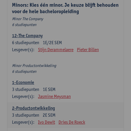
Minors: Kies één minor. Je keuze blijft behouden
voor de hele bacheloropleiding
Minor The Company
6 studiepunten
12-The Company
6
studiepunten
1E/2E SEM
Lesgever(s):
Stijn Derammelaere
Pieter Billen
Minor Productontwikkeling
6 studiepunten
1-Economie
3
studiepunten
1E SEM
Lesgever(s):
Jasmine Meysman
2-Productontwikkeling
3
studiepunten
2E SEM
Lesgever(s):
Ivo Dewit
Dries De Roeck