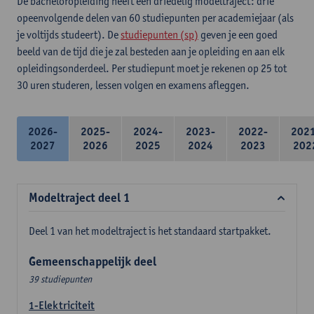
De bacheloropleiding heeft een driedelig modeltraject: drie
opeenvolgende delen van 60 studiepunten per academiejaar (als
je voltijds studeert). De
studiepunten (sp)
geven je een goed
beeld van de tijd die je zal besteden aan je opleiding en aan elk
opleidingsonderdeel. Per studiepunt moet je rekenen op 25 tot
30 uren studeren, lessen volgen en examens afleggen.
2026-
2025-
2024-
2023-
2022-
202
2027
2026
2025
2024
2023
202
Modeltraject deel 1
Deel 1 van het modeltraject is het standaard startpakket.
Gemeenschappelijk deel
39 studiepunten
1-Elektriciteit