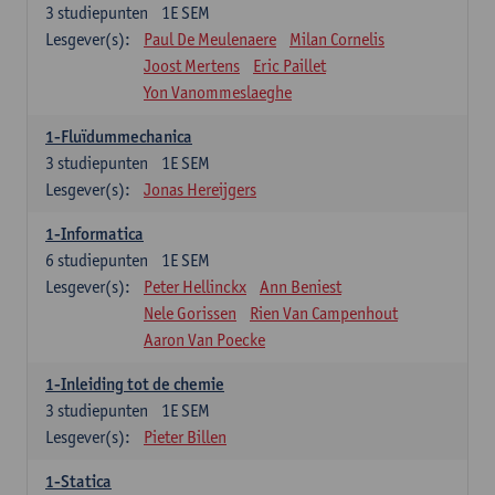
3
studiepunten
1E SEM
Lesgever(s):
Paul De Meulenaere
Milan Cornelis
Joost Mertens
Eric Paillet
Yon Vanommeslaeghe
1-Fluïdummechanica
3
studiepunten
1E SEM
Lesgever(s):
Jonas Hereijgers
1-Informatica
6
studiepunten
1E SEM
Lesgever(s):
Peter Hellinckx
Ann Beniest
Nele Gorissen
Rien Van Campenhout
Aaron Van Poecke
1-Inleiding tot de chemie
3
studiepunten
1E SEM
Lesgever(s):
Pieter Billen
1-Statica