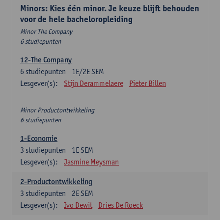
Minors: Kies één minor. Je keuze blijft behouden
voor de hele bacheloropleiding
Minor The Company
6 studiepunten
12-The Company
6
studiepunten
1E/2E SEM
Lesgever(s):
Stijn Derammelaere
Pieter Billen
Minor Productontwikkeling
6 studiepunten
1-Economie
3
studiepunten
1E SEM
Lesgever(s):
Jasmine Meysman
2-Productontwikkeling
3
studiepunten
2E SEM
Lesgever(s):
Ivo Dewit
Dries De Roeck