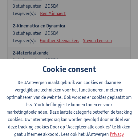
3
studiepunten
2E SEM
Lesgever(s):
Ben Minnaert
2-Kinematica en Dynamica
3
studiepunten
2E SEM
Lesgever(s):
Gunther Steenackers
Steven Lenssen
2-Materiaalkunde
3
studiepunten
2E SEM
Cookie consent
Lesgever(s):
Linda Beenaerts
2-Wiskunde
De UAntwerpen maakt gebruik van cookies en daarmee
3
studiepunten
2E SEM
vergelijkbare technieken voor het functioneren, meten en
Lesgever(s):
Rudi Penne
Jeffrey Cornelis
Kris Annaert
optimaliseren van de website. Ook worden er cookies geplaatst om
Stijn Dierckx
Annelies Fabri
b.v. YouTubefilmpjes te kunnen tonen en voor
Senne Ignoul
marketingdoeleinden. Deze laatste categorie betreffen de tracking
cookies. Uw internetgedrag kan worden gevolgd door middel van
Specifiek deel
deze tracking cookies Door op 'Accepteer alle cookies' te klikken
gaat u hiermee akkoord. Lees ook het UAntwerpen
Privacy
15 studiepunten