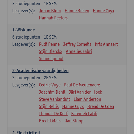
3
studiepunten
1E SEM
Lesgever(s):
Johan Blom
Hanne Bielen
Hanne Cuyx
Hannah Peeters
1-Wiskunde
6
studiepunten
1E SEM
Lesgever(s):
Rudi Penne
Jeffrey Cornelis
Kris Annaert
Stijn Dierckx
Annelies Fabri
Senne Ignoul
2-Academische vaardigheden
3
studiepunten
2E SEM
Lesgever(s):
Cedric Vuye
Paul De Meulenaere
Joachim Denil
Järi Van den Hoek
Steve Vanlanduit
Liam Anderson
Stijn Bellis
Hanne Cuyx
Brend De Coen
Thomas De Kerf
Fatemeh Latifi
Brecht Maes
Jan Stoop
2-Elektriciteit