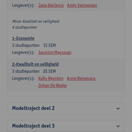
Lesgever(s):
Jana Declercq
Andy Vermeulen
Minor Kwaliteit en veiligheid
6 studiepunten
1-Economie
3
studiepunten
1E SEM
Lesgever(s):
Jasmine Meysman
2-Kwaliteit en veiligheid
3
studiepunten
2E SEM
Lesgever(s):
Kelly Reyniers
Anne Bergmans
Johan De Waele
Modeltraject deel 2
Modeltraject deel 3