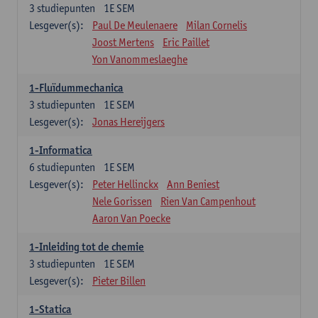
3
studiepunten
1E SEM
Lesgever(s):
Paul De Meulenaere
Milan Cornelis
Joost Mertens
Eric Paillet
Yon Vanommeslaeghe
1-Fluïdummechanica
3
studiepunten
1E SEM
Lesgever(s):
Jonas Hereijgers
1-Informatica
6
studiepunten
1E SEM
Lesgever(s):
Peter Hellinckx
Ann Beniest
Nele Gorissen
Rien Van Campenhout
Aaron Van Poecke
1-Inleiding tot de chemie
3
studiepunten
1E SEM
Lesgever(s):
Pieter Billen
1-Statica