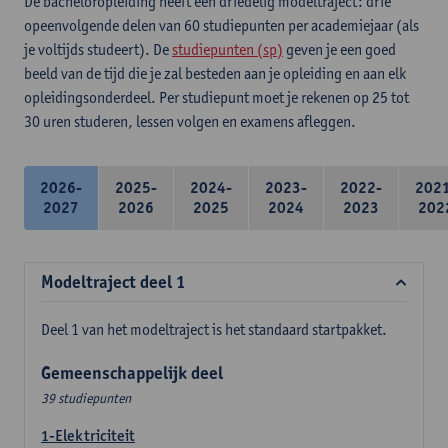
De bacheloropleiding heeft een driedelig modeltraject: drie
opeenvolgende delen van 60 studiepunten per academiejaar (als
je voltijds studeert). De
studiepunten (sp)
geven je een goed
beeld van de tijd die je zal besteden aan je opleiding en aan elk
opleidingsonderdeel. Per studiepunt moet je rekenen op 25 tot
30 uren studeren, lessen volgen en examens afleggen.
2026-
2025-
2024-
2023-
2022-
202
2027
2026
2025
2024
2023
202
Modeltraject deel 1
Deel 1 van het modeltraject is het standaard startpakket.
Gemeenschappelijk deel
39 studiepunten
1-Elektriciteit