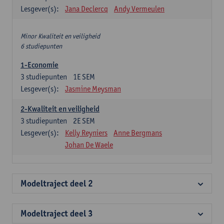
Lesgever(s):
Jana Declercq
Andy Vermeulen
Minor Kwaliteit en veiligheid
6 studiepunten
1-Economie
3
studiepunten
1E SEM
Lesgever(s):
Jasmine Meysman
2-Kwaliteit en veiligheid
3
studiepunten
2E SEM
Lesgever(s):
Kelly Reyniers
Anne Bergmans
Johan De Waele
Modeltraject deel 2
Modeltraject deel 3