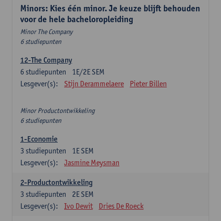
Minors: Kies één minor. Je keuze blijft behouden
voor de hele bacheloropleiding
Minor The Company
6 studiepunten
12-The Company
6
studiepunten
1E/2E SEM
Lesgever(s):
Stijn Derammelaere
Pieter Billen
Minor Productontwikkeling
6 studiepunten
1-Economie
3
studiepunten
1E SEM
Lesgever(s):
Jasmine Meysman
2-Productontwikkeling
3
studiepunten
2E SEM
Lesgever(s):
Ivo Dewit
Dries De Roeck