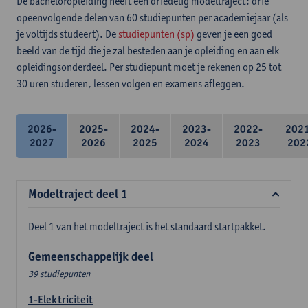
De bacheloropleiding heeft een driedelig modeltraject: drie
opeenvolgende delen van 60 studiepunten per academiejaar (als
je voltijds studeert). De
studiepunten (sp)
geven je een goed
beeld van de tijd die je zal besteden aan je opleiding en aan elk
opleidingsonderdeel. Per studiepunt moet je rekenen op 25 tot
30 uren studeren, lessen volgen en examens afleggen.
2026-
2025-
2024-
2023-
2022-
202
2027
2026
2025
2024
2023
202
Modeltraject deel 1
Deel 1 van het modeltraject is het standaard startpakket.
Gemeenschappelijk deel
39 studiepunten
1-Elektriciteit