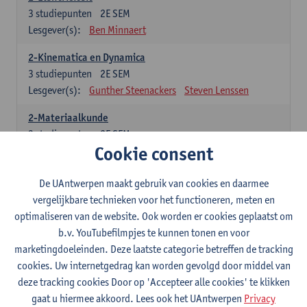
3
studiepunten
2E SEM
Lesgever(s):
Ben Minnaert
2-Kinematica en Dynamica
3
studiepunten
2E SEM
Lesgever(s):
Gunther Steenackers
Steven Lenssen
2-Materiaalkunde
3
studiepunten
2E SEM
Cookie consent
Lesgever(s):
Linda Beenaerts
2-Wiskunde
De UAntwerpen maakt gebruik van cookies en daarmee
3
studiepunten
2E SEM
vergelijkbare technieken voor het functioneren, meten en
Lesgever(s):
Rudi Penne
Jeffrey Cornelis
Kris Annaert
optimaliseren van de website. Ook worden er cookies geplaatst om
Stijn Dierckx
Annelies Fabri
b.v. YouTubefilmpjes te kunnen tonen en voor
Senne Ignoul
marketingdoeleinden. Deze laatste categorie betreffen de tracking
cookies. Uw internetgedrag kan worden gevolgd door middel van
Specifiek deel
deze tracking cookies Door op 'Accepteer alle cookies' te klikken
gaat u hiermee akkoord. Lees ook het UAntwerpen
Privacy
15 studiepunten