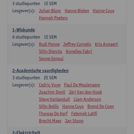
3
studiepunten
1E SEM
Lesgever(s):
Johan Blom
Hanne Bielen
Hanne Cuyx
Hannah Peeters
1-Wiskunde
6
studiepunten
1E SEM
Lesgever(s):
Rudi Penne
Jeffrey Cornelis
Kris Annaert
Stijn Dierckx
Annelies Fabri
Senne Ignoul
2-Academische vaardigheden
3
studiepunten
2E SEM
Lesgever(s):
Cedric Vuye
Paul De Meulenaere
Joachim Denil
Järi Van den Hoek
Steve Vanlanduit
Liam Anderson
Stijn Bellis
Hanne Cuyx
Brend De Coen
Thomas De Kerf
Fatemeh Latifi
Brecht Maes
Jan Stoop
2-Elektriciteit