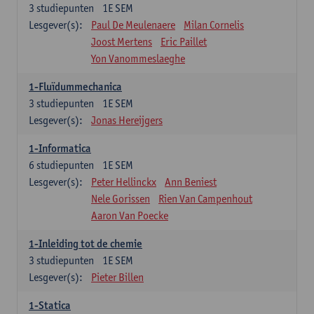
3
studiepunten
1E SEM
Lesgever(s):
Paul De Meulenaere
Milan Cornelis
Joost Mertens
Eric Paillet
Yon Vanommeslaeghe
1-Fluïdummechanica
3
studiepunten
1E SEM
Lesgever(s):
Jonas Hereijgers
1-Informatica
6
studiepunten
1E SEM
Lesgever(s):
Peter Hellinckx
Ann Beniest
Nele Gorissen
Rien Van Campenhout
Aaron Van Poecke
1-Inleiding tot de chemie
3
studiepunten
1E SEM
Lesgever(s):
Pieter Billen
1-Statica