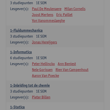
3
studiepunten
1E SEM
Lesgever(s):
Paul De Meulenaere
Milan Cornelis
Joost Mertens
Eric Paillet
Yon Vanommeslaeghe
1-Fluïdummechanica
3
studiepunten
1E SEM
Lesgever(s):
Jonas Hereijgers
1-Informatica
6
studiepunten
1E SEM
Lesgever(s):
Peter Hellinckx
Ann Beniest
Nele Gorissen
Rien Van Campenhout
Aaron Van Poecke
1-Inleiding tot de chemie
3
studiepunten
1E SEM
Lesgever(s):
Pieter Billen
1-Statica