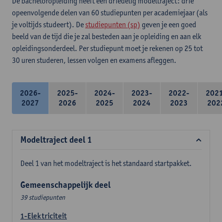
De bacheloropleiding heeft een driedelig modeltraject: drie
opeenvolgende delen van 60 studiepunten per academiejaar (als
je voltijds studeert). De
studiepunten (sp)
geven je een goed
beeld van de tijd die je zal besteden aan je opleiding en aan elk
opleidingsonderdeel. Per studiepunt moet je rekenen op 25 tot
30 uren studeren, lessen volgen en examens afleggen.
2026-
2025-
2024-
2023-
2022-
202
2027
2026
2025
2024
2023
202
Modeltraject deel 1
Deel 1 van het modeltraject is het standaard startpakket.
Gemeenschappelijk deel
39 studiepunten
1-Elektriciteit