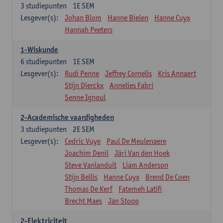
3
studiepunten
1E SEM
Lesgever(s):
Johan Blom
Hanne Bielen
Hanne Cuyx
Hannah Peeters
1-Wiskunde
6
studiepunten
1E SEM
Lesgever(s):
Rudi Penne
Jeffrey Cornelis
Kris Annaert
Stijn Dierckx
Annelies Fabri
Senne Ignoul
2-Academische vaardigheden
3
studiepunten
2E SEM
Lesgever(s):
Cedric Vuye
Paul De Meulenaere
Joachim Denil
Järi Van den Hoek
Steve Vanlanduit
Liam Anderson
Stijn Bellis
Hanne Cuyx
Brend De Coen
Thomas De Kerf
Fatemeh Latifi
Brecht Maes
Jan Stoop
2-Elektriciteit