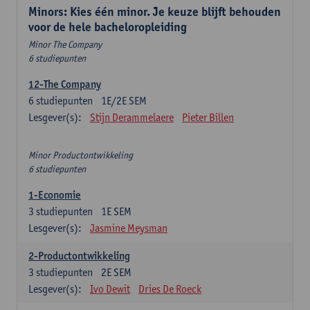
Minors: Kies één minor. Je keuze blijft behouden
voor de hele bacheloropleiding
Minor The Company
6 studiepunten
12-The Company
6
studiepunten
1E/2E SEM
Lesgever(s):
Stijn Derammelaere
Pieter Billen
Minor Productontwikkeling
6 studiepunten
1-Economie
3
studiepunten
1E SEM
Lesgever(s):
Jasmine Meysman
2-Productontwikkeling
3
studiepunten
2E SEM
Lesgever(s):
Ivo Dewit
Dries De Roeck