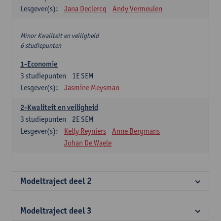
Lesgever(s):
Jana Declercq
Andy Vermeulen
Minor Kwaliteit en veiligheid
6 studiepunten
1-Economie
3
studiepunten
1E SEM
Lesgever(s):
Jasmine Meysman
2-Kwaliteit en veiligheid
3
studiepunten
2E SEM
Lesgever(s):
Kelly Reyniers
Anne Bergmans
Johan De Waele
Modeltraject deel 2
Modeltraject deel 3