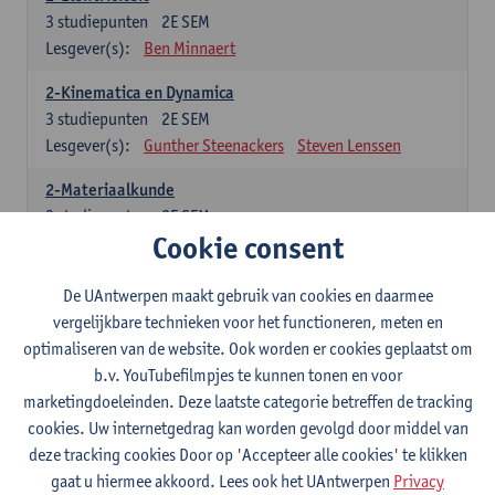
3
studiepunten
2E SEM
Lesgever(s):
Ben Minnaert
2-Kinematica en Dynamica
3
studiepunten
2E SEM
Lesgever(s):
Gunther Steenackers
Steven Lenssen
2-Materiaalkunde
3
studiepunten
2E SEM
Cookie consent
Lesgever(s):
Linda Beenaerts
2-Wiskunde
De UAntwerpen maakt gebruik van cookies en daarmee
3
studiepunten
2E SEM
vergelijkbare technieken voor het functioneren, meten en
Lesgever(s):
Rudi Penne
Jeffrey Cornelis
Kris Annaert
optimaliseren van de website. Ook worden er cookies geplaatst om
Stijn Dierckx
Annelies Fabri
b.v. YouTubefilmpjes te kunnen tonen en voor
Senne Ignoul
marketingdoeleinden. Deze laatste categorie betreffen de tracking
cookies. Uw internetgedrag kan worden gevolgd door middel van
Specifiek deel
deze tracking cookies Door op 'Accepteer alle cookies' te klikken
gaat u hiermee akkoord. Lees ook het UAntwerpen
Privacy
15 studiepunten